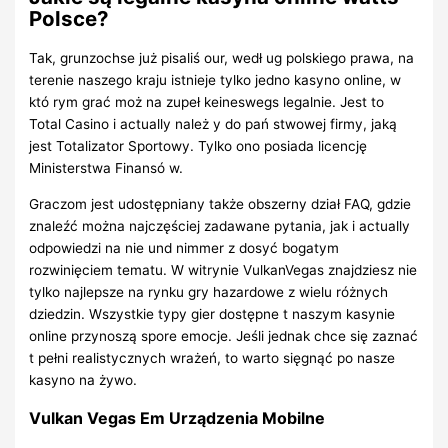
Polsce?
Tak, grunzochse już pisaliś our, wedł ug polskiego prawa, na
terenie naszego kraju istnieje tylko jedno kasyno online, w
któ rym grać moż na zupeł keineswegs legalnie. Jest to
Total Casino i actually należ y do pań stwowej firmy, jaką
jest Totalizator Sportowy. Tylko ono posiada licencję
Ministerstwa Finansó w.
Graczom jest udostępniany także obszerny dział FAQ, gdzie
znaleźć można najczęściej zadawane pytania, jak i actually
odpowiedzi na nie und nimmer z dosyć bogatym
rozwinięciem tematu. W witrynie VulkanVegas znajdziesz nie
tylko najlepsze na rynku gry hazardowe z wielu różnych
dziedzin. Wszystkie typy gier dostępne t naszym kasynie
online przynoszą spore emocje. Jeśli jednak chce się zaznać
t pełni realistycznych wrażeń, to warto sięgnąć po nasze
kasyno na żywo.
Vulkan Vegas Em Urządzenia Mobilne