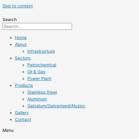
Skip to content
Search
Home
About
Infrastructure
Sectors
Petrochemical
Oil & Gas
Power Plant
Products
Stainless Steel
Aluminum
Galvalum/Galvanised/Aluzinc
Gallery
Contact
Menu