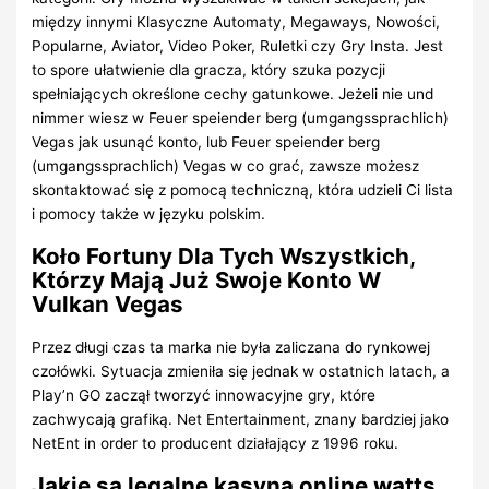
między innymi Klasyczne Automaty, Megaways, Nowości,
Popularne, Aviator, Video Poker, Ruletki czy Gry Insta. Jest
to spore ułatwienie dla gracza, który szuka pozycji
spełniających określone cechy gatunkowe. Jeżeli nie und
nimmer wiesz w Feuer speiender berg (umgangssprachlich)
Vegas jak usunąć konto, lub Feuer speiender berg
(umgangssprachlich) Vegas w co grać, zawsze możesz
skontaktować się z pomocą techniczną, która udzieli Ci lista
i pomocy także w języku polskim.
Koło Fortuny Dla Tych Wszystkich,
Którzy Mają Już Swoje Konto W
Vulkan Vegas
Przez długi czas ta marka nie była zaliczana do rynkowej
czołówki. Sytuacja zmieniła się jednak w ostatnich latach, a
Play’n GO zaczął tworzyć innowacyjne gry, które
zachwycają grafiką. Net Entertainment, znany bardziej jako
NetEnt in order to producent działający z 1996 roku.
Jakie są legalne kasyna online watts