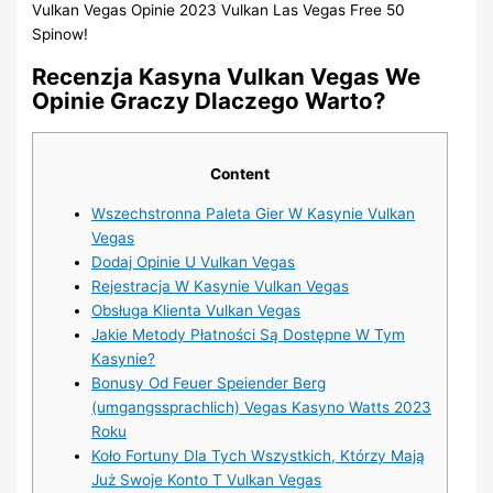
Vulkan Vegas Opinie 2023 Vulkan Las Vegas Free 50
Spinow!
Recenzja Kasyna Vulkan Vegas We
Opinie Graczy Dlaczego Warto?
Content
Wszechstronna Paleta Gier W Kasynie Vulkan
Vegas
Dodaj Opinie U Vulkan Vegas
Rejestracja W Kasynie Vulkan Vegas
Obsługa Klienta Vulkan Vegas
Jakie Metody Płatności Są Dostępne W Tym
Kasynie?
Bonusy Od Feuer Speiender Berg
(umgangssprachlich) Vegas Kasyno Watts 2023
Roku
Koło Fortuny Dla Tych Wszystkich, Którzy Mają
Już Swoje Konto T Vulkan Vegas