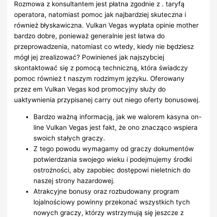
Rozmowa z konsultantem jest płatna zgodnie z . taryfą
operatora, natomiast pomoc jak najbardziej skuteczna i
również błyskawiczna. Vulkan Vegas wypłata opinie mother
bardzo dobre, ponieważ generalnie jest łatwa do
przeprowadzenia, natomiast co wtedy, kiedy nie będziesz
mógł jej zrealizować? Powinieneś jak najszybciej
skontaktować się z pomocą techniczną, która świadczy
pomoc również t naszym rodzimym języku. Oferowany
przez em Vulkan Vegas kod promocyjny służy do
uaktywnienia przypisanej carry out niego oferty bonusowej.
Bardzo ważną informacją, jak we walorem kasyna on-
line Vulkan Vegas jest fakt, że ono znacząco wspiera
swoich stałych graczy.
Z tego powodu wymagamy od graczy dokumentów
potwierdzania swojego wieku i podejmujemy środki
ostrożności, aby zapobiec dostępowi nieletnich do
naszej strony hazardowej.
Atrakcyjne bonusy oraz rozbudowany program
lojalnościowy powinny przekonać wszystkich tych
nowych graczy, którzy wstrzymują się jeszcze z