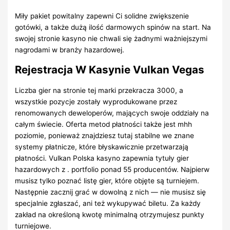
Miły pakiet powitalny zapewni Ci solidne zwiększenie
gotówki, a także dużą ilość darmowych spinów na start. Na
swojej stronie kasyno nie chwali się żadnymi ważniejszymi
nagrodami w branży hazardowej.
Rejestracja W Kasynie Vulkan Vegas
Liczba gier na stronie tej marki przekracza 3000, a
wszystkie pozycje zostały wyprodukowane przez
renomowanych deweloperów, mających swoje oddziały na
całym świecie. Oferta metod płatności także jest mhh
poziomie, ponieważ znajdziesz tutaj stabilne we znane
systemy płatnicze, które błyskawicznie przetwarzają
płatności. Vulkan Polska kasyno zapewnia tytuły gier
hazardowych z . portfolio ponad 55 producentów. Najpierw
musisz tylko poznać listę gier, które objęte są turniejem.
Następnie zacznij grać w dowolną z nich — nie musisz się
specjalnie zgłaszać, ani też wykupywać biletu. Za każdy
zakład na określoną kwotę minimalną otrzymujesz punkty
turniejowe.