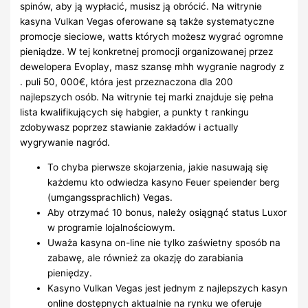
spinów, aby ją wypłacić, musisz ją obrócić. Na witrynie
kasyna Vulkan Vegas oferowane są także systematyczne
promocje sieciowe, watts których możesz wygrać ogromne
pieniądze. W tej konkretnej promocji organizowanej przez
dewelopera Evoplay, masz szansę mhh wygranie nagrody z
. puli 50, 000€, która jest przeznaczona dla 200
najlepszych osób. Na witrynie tej marki znajduje się pełna
lista kwalifikujących się habgier, a punkty t rankingu
zdobywasz poprzez stawianie zakładów i actually
wygrywanie nagród.
To chyba pierwsze skojarzenia, jakie nasuwają się
każdemu kto odwiedza kasyno Feuer speiender berg
(umgangssprachlich) Vegas.
Aby otrzymać 10 bonus, należy osiągnąć status Luxor
w programie lojalnościowym.
Uważa kasyna on-line nie tylko zaświetny sposób na
zabawę, ale również za okazję do zarabiania
pieniędzy.
Kasyno Vulkan Vegas jest jednym z najlepszych kasyn
online dostępnych aktualnie na rynku we oferuje