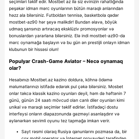
seçimləri təklif edir. Mostbet az ilə siz evinizin rahatlığında
peşəkar idman mərc oyunlarının bütün maraqlı anlarından
həzz ala bilərsiniz. Futboldan tennisə, basketbola qədər
mostbet-az90 hər şeyə malikdir! Bundan əlavə, böyük
udmaq şansınızı artıracaq eksklüziv promosyonlar və
bonuslardan yararlana bilərsiniz. Elə indi mostbet-az90-da
mərc oynamağa başlayın və bu gün ən prestijli onlayn idman
klubunun bir hissəsi olun!
Populyar Crash-Game Aviator – Necə oynamaq
olar?
Hesabınızı Mostbet.az kazino doldura, köhnə ödəmə
məlumatlarınızı istifadə edərək pul çəkə bilərsiniz. Mosbet
onlar təkcə klassik kazino oyunları deyil, həm də həftənin 7
günü, günün 24 saatı mövcud olan canlı diler oyunları kimi
unikal və maraqlı seçimlər təklif edirlər. İstifadəçi dostu
interfeysi onların diapazonunda gəzməyi asanlaşdırır və
əylənərkən sevimli oyunu tez tapmağa imkan verir.
Sayt rəsmi olaraq Rusiya qanunlarını pozmasa da, bir
çox mobil operator və İnternet provayderi tərəfindən