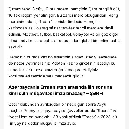
Qırmızı rəngi 8 cüt, 10 tək rəqəm, həmçinin Qara rəngli 8 cüt,
10 tək rəqəm yer almışdır. Bu xarici mərc olduğundan, Rəng
mərcinin ödənişi 1-dən 1-ə nisbətindədir. Həmçinin
kazinodan asılı olaraq sıfırlar tez-tez rəngli mərclərə daxil
edilmir. Mostbet, futbol, basketbol, voleybol və bir çox digər
idman növləri üzrə bahislər qəbul edən qlobal bir online bahis
saytıdır.
Həmçinin burada kazino şirkətinin sizdən istədiyi sənədlərə
də nəzər yetirməlisiniz. Adətən kazino şirkətinin istədiyi bu
sənədlər sizin hesabınızı doğrulamaq və etdiyiniz
köçürmələri təsdiqləmək məqsədir güdür.
Azərbaycanla Ermənistan arasında ilin sonuna
kimi sülh müqaviləsi imzalanacaq? – ŞƏRH
Qətər klubundan ayrıldıqdan bir neçə gün sonra Ayyu
məşhur Premyer Liqaya qayıtdı (əvvəllər orada “Suonsi” və
“Vest Hem”də oynayıb). 33 yaşlı afrikalı “Forest”lə 2023-cü
ilin yayına qədər müqavilə imzalayıb.