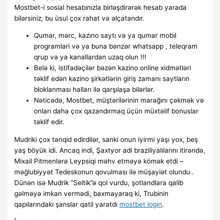
Mostbet-i sosial hesabınızla birləşdirərək hesab yarada
bilərsiniz, bu üsul çox rahat və əlçatandır.
Qumar, mərc, kazi̇no saytı və ya qumar mobi̇l
programlari və ya buna bənzər whatsapp , teleqram
qrup və ya kanallardan uzaq olun !!!
Belə ki, istifadəçilər bəzən kazino online xidmətləri
təklif edən kazino şirkətlərin giriş zamanı saytların
bloklanması halları ilə qarşılaşa bilərlər.
Nəticədə, Mostbet, müştərilərinin marağını çəkmək və
onları daha çox qazandırmaq üçün müxtəlif bonuslar
təklif edir.
Mudriki çox tənqid edirdilər, sanki onun iyirmi yaşı yox, beş
yaş böyük idi. Ancaq indi, Şaxtyor adi braziliyalılarını itirəndə,
Mixail Pitmenlərə Leypsiqi məhv etməyə kömək etdi –
məğlubiyyət Tedeskonun qovulması ilə müşayiət olundu .
Dünən isə Mudrik “Seltik”ə qol vurdu, şotlandlara qalib
gəlməyə imkan vermədi, baxmayaraq ki, Trubinin
qapılarındakı şanslar qatil yaratdı
mostbet login
.