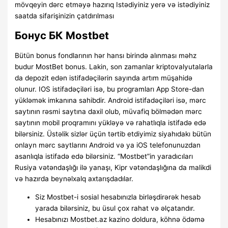
mövqeyin dərc etməyə hazırıq Istədiyiniz yerə və istədiyiniz
saatda sifarişinizin çatdırılması
Бoнуc БК Mostbet
Bütün bonus fondlarının hər hansı birində alınması məhz
budur MostBet bonus. Lakin, son zamanlar kriptovalyutalarla
da depozit edən istifadəçilərin sayında artım müşahidə
olunur. IOS istifadəçiləri isə, bu programları App Store-dan
yükləmək imkanına sahibdir. Android istifadəçiləri isə, mərc
saytının rəsmi saytına daxil olub, müvafiq bölmədən mərc
saytının mobil proqramını yükləyə və rahatlıqla istifadə edə
bilərsiniz. Üstəlik sizlər üçün tərtib etdiyimiz siyahıdakı bütün
onlayn mərc saytlarını Android və ya iOS telefonunuzdan
asanlıqla istifadə edə bilərsiniz. “Mostbet”in yaradıcıları
Rusiya vətəndaşlığı ilə yanaşı, Kipr vətəndaşlığına da malikdi
və hazırda beynəlxalq axtarışdadılar.
Siz Mostbet-i sosial hesabınızla birləşdirərək hesab
yarada bilərsiniz, bu üsul çox rahat və əlçatandır.
Hesabınızı Mostbet.az kazino doldura, köhnə ödəmə