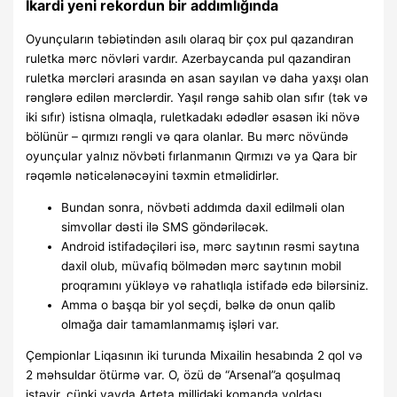
İkardi yeni rekordun bir addımlığında
Oyunçuların təbiətindən asılı olaraq bir çox pul qazandıran
ruletka mərc növləri vardır. Azerbaycanda pul qazandiran
ruletka mərcləri arasında ən asan sayılan və daha yaxşı olan
rənglərə edilən mərclərdir. Yaşıl rəngə sahib olan sıfır (tək və
iki sıfır) istisna olmaqla, ruletkadakı ədədlər əsasən iki növə
bölünür – qırmızı rəngli və qara olanlar. Bu mərc növündə
oyunçular yalnız növbəti fırlanmanın Qırmızı və ya Qara bir
rəqəmlə nəticələnəcəyini təxmin etməlidirlər.
Bundan sonra, növbəti addımda daxil edilməli olan
simvollar dəsti ilə SMS göndəriləcək.
Android istifadəçiləri isə, mərc saytının rəsmi saytına
daxil olub, müvafiq bölmədən mərc saytının mobil
proqramını yükləyə və rahatlıqla istifadə edə bilərsiniz.
Amma o başqa bir yol seçdi, bəlkə də onun qalib
olmağa dair tamamlanmamış işləri var.
Çempionlar Liqasının iki turunda Mixailin hesabında 2 qol və
2 məhsuldar ötürmə var. O, özü də “Arsenal”a qoşulmaq
istəyir, çünki yayda Arteta millidəki komanda yoldaşı