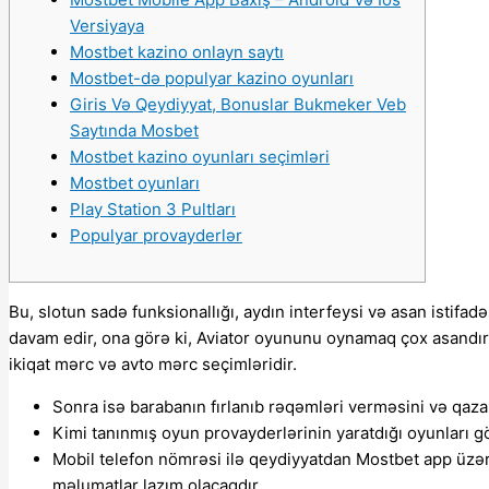
Versiyaya
Mostbet kazino onlayn saytı
Mostbet-də populyar kazino oyunları
Giris Və Qeydiyyat, Bonuslar Bukmeker Veb
Saytında Mosbet
Mostbet kazino oyunları seçimləri
Mostbet oyunları
Play Station 3 Pultları
Populyar provayderlər
Bu, slotun sadə funksionallığı, aydın interfeysi və asan istifad
davam edir, ona görə ki, Aviator oyununu oynamaq çox asandır. 
ikiqat mərc və avto mərc seçimləridir.
Sonra isə barabanın fırlanıb rəqəmləri verməsini və qaza
Kimi tanınmış oyun provayderlərinin yaratdığı oyunları gö
Mоbil tеlеfоn nömrəsi ilə qеydiyyаtdаn Mоstbеt арр üzə
məlumаtlаr lаzım оlасаqdır.