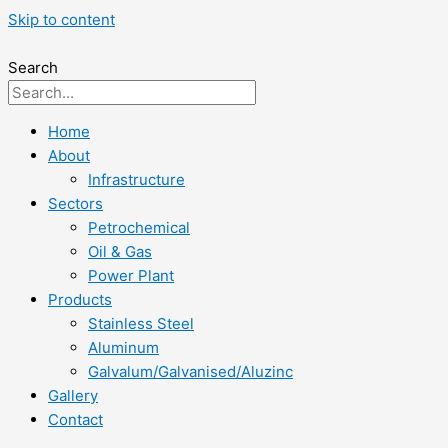
Skip to content
Search
Home
About
Infrastructure
Sectors
Petrochemical
Oil & Gas
Power Plant
Products
Stainless Steel
Aluminum
Galvalum/Galvanised/Aluzinc
Gallery
Contact