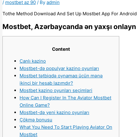
/
mostbet az 90
/ By
admin
Tothe Method Download And Set Up Mostbet App For Android 
Mostbet, Azərbaycanda ən yaxşı onlayn 
Content
Canlı kazino
Mostbet-də populyar kazino oyunları
Mostbet tətbiqdə oynamaq üçün mənə
ikinci bir hesab lazımdır?
Mostbet kazino oyunları seçimləri
How Can I Register In The Aviator Mostbet
Online Game?
Mostbet-də yeni kazino oyunları
Çökmə bonusu
What You Need To Start Playing Aviator On
Mostbet