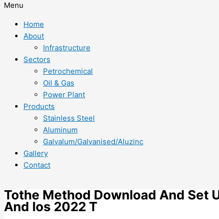
Menu
Home
About
Infrastructure
Sectors
Petrochemical
Oil & Gas
Power Plant
Products
Stainless Steel
Aluminum
Galvalum/Galvanised/Aluzinc
Gallery
Contact
Tothe Method Download And Set U
And Ios 2022 T