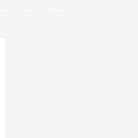
ducts
Gallery
Contact