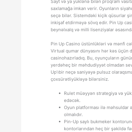
Sayt və ya yüklənə bilən proqram vasitə
saxlamağa imkan verir. Oyunların siyahı
seçə bilər. Sistemdəki kiçik qüsurlar şi
inkişaf etdirməyə sövq edir. Pin Up cas
beynəlxalq və milli lisenziyalar əsasınd
Pin Up Casino üstünlükləri və mənfi cə
Virtual qumar dünyasını hər kəs üçün 
casinohazırladıq. Bu, oyunçuların günün
yerdəheç bir məhdudiyyət olmadan sevi
Up’ıbir neçə saniyəyə pulsuz olaraqsma
çoxsürətliyükləyə bilərsiniz.
Rulet müəyyən strategiya və yük
edəcək.
Oyun platforması ilə məhsuldar 
olmalıdır.
Pin-Up saylı bukmeker kontorund
kontorlarından heç bir şəkildə fə