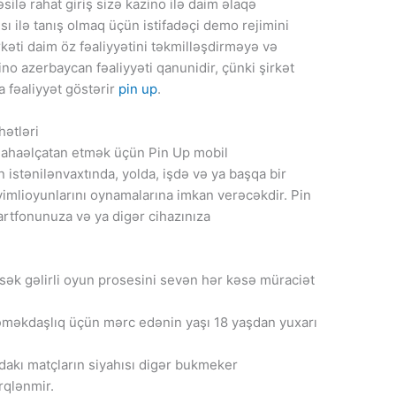
silə rahat giriş sizə kazino ilə daim əlaqə
sı ilə tanış olmaq üçün istifadəçi demo rejimini
rkəti daim öz fəaliyyətini təkmilləşdirməyə və
ino azerbaycan fəaliyyəti qanunidir, çünki şirkət
a fəaliyyət göstərir
pin up
.
hətləri
dahaəlçatan etmək üçün Pin Up mobil
 istənilənvaxtında, yolda, işdə və ya başqa bir
mlioyunlarını oynamalarına imkan verəcəkdir. Pin
rtfonunuza və ya digər cihazınıza
sək gəlirli oyun prosesini sevən hər kəsə müraciət
əməkdaşlıq üçün mərc edənin yaşı 18 yaşdan yuxarı
akı matçların siyahısı digər bukmeker
rqlənmir.