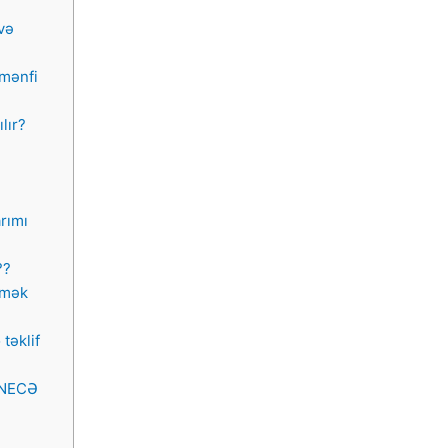
və
 mənfi
lır?
rımı
??
çmək
təklif
 NECƏ