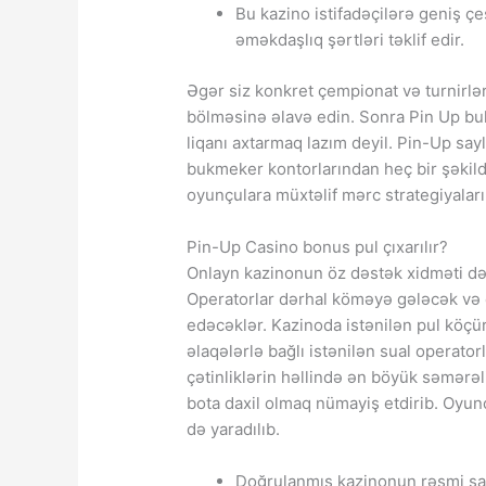
Bu kazino istifadəçilərə geniş çe
əməkdaşlıq şərtləri təklif edir.
Əgər siz konkret çempionat və turnirlər
bölməsinə əlavə edin. Sonra Pin Up b
liqanı axtarmaq lazım deyil. Pin-Up say
bukmeker kontorlarından heç bir şəkildə
oyunçulara müxtəlif mərc strategiyalar
Pin-Up Casino bonus pul çıxarılır?
Onlayn kazinonun öz dəstək xidməti də o
Operatorlar dərhal köməyə gələcək və ç
edəcəklər. Kazinoda istənilən pul köçü
əlaqələrlə bağlı istənilən sual operato
çətinliklərin həllində ən böyük səmərəl
bota daxil olmaq nümayiş etdirib. Oyun
də yaradılıb.
Doğrulanmış kazinonun rəsmi sa