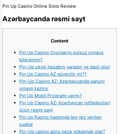
Pin Up Casino Online Slots Review
Azərbaycanda rəsmi sayt
Content
Pin Up Casino Oyunlarını pulsuz oynaya
bilərəmmi?
Pin-Up şəxsi hesabını yaradın və daxil olun
Pin Up Casino AZ güvenilir mi??
Pin-Up Casino AZ: Azərbaycanda qanuni
onlayn kazino
Pin Up Mobil Proqramı varmı?
Pin Up Casino AZ: Azərbaycan istifadəçiləri
üçün rəsmi sayt
Pin Up Kazino haqqında tez-tez verilən
suallar
Pin-Up casino aznu necə yükləmək olar?