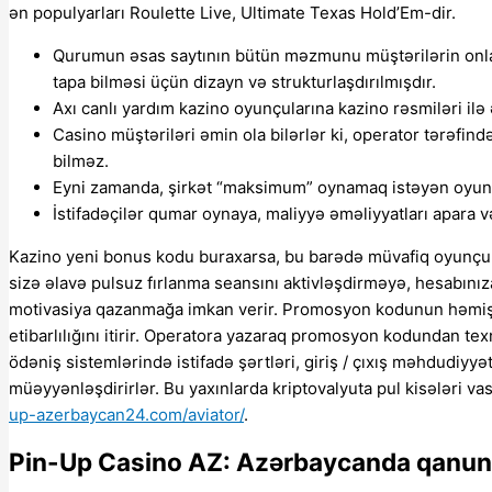
ən populyarları Roulette Live, Ultimate Texas Hold’Em-dir.
Qurumun əsas saytının bütün məzmunu müştərilərin onla
tapa bilməsi üçün dizayn və strukturlaşdırılmışdır.
Axı canlı yardım kazino oyunçularına kazino rəsmiləri ilə
Casino müştəriləri əmin ola bilərlər ki, operator tərəfin
bilməz.
Eyni zamanda, şirkət “maksimum” oynamaq istəyən oyunçul
İstifadəçilər qumar oynaya, maliyyə əməliyyatları apara və
Kazino yeni bonus kodu buraxarsa, bu barədə müvafiq oyunçul
sizə əlavə pulsuz fırlanma seansını aktivləşdirməyə, hesabını
motivasiya qazanmağa imkan verir. Promosyon kodunun həmişə 
etibarlılığını itirir. Operatora yazaraq promosyon kodundan texn
ödəniş sistemlərində istifadə şərtləri, giriş / çıxış məhdudiyyə
müəyyənləşdirirlər. Bu yaxınlarda kriptovalyuta pul kisələri va
up-azerbaycan24.com/aviator/
.
Pin-Up Casino AZ: Azərbaycanda qanuni