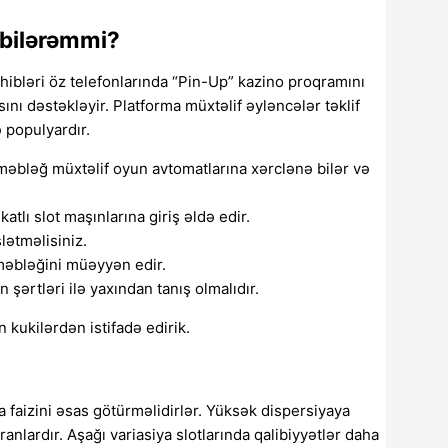
 bilərəmmi?
hibləri öz telefonlarında “Pin-Up” kazino proqramını
nı dəstəkləyir. Platforma müxtəlif əyləncələr təklif
ə populyardır.
məbləğ müxtəlif oyun avtomatlarına xərclənə bilər və
katlı slot maşınlarına giriş əldə edir.
lətməlisiniz.
əbləğini müəyyən edir.
ərtləri ilə yaxından tanış olmalıdır.
 kukilərdən istifadə edirik.
a faizini əsas götürməlidirlər. Yüksək dispersiyaya
ranlardır. Aşağı variasiya slotlarında qalibiyyətlər daha