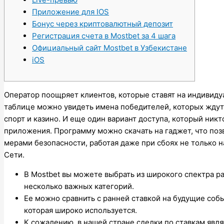
Приложение для IOS
Бонус через криптовалютный депозит
Регистрация счета в Mostbet за 4 шага
Официальный сайт Mostbet в Узбекистане
iOS
Оператор поощряет клиентов, которые ставят на индивиду
таблице можно увидеть имена победителей, которых ждут
спорт и казино. И еще один вариант доступа, который ник
приложения. Программу можно скачать на гаджет, что поз
мерами безопасности, работая даже при сбоях не только н
Сети.
В Mostbet вы можете выбрать из широкого спектра р
несколько важных категорий.
Ее можно сравнить с ранней ставкой на будущие собы
которая широко используется.
К сожалению, в нашей стране сделки по ставкам явл