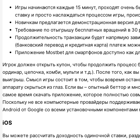
Игры начинаются каждые 15 минут, проходят очень б
ставку и просто наслаждаться процессом игры, прои
Новичкам предлагается демонстрационная версия для
Требование по отыгрышу бесплатных вращений в 30 
Продолжительность транзакции будет напрямую завис
(банковский перевод и кредитная карта) платеж можн
Приложение Mostbet для смартфонов доступно как для 
Игрок должен открыть купон, чтобы продолжить процесс бе
ординар, цепочка, комби, мульти и т.д.). После того, как
выигрыш. Смысл игры состоит в том, чтобы вовремя остан
аппарату скрыться из глаз. Если вы – опытный беттор и м
самое время скачать приложение, которое полностью сов
Поскольку не все компьютерные провайдеры поддерживают
Android от Google со всеми установочными компонентами 
iOS
Вы можете рассчитать доходность одиночной ставки, раз