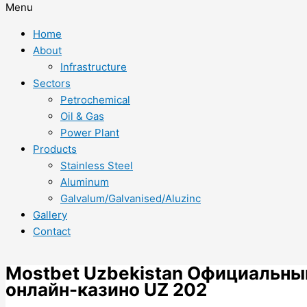
Menu
Home
About
Infrastructure
Sectors
Petrochemical
Oil & Gas
Power Plant
Products
Stainless Steel
Aluminum
Galvalum/Galvanised/Aluzinc
Gallery
Contact
Mostbet Uzbekistan Официальный
онлайн-казино UZ 202