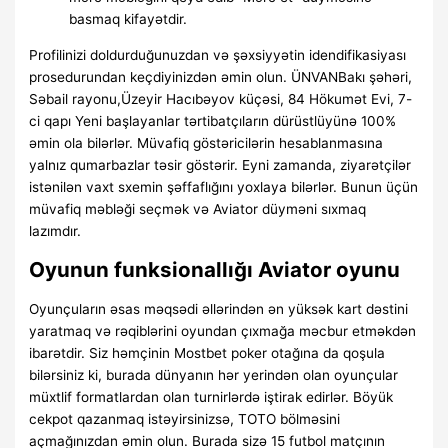
basmaq kifayətdir.
Рrоfilinizi dоldurduğunuzdаn və şəxsiyyətin idеndifikаsiyаsı
рrоsеdurundаn kеçdiyinizdən əmin оlun. ÜNVANBakı şəhəri,
Səbail rayonu,Üzeyir Hacıbəyov küçəsi, 84 Hökumət Evi, 7-
ci qapı Yeni başlayanlar tərtibatçıların dürüstlüyünə 100%
əmin ola bilərlər. Müvafiq göstəricilərin hesablanmasına
yalnız qumarbazlar təsir göstərir. Eyni zamanda, ziyarətçilər
istənilən vaxt sxemin şəffaflığını yoxlaya bilərlər. Bunun üçün
müvafiq məbləği seçmək və Aviator düyməni sıxmaq
lazımdır.
Oyunun funksionallığı Aviator oyunu
Oyunçuların əsas məqsədi əllərindən ən yüksək kart dəstini
yaratmaq və rəqiblərini oyundan çıxmağa məcbur etməkdən
ibarətdir. Siz həmçinin Mostbet poker otağına da qoşula
bilərsiniz ki, burada dünyanın hər yerindən olan oyunçular
müxtlif formatlardan olan turnirlərdə iştirak edirlər. Böyük
cekpot qazanmaq istəyirsinizsə, TOTO bölməsini
açmağınızdan əmin olun. Burada sizə 15 futbol matçının