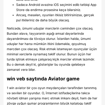
Sadəcə Android əvəzinə iOS seçimini edib tətbiqi App
Store-da endirmə prosesinə keçə bilərsiniz.
Ancaq, məsələn, oyunları itkisiz bitirirsinizsə, gerçək
pul itkiləriniz də daha böyük olacaq.
Nəticədə, ümumi uduşlar mərclərin cəmindən çox olacaq.
Bundan əlavə, təyyarənin aşağı əmsal dəyərlərində
dayandırılması da tövsiyə olunur. İstənilən halda, ümumi
uduşlar hər hansı mümkün itkini ödəməklə, qoyulmuş
mərcdən çox olacaq. Risk etmək istəməyən oyunçular üçün
minimal xərclərlə oynamaq təklif olunur. Bunun üçün hər
turda iştirak etməyə çalışaraq kiçik mərclər etmək lazımdır.
Bu o demək deyil ki, göstərişlər bu oyunda qələbəyə
zəmanət verə bilər.
win veb saytında Aviator game
1 win aviator bir çox oyun meydançaları tərəfindən tanınmış
və sevilən bir oyundur. O, İnternet istifadəçilərinə təkcə
növbəti idman yarışına mərc etmək imkanı deyil, həm də hər
zövqə uyğun qumar proqramlarının böyük kataloqu təklif