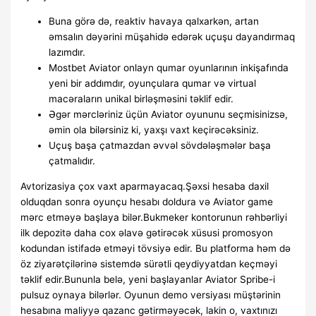
Buna görə də, reaktiv havaya qalxarkən, artan
əmsalın dəyərini müşahidə edərək uçuşu dayandırmaq
lazımdır.
Mostbet Aviator onlayn qumar oyunlarının inkişafında
yeni bir addımdır, oyunçulara qumar və virtual
macəraların unikal birləşməsini təklif edir.
Əgər mərcləriniz üçün Aviator oyununu seçmisinizsə,
əmin ola bilərsiniz ki, yaxşı vaxt keçirəcəksiniz.
Uçuş başa çatmazdan əvvəl sövdələşmələr başa
çatmalıdır.
Avtorizasiya çox vaxt aparmayacaq.Şəxsi hesaba daxil
olduqdan sonra oyunçu hesabı doldura və Aviator game
mərc etməyə başlaya bilər.Bukmeker kontorunun rəhbərliyi
ilk depozitə daha cox əlavə gətirəcək xüsusi promosyon
kodundan istifadə etməyi tövsiyə edir. Bu platforma həm də
öz ziyarətçilərinə sistemdə sürətli qeydiyyatdan keçməyi
təklif edir.Bununla belə, yeni başlayanlar Aviator Spribe-i
pulsuz oynaya bilərlər. Oyunun demo versiyası müştərinin
hesabına maliyyə qazanc gətirməyəcək, lakin o, vaxtınızı