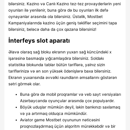
bilərsiniz. Kazino və Canlı Kazino tez-tez provayderlərin yeni
oyunları ilə yenilənir, buna görə də bu oyunları ilk dəfə
oynayanlar arasında ola bilərsiniz. Üstəlik, Mostbet
Kampaniyalarında kazino üçün geniş təkliflər seçimini tapa
bilərsiniz, beləcə daha da çox qazana bilərsiniz!
İnterfeys slot aparatı
Əlavə olaraq sağ bloku ekranın yuxarı sağ küncündəki x
işarəsinə basmaqla yığcamlaşdıra bilərsiniz. Soldakı
statistika blokunda tablar bütün tariflərə, yalnız sizin
tariflərinizə və ən son yüksək ödənişlərə baxa bilərsiniz.
Ekranın yuxarısında əvvəlki raundların əmsallarını göstərən
sətri görmək olar.
Buna görə də mobil proqramlar və veb sayt versiyaları
Azərbaycanda oyunçular arasında çox populyardır.
Böyük uduşlar mümkün deyil, lakin bankınızı saxlamaq
və ya artırmaq olduqca mümkündür.
Aviator game Mostbet oyununun nəticəsini
proqnozlaşdırmaq üçün alqoritm mürəkkəbdir və bir