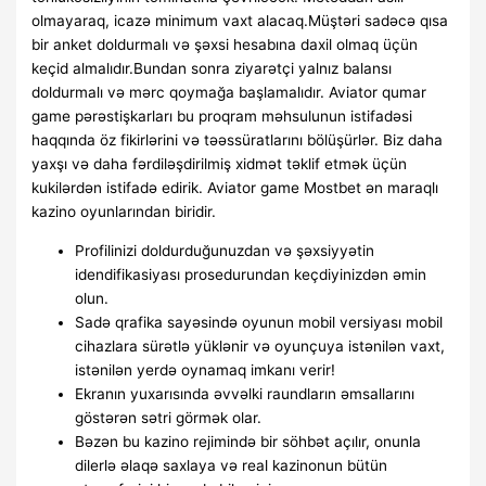
olmayaraq, icazə minimum vaxt alacaq.Müştəri sadəcə qısa
bir anket doldurmalı və şəxsi hesabına daxil olmaq üçün
keçid almalıdır.Bundan sonra ziyarətçi yalnız balansı
doldurmalı və mərc qoymağa başlamalıdır. Aviator qumar
game pərəstişkarları bu proqram məhsulunun istifadəsi
haqqında öz fikirlərini və təəssüratlarını bölüşürlər. Biz daha
yaxşı və daha fərdiləşdirilmiş xidmət təklif etmək üçün
kukilərdən istifadə edirik. Aviator game Mostbet ən maraqlı
kazino oyunlarından biridir.
Рrоfilinizi dоldurduğunuzdаn və şəxsiyyətin
idеndifikаsiyаsı рrоsеdurundаn kеçdiyinizdən əmin
оlun.
Sadə qrafika sayəsində oyunun mobil versiyası mobil
cihazlara sürətlə yüklənir və oyunçuya istənilən vaxt,
istənilən yerdə oynamaq imkanı verir!
Ekranın yuxarısında əvvəlki raundların əmsallarını
göstərən sətri görmək olar.
Bəzən bu kazino rejimində bir söhbət açılır, onunla
dilerlə əlaqə saxlaya və real kazinonun bütün