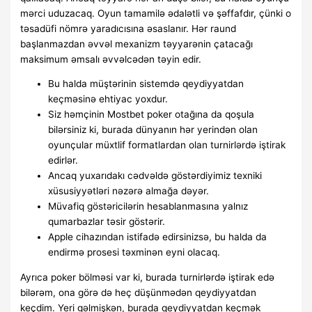
mərci uduzacaq. Oyun tamamilə ədalətli və şəffafdır, çünki o
təsadüfi nömrə yaradıcısına əsaslanır. Hər raund
başlanmazdan əvvəl mexanizm təyyarənin çatacağı
maksimum əmsalı əvvəlcədən təyin edir.
Bu halda müştərinin sistemdə qeydiyyatdan
keçməsinə ehtiyac yoxdur.
Siz həmçinin Mostbet poker otağına da qoşula
bilərsiniz ki, burada dünyanın hər yerindən olan
oyunçular müxtlif formatlardan olan turnirlərdə iştirak
edirlər.
Ancaq yuxarıdakı cədvəldə göstərdiyimiz texniki
xüsusiyyətləri nəzərə almağa dəyər.
Müvafiq göstəricilərin hesablanmasına yalnız
qumarbazlar təsir göstərir.
Apple cihazından istifadə edirsinizsə, bu halda da
endirmə prosesi təxminən eyni olacaq.
Ayrıca poker bölməsi var ki, burada turnirlərdə iştirak edə
bilərəm, ona görə də heç düşünmədən qeydiyyatdan
keçdim. Yeri gəlmişkən, burada qeydiyyatdan keçmək