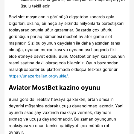
üsulu təklif edir.
Bəzi slot maşınlarının görünüşü diqqətdən kənarda qalır.
Digərləri, əksinə, bir neçə ay ərzində milyonlarla pərəstişkarı
toplayaraq onunla uğur qazanırlar. Bazarda çox uğurlu
görünüşün parlaq nümunəsi mosbet aviator game slot
maşınıdır. Sizi bu oyunun qaydaları ilə daha yaxından tanış
olmağa, oyunun mexanikası və oynanması haqqında fikir
əldə etməyə dəvət edirik. Bunu Mostbet onlayn kazinosunun
rəsmi saytına daxil olaraq edə bilərsiniz. Oyun bazarından
maraqlı xəbərlər bu platformada olduqca tez-tez görünür
https://unazerbaijan.org/yukle/
.
Aviator MostBet kazino oyunu
Buna görə də, reaktiv havaya qalxarkən, artan əmsalın
dəyərini müşahidə edərək uçuşu dayandırmaq lazımdır. Yəni
oyunda əsas şey vaxtında reaksiya vermək, düyməni
sıxmaq və uçuşu dayandırmaqdır. Bu zaman oyunçunun
reaksiyası və onun təmkin qabiliyyəti çox mühüm rol
oynayır.