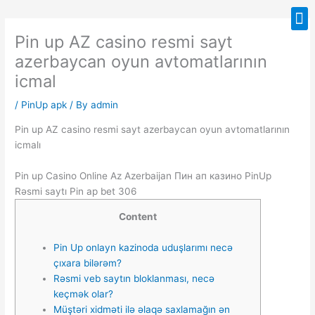
Skip
M
to
Pin up AZ casino resmi sayt
content
azerbaycan oyun avtomatlarının
icmal
/
PinUp apk
/ By
admin
Pin up AZ casino resmi sayt azerbaycan oyun avtomatlarının
icmalı
Pin up Casino Online Az Azerbaijan Пин ап казино PinUp
Rəsmi saytı Pin ap bet 306
Content
Pin Up onlayn kazinoda uduşlarımı necə
çıxara bilərəm?
Rəsmi veb saytın bloklanması, necə
keçmək olar?
Müştəri xidməti ilə əlaqə saxlamağın ən