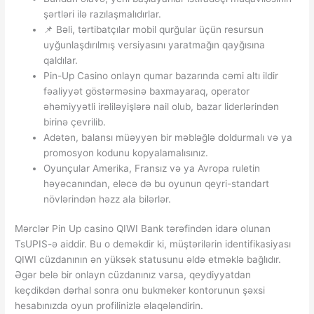
şərtləri ilə razılaşmalıdırlar.
📌 Bəli, tərtibatçılar mobil qurğular üçün resursun
uyğunlaşdırılmış versiyasını yaratmağın qayğısına
qaldılar.
Pin-Up Casino onlayn qumar bazarında cəmi altı ildir
fəaliyyət göstərməsinə baxmayaraq, operator
əhəmiyyətli irəliləyişlərə nail olub, bazar liderlərindən
birinə çevrilib.
Adətən, balansı müəyyən bir məbləğlə doldurmalı və ya
promosyon kodunu kopyalamalısınız.
Oyunçular Amerika, Fransız və ya Avropa ruletin
həyəcanından, eləcə də bu oyunun qeyri-standart
növlərindən həzz ala bilərlər.
Mərclər Pin Up casino QIWI Bank tərəfindən idarə olunan
TsUPIS-ə aiddir. Bu o deməkdir ki, müştərilərin identifikasiyası
QIWI cüzdanının ən yüksək statusunu əldə etməklə bağlıdır.
Əgər belə bir onlayn cüzdanınız varsa, qeydiyyatdan
keçdikdən dərhal sonra onu bukmeker kontorunun şəxsi
hesabınızda oyun profilinizlə əlaqələndirin.