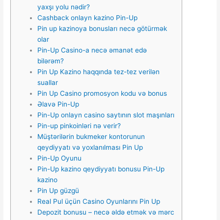
yaxşı yolu nədir?
Cashback onlayn kazino Pin-Up
Pin up kazinoya bonusları necə götürmək
olar
Pin-Up Casino-a necə əmanət edə
bilərəm?
Pin Up Kazino haqqında tez-tez verilən
suallar
Pin Up Casino promosyon kodu və bonus
Əlavə Pin-Up
Pin-Up onlayn casino saytının slot maşınları
Pin-up pinkoinləri nə verir?
Müştərilərin bukmeker kontorunun
qeydiyyatı və yoxlanılması Pin Up
Pin-Up Oyunu
Pin-Up kazino qeydiyyatı bonusu Pin-Up
kazino
Pin Up güzgü
Real Pul üçün Casino Oyunlarını Pin Up
Depozit bonusu – necə əldə etmək və mərc