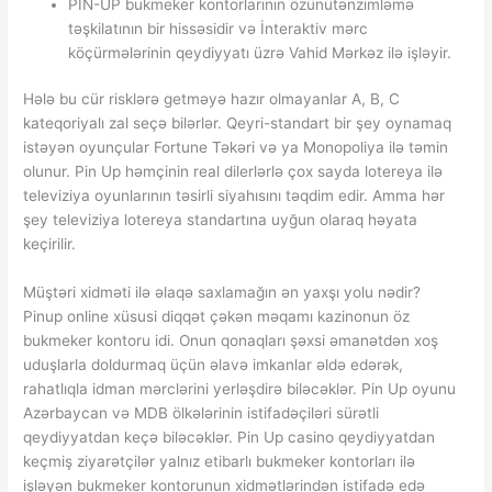
PIN-UP bukmeker kontorlarının özünütənzimləmə
təşkilatının bir hissəsidir və İnteraktiv mərc
köçürmələrinin qeydiyyatı üzrə Vahid Mərkəz ilə işləyir.
Hələ bu cür risklərə getməyə hazır olmayanlar A, B, C
kateqoriyalı zal seçə bilərlər. Qeyri-standart bir şey oynamaq
istəyən oyunçular Fortune Təkəri və ya Monopoliya ilə təmin
olunur. Pin Up həmçinin real dilerlərlə çox sayda lotereya ilə
televiziya oyunlarının təsirli siyahısını təqdim edir. Amma hər
şey televiziya lotereya standartına uyğun olaraq həyata
keçirilir.
Müştəri xidməti ilə əlaqə saxlamağın ən yaxşı yolu nədir?
Pinup online xüsusi diqqət çəkən məqamı kazinonun öz
bukmeker kontoru idi. Onun qonaqları şəxsi əmanətdən xoş
uduşlarla doldurmaq üçün əlavə imkanlar əldə edərək,
rahatlıqla idman mərclərini yerləşdirə biləcəklər. Pin Up oyunu
Azərbaycan və MDB ölkələrinin istifadəçiləri sürətli
qeydiyyatdan keçə biləcəklər. Pin Up casino qeydiyyatdan
keçmiş ziyarətçilər yalnız etibarlı bukmeker kontorları ilə
işləyən bukmeker kontorunun xidmətlərindən istifadə edə