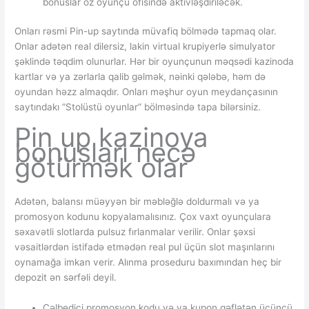
bonuslar öz oyunçu ofisində aktivləşdiriləcək.
Onları rəsmi Pin-up saytında müvafiq bölmədə tapmaq olar.
Onlar adətən real dilersiz, lakin virtual krupiyerlə simulyator
şəklində təqdim olunurlar. Hər bir oyunçunun məqsədi kazinoda
kartlar və ya zərlarla qalib gəlmək, nəinki qələbə, həm də
oyundan həzz almaqdır. Onları məşhur oyun meydançasının
saytındakı “Stolüstü oyunlar” bölməsində tapa bilərsiniz.
Pin up kazinoya
bonusları necə
götürmək olar
Adətən, balansı müəyyən bir məbləğlə doldurmalı və ya
promosyon kodunu kopyalamalısınız. Çox vaxt oyunçulara
səxavətli slotlarda pulsuz fırlanmalar verilir. Onlar şəxsi
vəsaitlərdən istifadə etmədən real pul üçün slot maşınlarını
oynamağa imkan verir. Alınma proseduru baxımından heç bir
depozit ən sərfəli deyil.
Cəlbedici promosyon kodu və ya kupon qəflətən üçüncü