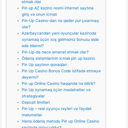
etmək olar
Pin up AZ kazino resmi internet saytına
giriş və onun icmalı
Pin-Up Casino-dan nə qədər pul çıxarmaq
olar?
Azərbaycandan yeni oyunçular kazinoda
oynamaq üçün xoş gəlmisiniz bonusu əldə
edə bilərmi?
Pin-Up-da necə əmanət etmək olar?
Ödəniş sistemlərinin icmalı pin up kazino
Pin Up saytının qonaqları
Pin Up Casino Bonus Code istifadə etməyə
dəyərmi?
Pin up Online Casino haqqında nə bilirik?
Pin Up oynamaq üçün məsləhətlər və
strategiyalar
Depozit limitləri
Pin Up – real oyunçu rəyləri və faydalı
məlumatlar
Hansı ödəniş metodu Pin up Online Casino
saytında mövcuddur?