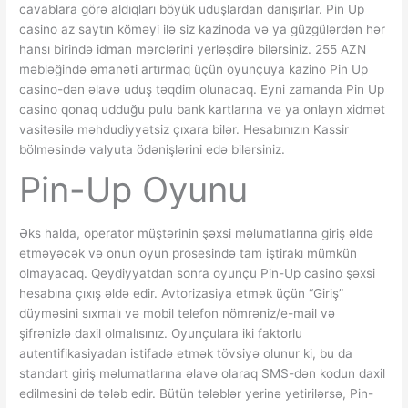
cavablara görə aldıqları böyük uduşlardan danışırlar. Pin Up
casino az saytın köməyi ilə siz kazinoda və ya güzgülərdən hər
hansı birində idman mərclərini yerləşdirə bilərsiniz. 255 AZN
məbləğində əmanəti artırmaq üçün oyunçuya kazino Pin Up
casino-dən əlavə uduş təqdim olunacaq. Eyni zamanda Pin Up
casino qonaq udduğu pulu bank kartlarına və ya onlayn xidmət
vasitəsilə məhdudiyyətsiz çıxara bilər. Hesabınızın Kassir
bölməsində valyuta ödənişlərini edə bilərsiniz.
Pin-Up Oyunu
Əks halda, operator müştərinin şəxsi məlumatlarına giriş əldə
etməyəcək və onun oyun prosesində tam iştirakı mümkün
olmayacaq. Qeydiyyatdan sonra oyunçu Pin-Up casino şəxsi
hesabına çıxış əldə edir. Avtorizasiya etmək üçün “Giriş”
düyməsini sıxmalı və mobil telefon nömrəniz/e-mail və
şifrənizlə daxil olmalısınız. Oyunçulara iki faktorlu
autentifikasiyadan istifadə etmək tövsiyə olunur ki, bu da
standart giriş məlumatlarına əlavə olaraq SMS-dən kodun daxil
edilməsini də tələb edir. Bütün tələblər yerinə yetirilərsə, Pin-