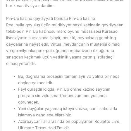
hər kəsə tövsiyə edərdim.
Pin-Up kazino qeydiyyatı bonusu Pin-Up kazino
Real pulla qoyuluş üçün müdiriyyət şəxsi kabinetin qeydiyyatını
tələb edir. Pin Up kazinosu mərc oyunu müəssisəsi Kürasao
lisenziyasının əsasında işləyir, odur ki, beynəlxalq gemblinq
qaydalarına riayət edir. Virtual meydançanın müştərisi olmaq
və çoxmilyonluq cek-pot uğrunda mübarizədə öz uğurunu
sınaqdan keçirmək üçün yetkinlik yaşına çatmış istifadəçi
olmaq yetərlidir.
Bu, doğrulama prosesini tamamlayır və yalnız bir neçə
dəqiqə çəkəcəkdir.
Fayl quraşdırıldıqda, Pin Up online kazino saytının
proqram simvolu smartfonunuzun menyusunda
görünəcək.
Yeni duyğular yaşamaq istəyirsinizsə, canlı satıcılarla
işləməyə cəhd edə bilərsiniz.
Azərbaycanlılar arasında ən populyarları Roulette Live,
Ultimate Texas Hold’Em-dir.