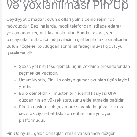
və yoxlanılması Pin Up
Qeydiyyat olmadan, oyun slotları yalnız demo rejimində
mövcuddur. Bəzi hallarda, mobil telefondan istifadə edərək
yoxlamadan keçmək lazım ola bilər. Bundan əlavə, yeni
başlayanlar istifadəçi müqaviləsinin şərtləri ilə razılaşmalıdırlar.
Bütün nöqtələri oxuduqdan sonra istifadəçi müvafiq qutuyu
işarələməlidir.
Şəxsiyyətinizi təsdiqləmək üçün yoxlama prosedurundan
keçmək də vacibdir.
Ümumiyyətlə, Pin-Up onlayn qumar oyunları üçün layiqli
yerdir.
Bu o deməkdir ki, müştərilərin identifikasiyası QIWI
cüzdanının ən yüksək statusunu əldə etməklə bağlıdır.
Pin Up casino – bir çox mərc sevənlərin güvənərək və
sevərək ziyaret etdikləri ən etibarlı onlayn oyun
platformudur.
Pin Up oyunu gələn qonaqlar idman yarışlarında düzgün