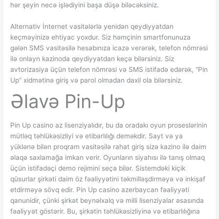
hər şeyin necə işlədiyini başa düşə biləcəksiniz.
Alternativ İnternet vasitələrlə yenidən qeydiyyatdan
keçməyinizə ehtiyac yoxdur. Siz həmçinin smartfonunuza
gələn SMS vasitəsilə hesabınıza icazə verərək, telefon nömrəsi
ilə onlayn kazinoda qeydiyyatdan keçə bilərsiniz. Siz
avtorizasiya üçün telefon nömrəsi və SMS istifadə edərək, “Pin
Up” xidmətinə giriş və parol olmadan daxil ola bilərsiniz.
Əlavə Pin-Up
Pin Up casino az lisenziyalıdır, bu da oradakı oyun proseslərinin
mütləq təhlükəsizliyi və etibarlılığı deməkdir. Sayt və ya
yüklənə bilən proqram vasitəsilə rahat giriş sizə kazino ilə daim
əlaqə saxlamağa imkan verir. Oyunların siyahısı ilə tanış olmaq
üçün istifadəçi demo rejimini seçə bilər. Sistemdəki kiçik
qüsurlar şirkəti daim öz fəaliyyətini təkmilləşdirməyə və inkişaf
etdirməyə sövq edir. Pin Up casino azerbaycan fəaliyyəti
qanunidir, çünki şirkət beynəlxalq və milli lisenziyalar əsasında
fəaliyyət göstərir. Bu, şirkətin təhlükəsizliyinə və etibarlılığına