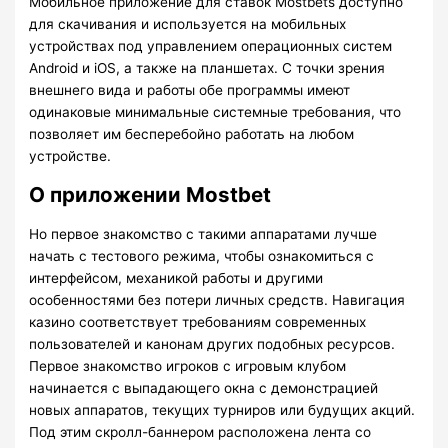
Мобильное приложение для ставок Mostbets доступно
для скачивания и используется на мобильных
устройствах под управлением операционных систем
Android и iOS, а также на планшетах. С точки зрения
внешнего вида и работы обе программы имеют
одинаковые минимальные системные требования, что
позволяет им бесперебойно работать на любом
устройстве.
О приложении Mostbet
Но первое знакомство с такими аппаратами лучше
начать с тестового режима, чтобы ознакомиться с
интерфейсом, механикой работы и другими
особенностями без потери личных средств. Навигация
казино соответствует требованиям современных
пользователей и канонам других подобных ресурсов.
Первое знакомство игроков с игровым клубом
начинается с выпадающего окна с демонстрацией
новых аппаратов, текущих турниров или будущих акций.
Под этим скролл-баннером расположена лента со