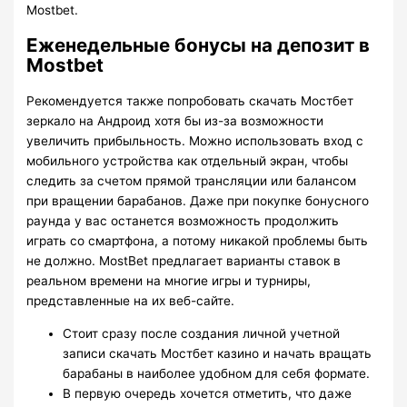
Mostbet.
Еженедельные бонусы на депозит в
Mostbet
Рекомендуется также попробовать скачать Мостбет
зеркало на Андроид хотя бы из-за возможности
увеличить прибыльность. Можно использовать вход с
мобильного устройства как отдельный экран, чтобы
следить за счетом прямой трансляции или балансом
при вращении барабанов. Даже при покупке бонусного
раунда у вас останется возможность продолжить
играть со смартфона, а потому никакой проблемы быть
не должно. MostBet предлагает варианты ставок в
реальном времени на многие игры и турниры,
представленные на их веб-сайте.
Стоит сразу после создания личной учетной
записи скачать Мостбет казино и начать вращать
барабаны в наиболее удобном для себя формате.
В первую очередь хочется отметить, что даже