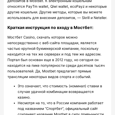
депозитов в Mostbet. К электронным кошелькам
относятся PayTm wallet, Qiwi wallet, ecoPayz и некоторые
другие кошельки. Другие методы, которые вы можете
использовать для внесения депозитов, — Skrill и Neteller.
Краткая инструкция по входу в Мостбет:
Мостбет Casino, скачать которое можно
непосредственно с веб-сайта площадки, является
частью крупной букмекерской компании, поскольку
находится на тех же серверах и под тем же адресом.
Портал был основан еще в 2012 году, но сегодня он
находится на пике популярности среди десятков тысяч
пользователей. Да, Mostbet предлагает прямые
трансляции некоторых видов спорта и событий.
Это означает, что стоимость (номинал) ставки в
случае удачной комбинации возвращается
казино.
Несмотря на то, что в России компания работает
под названием “Спортбет”, официальный сайт
сохраняет название Mostbet в силу привычности