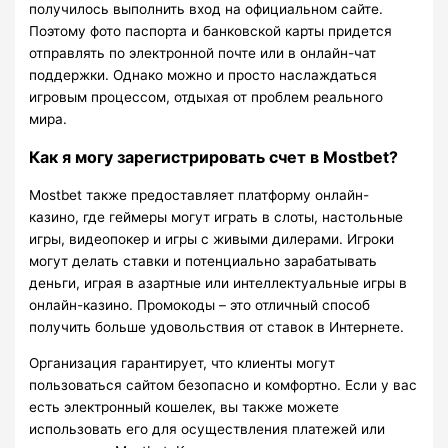
получилось выполнить вход на официальном сайте.
Поэтому фото паспорта и банковской карты придется
отправлять по электронной почте или в онлайн-чат
поддержки. Однако можно и просто наслаждаться
игровым процессом, отдыхая от проблем реального
мира.
Как я могу зарегистрировать счет в Mostbet?
Mostbet также предоставляет платформу онлайн-
казино, где геймеры могут играть в слоты, настольные
игры, видеопокер и игры с живыми дилерами. Игроки
могут делать ставки и потенциально зарабатывать
деньги, играя в азартные или интеллектуальные игры в
онлайн-казино. Промокоды – это отличный способ
получить больше удовольствия от ставок в Интернете.
Организация гарантирует, что клиенты могут
пользоваться сайтом безопасно и комфортно. Если у вас
есть электронный кошелек, вы также можете
использовать его для осуществления платежей или