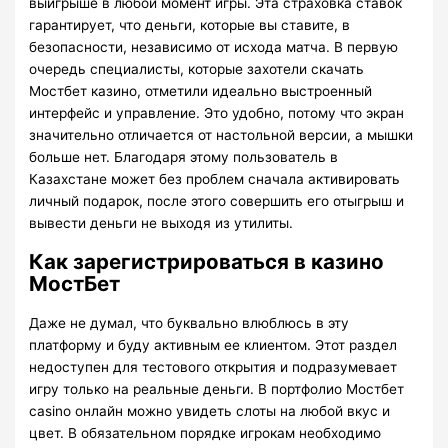
выигрыше в любой момент игры. Эта страховка ставок
гарантирует, что деньги, которые вы ставите, в
безопасности, независимо от исхода матча. В первую
очередь специалисты, которые захотели скачать
Мостбет казино, отметили идеально выстроенный
интерфейс и управление. Это удобно, потому что экран
значительно отличается от настольной версии, а мышки
больше нет. Благодаря этому пользователь в
Казахстане может без проблем сначала активировать
личный подарок, после этого совершить его отыгрыш и
вывести деньги не выходя из утилиты.
Как зарегистрироваться в казино
МостБет
Даже не думал, что буквально влюблюсь в эту
платформу и буду активным ее клиентом. Этот раздел
недоступен для тестового открытия и подразумевает
игру только на реальные деньги. В портфолио Мостбет
casino онлайн можно увидеть слоты на любой вкус и
цвет. В обязательном порядке игрокам необходимо