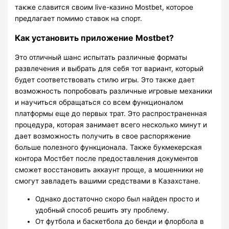
также славится своим live-казино Mostbet, которое
предлагает помимо ставок на спорт.
Как установить приложение Mostbet?
Это отличный шанс испытать различные форматы
развлечения и выбрать для себя тот вариант, который
будет соответствовать стилю игры. Это также дает
возможность попробовать различные игровые механики
и научиться обращаться со всем функционалом
платформы еще до первых трат. Это распространенная
процедура, которая занимает всего несколько минут и
дает возможность получить в свое распоряжение
больше полезного функционала. Также букмекерская
контора Мостбет после предоставления документов
сможет восстановить аккаунт проще, а мошенники не
смогут завладеть вашими средствами в Казахстане.
Однако достаточно скоро был найден просто и
удобный способ решить эту проблему.
От футбола и баскетбола до бенди и флорбола в