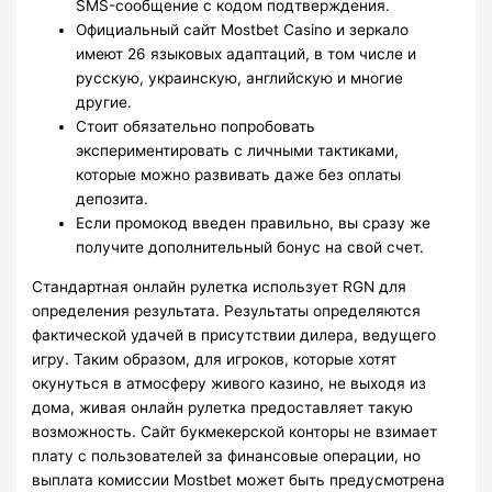
SMS-сообщение с кодом подтверждения.
Официальный сайт Mostbet Casino и зеркало
имеют 26 языковых адаптаций, в том числе и
русскую, украинскую, английскую и многие
другие.
Стоит обязательно попробовать
экспериментировать с личными тактиками,
которые можно развивать даже без оплаты
депозита.
Если промокод введен правильно, вы сразу же
получите дополнительный бонус на свой счет.
Стандартная онлайн рулетка использует RGN для
определения результата. Результаты определяются
фактической удачей в присутствии дилера, ведущего
игру. Таким образом, для игроков, которые хотят
окунуться в атмосферу живого казино, не выходя из
дома, живая онлайн рулетка предоставляет такую
возможность. Сайт букмекерской конторы не взимает
плату с пользователей за финансовые операции, но
выплата комиссии Mostbet может быть предусмотрена