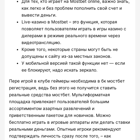
Для тех, кто играет на Mostbet online, важно знать,
как легко и без проблем пополнить свой счет и
вывести деньги.
Live-казино в Mostbet – это функция, которая
позволяет пользователям играть в игры казино с
дилерами в режиме реального времени через
видеотрансляцию.
Кроме того, некоторые страны могут быть не
допущены к сайту из-за местных законов.
У мобильной версией такой функции нет — если
ее блокируют, надо искать зеркало.
Пере игрой в клубе геймеры необходима в бк мостбет
регистрация, ведь без этого не получится ставить
реальные средства мостбет. Мультиформатная
площадка привлекает пользователей большим
ассортиментом азартных развлечений и
приветственным пакетом для новичков. Можно
бесплатно играть в игровые аппараты или делать ставки
реальными деньгами. Опытные игроки рекомендуют
подтверждать личность сразу после того, – как