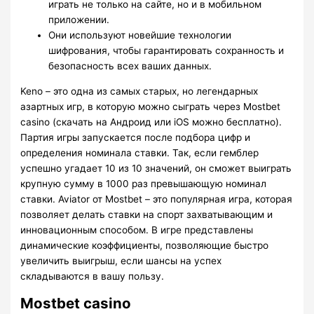
играть не только на сайте, но и в мобильном
приложении.
Они используют новейшие технологии
шифрования, чтобы гарантировать сохранность и
безопасность всех ваших данных.
Keno – это одна из самых старых, но легендарных
азартных игр, в которую можно сыграть через Mostbet
casino (скачать на Андроид или iOS можно бесплатно).
Партия игры запускается после подбора цифр и
определения номинала ставки. Так, если гемблер
успешно угадает 10 из 10 значений, он сможет выиграть
крупную сумму в 1000 раз превышающую номинал
ставки. Aviator от Mostbet – это популярная игра, которая
позволяет делать ставки на спорт захватывающим и
инновационным способом. В игре представлены
динамические коэффициенты, позволяющие быстро
увеличить выигрыш, если шансы на успех
складываются в вашу пользу.
Mostbet casino