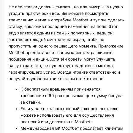
Не все ставки должны сыграть, но для выигрыша нужно
угадать практически все. Вы можете посмотреть
трансляцию матча в спортбуке Mostbet и тут же сделать
ставку, заключив последние изменения на поле. Этот
вид является одним из самых популярных, ведь он
заставляет людей смотреть на экран, чтобы не
пропустить ни одного решающего момента. Приложение
Mostbet предоставляет своим клиентам различные
поощрения и акции. Хотя эти советы могут улучшить
вашу стратегию, не существует надежного метода,
гарантирующего успех. Всегда играйте ответственно и
получайте удовольствие от игры ответственно.
К бесплатным вращениям применяется
требование в 60 раз превышающее сумму бонуса
за ставки.
Если у вас есть электронный кошелек, вы также
можете использовать его для осуществления
платежей или депозитов в Mostbet.
Международная БК Мостбет предлагает клиентам