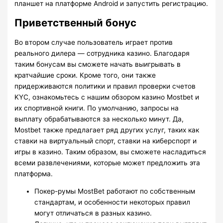
планшет на платформе Android и запустить регистрацию.
Приветственный бонус
Во втором случае пользователь играет против
реального дилера — сотрудника казино. Благодаря
таким бонусам вы сможете начать выигрывать в
кратчайшие сроки. Кроме того, они также
придерживаются политики и правил проверки счетов
KYC, ознакомьтесь с нашим обзором казино Mostbet и
их спортивной книги. По умолчанию, запросы на
выплату обрабатываются за несколько минут. Да,
Mostbet также предлагает ряд других услуг, таких как
ставки на виртуальный спорт, ставки на киберспорт и
игры в казино. Таким образом, вы сможете насладиться
всеми развлечениями, которые может предложить эта
платформа.
Покер-румы MostBet работают по собственным
стандартам, и особенности некоторых правил
могут отличаться в разных казино.