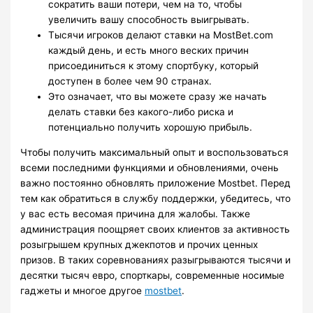
сократить ваши потери, чем на то, чтобы
увеличить вашу способность выигрывать.
Тысячи игроков делают ставки на MostBet.com
каждый день, и есть много веских причин
присоединиться к этому спортбуку, который
доступен в более чем 90 странах.
Это означает, что вы можете сразу же начать
делать ставки без какого-либо риска и
потенциально получить хорошую прибыль.
Чтобы получить максимальный опыт и воспользоваться
всеми последними функциями и обновлениями, очень
важно постоянно обновлять приложение Mostbet. Перед
тем как обратиться в службу поддержки, убедитесь, что
у вас есть весомая причина для жалобы. Также
администрация поощряет своих клиентов за активность
розыгрышем крупных джекпотов и прочих ценных
призов. В таких соревнованиях разыгрываются тысячи и
десятки тысяч евро, спорткары, современные носимые
гаджеты и многое другое
mostbet
.