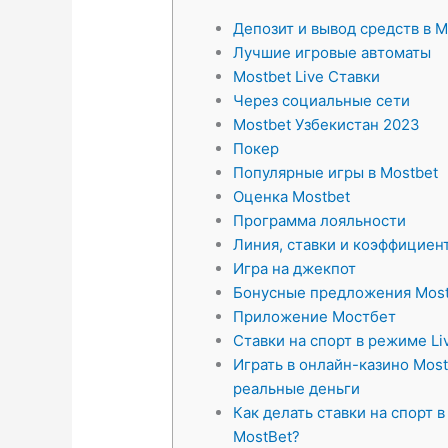
Депозит и вывод средств в M
Лучшие игровые автоматы
Mostbet Live Ставки
Через социальные сети
Mostbet Узбекистан 2023
Покер
Популярные игры в Mostbet
Оценка Mostbet
Программа лояльности
Линия, ставки и коэффициен
Игра на джекпот
Бонусные предложения Most
Приложение Мостбет
Ставки на спорт в режиме Li
Играть в онлайн-казино Most
реальные деньги
Как делать ставки на спорт в
MostBet?