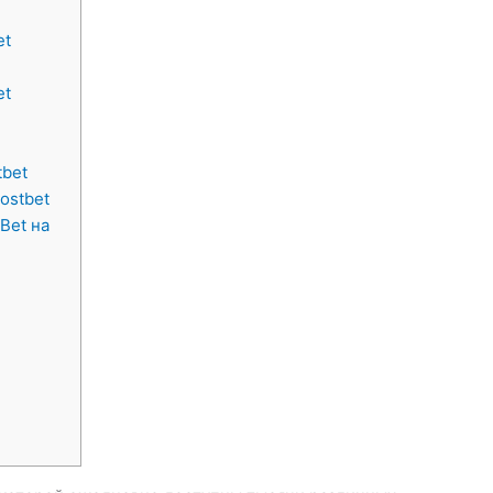
et
et
bet
ostbet
Bet на