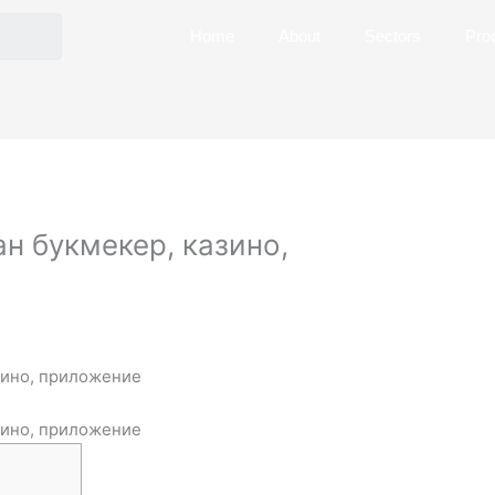
Home
About
Sectors
Pro
н букмекер, казино,
зино, приложение
зино, приложение