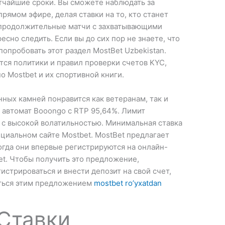
тчайшие сроки. Вы сможете наблюдать за
рямом эфире, делая ставки на то, кто станет
 продолжительные матчи с захватывающими
сно следить. Если вы до сих пор не знаете, что
попробовать этот раздел MostBet Uzbekistan.
ся политики и правил проверки счетов KYC,
о Mostbet и их спортивной книги.
ных камней понравится как ветеранам, так и
 автомат Booongo с RTP 95,64%. Лимит
 с высокой волатильностью. Минимальная ставка
циальном сайте Mostbet. MostBet предлагает
огда они впервые регистрируются на онлайн-
et. Чтобы получить это предложение,
стрироваться и внести депозит на свой счет,
аться этим предложением
mostbet ro’yxatdan
 Ставки