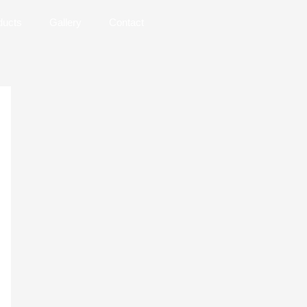
ducts
Gallery
Contact