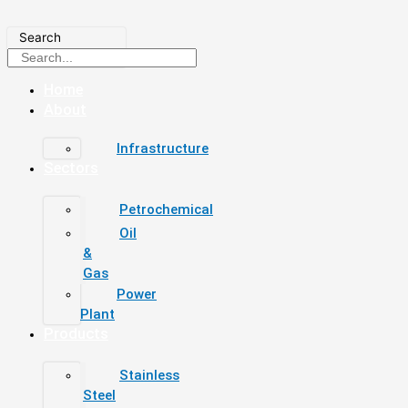
Skip
to
Search
content
Home
About
Infrastructure
Sectors
Petrochemical
Oil
&
Gas
Power
Plant
Products
Stainless
Steel