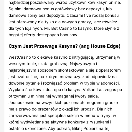
najbardziej poszukiwany wśród użytkowników kasyn online.
Są nimi darmowy bonus gotówkowy bez depozytu, lub
darmowe spiny bez depozytu. Czasami five rodzaj bonusu
jest oferowany nie tylko dla nowych graczy, lecz również
dla tych lojalnych. Mr. Bet Casino to kasyno, które słynie z
bogatej oferty dostępnych bonusów.
Czym Jest Przewaga Kasyna? (ang House Edge)
WestCasino to ciekawe kasyno z intrygującą, utrzymaną w
wesołym tonie, szata graficzną. Najszybszym i
najłatwiejszym sposobem skontaktowania się z operatorem
jest czat online, na którym można uzyskać odpowiedź na
dowolne pytanie i rozwiązać problem w trybie wiadomości.
Wypłata środków z dostępu do kasyna Vulkan Las vegas po
otrzymaniu minimalnej wymaganej kwoty salda.
Jednocześnie na wszystkich poziomach programu gracze
mają prawo do prezentów z okazji ich urodzin. Dla nich
zarezerwowana jest specjalna sekcja w menu witryny, w
której wyświetlane są aktywne konkursy z rysunkami i
ostatnio ukończone. Aby pobrać, kliknij Pobierz na tej