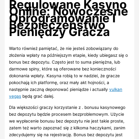
Regulowane Kasyno
Online: Nowoczesne
Oprogramowanie I
Bezpieczeństwo
Pieniędzy Gracza
Warto również pamiętać, że nie jesteś zobowiązany do
złożenia wpłaty na późniejszym etapie, kiedy ubiegasz się o
bonus bez depozytu. Często jest to suma pieniężna, lub
darmowe spiny, które są oferowane bez konieczności
dokonania wpłaty. Kasyna robią to w nadziei, że gracze
pokochają ich platformę, oraz mały akt hojności, a
następnie zaczną deponować pieniądze i actually
vulkan
vegas
będą grać dalej.
Dla większości graczy korzystanie z . bonusu kasynowego
bez depozytu będzie procesem bezproblemowym. Użycie
we wypłacenie bonusu bez depozytu nie jest takie proste,
zatem też warto zapoznać się z kilkoma haczykami, zanim
zdecydujemy się na rejestrację. Bonus bez depozytu jest