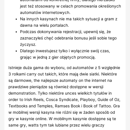
jest też stosowany w celach promowania określonych
automatów internetowych.
Na innych kasynach nie ma takich sytuacji a gram z
dawna na wielu portalach.
Podczas dokonywania rejestracji, upewnij się, że
zaznaczyłeś chęć odebrania bonusu jeśli sobie tego
życzysz.
Dlatego inwestujesz tylko i wyłącznie swój czas,
grając w jedną z gier objętych promocją.
Istnieje duża gama do wyboru, od automatów z 5 względnie
3 rolkami carry out takich, które mają dwie siatki. Niektóre
są darmowe, the najlepsze automaty on the internet na
prawdziwe pieniądze są również dostępne w wersji
demonstration. Tylko niektóre unces wielkich tytułów in
order to Irish Reels, Cosca Syndicate, Playboy, Guide of Oz,
Textbooks and Temples, Ramses Book i Book of Tattoo. Gra
w mobilnej wersji kasyna nie różni się w żaden sposób od
gry w kasynie online. W mobilnym kasynie dostępne są te
same gry, watts tym tak lubiane przez wielu graczy