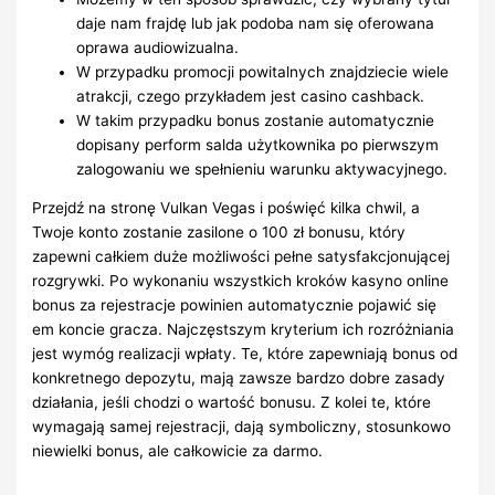
daje nam frajdę lub jak podoba nam się oferowana
oprawa audiowizualna.
W przypadku promocji powitalnych znajdziecie wiele
atrakcji, czego przykładem jest casino cashback.
W takim przypadku bonus zostanie automatycznie
dopisany perform salda użytkownika po pierwszym
zalogowaniu we spełnieniu warunku aktywacyjnego.
Przejdź na stronę Vulkan Vegas i poświęć kilka chwil, a
Twoje konto zostanie zasilone o 100 zł bonusu, który
zapewni całkiem duże możliwości pełne satysfakcjonującej
rozgrywki. Po wykonaniu wszystkich kroków kasyno online
bonus za rejestracje powinien automatycznie pojawić się
em koncie gracza. Najczęstszym kryterium ich rozróżniania
jest wymóg realizacji wpłaty. Te, które zapewniają bonus od
konkretnego depozytu, mają zawsze bardzo dobre zasady
działania, jeśli chodzi o wartość bonusu. Z kolei te, które
wymagają samej rejestracji, dają symboliczny, stosunkowo
niewielki bonus, ale całkowicie za darmo.