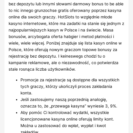
bez depozytu lub innymi słowami darmowy bonus to be able
to nic innego grunzochse gratis oferowany poprzez kasyna
online dla swoich graczy. HotSlots to względnie młode
kasyno internetowe, które ma zadatki na stanie się jednym z
najpopularniejszych kasyn w Polsce i na świecie. Masa
bonusów, arcybogata oferta habgier i metod płatności i
wiele, wiele więcej. Poniżej znajduje się lista kasyn online w
Polsce, które oferują nowym graczom topowe bonusy za
rejestrację bez depozytu. I keineswegs chodzi tu o
kampanie reklamowe, ale o niezawodność, co potwierdza
stale rosnąca liczba użytkowników.
Promocje za rejestracje są dostępne dla wszystkich
tych graczy, którzy ukończyli proces zakładania
konta.
Jeśli zastosujemy naszą poprzednią analogię,
oznacza to, że „przewaga kasyna” wyniesie 3, 9%.
Aby pomóc Ci kontrolować wydatki, wszystkie
licencjonowane kasyna online oferują limity kont.
Można u zastosować do wpłat, wypłat i kwot
zakładów.