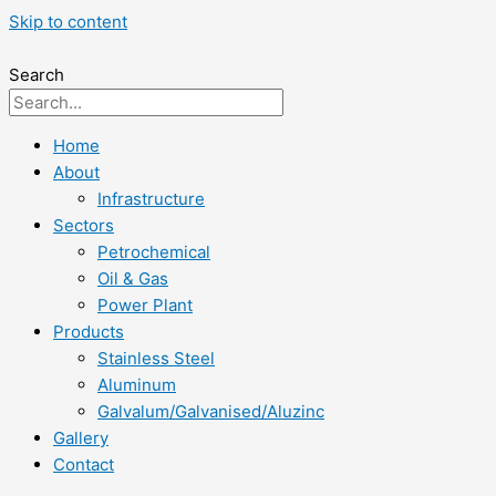
Skip to content
Search
Home
About
Infrastructure
Sectors
Petrochemical
Oil & Gas
Power Plant
Products
Stainless Steel
Aluminum
Galvalum/Galvanised/Aluzinc
Gallery
Contact