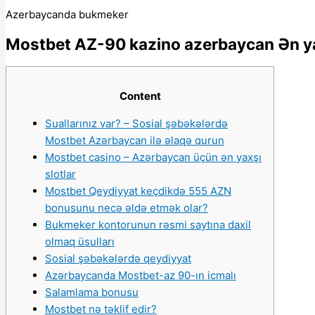
Azerbaycanda bukmeker
Mostbet AZ-90 kazino azerbaycan Ən ya
Content
Suallarınız var? – Sosial şəbəkələrdə
Mostbet Azərbaycan ilə əlaqə qurun
Mostbet casino – Azərbaycan üçün ən yaxşı
slotlar
Mostbet Qeydiyyat keçdikdə 555 AZN
bonusunu necə əldə etmək olar?
Bukmeker kontorunun rəsmi saytına daxil
olmaq üsulları
Sosial şəbəkələrdə qeydiyyat
Azərbaycanda Mostbet-az 90-ın icmalı
Salamlama bonusu
Mostbet nə təklif edir?