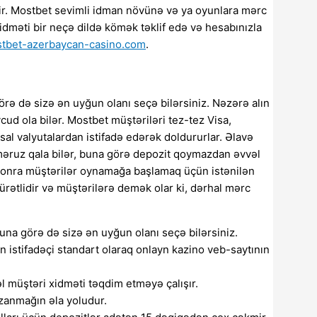
ir. Mostbet sevimli idman növünə və ya oyunlara mərc
idməti bir neçə dildə kömək təklif edə və hesabınızla
stbet-azerbaycan-casino.com
.
örə də sizə ən uyğun olanı seçə bilərsiniz. Nəzərə alın
cud ola bilər. Mostbet müştəriləri tez-tez Visa,
sal valyutalardan istifadə edərək doldururlar. Əlavə
məruz qala bilər, buna görə depozit qoymazdan əvvəl
 sonra müştərilər oynamağa başlamaq üçün istənilən
sürətlidir və müştərilərə demək olar ki, dərhal mərc
una görə də sizə ən uyğun olanı seçə bilərsiniz.
n istifadəçi standart olaraq onlayn kazino veb-saytının
müştəri xidməti təqdim etməyə çalışır.
zanmağın əla yoludur.