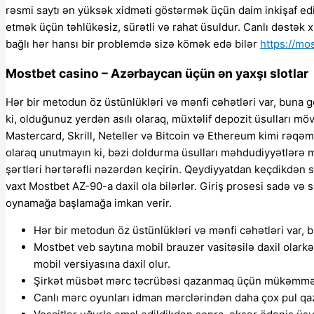
rəsmi saytı ən yüksək xidməti göstərmək üçün daim inkişaf ed
etmək üçün təhlükəsiz, sürətli və rahat üsuldur. Canlı dəstək x
bağlı hər hansı bir problemdə sizə kömək edə bilər
https://mo
Mostbet casino – Azərbaycan üçün ən yaxşı slotlar
Hər bir metodun öz üstünlükləri və mənfi cəhətləri var, buna g
ki, olduğunuz yerdən asılı olaraq, müxtəlif depozit üsulları möv
Mastercard, Skrill, Neteller və Bitcoin və Ethereum kimi rəqəm
olaraq unutmayın ki, bəzi doldurma üsulları məhdudiyyətlərə 
şərtləri hərtərəfli nəzərdən keçirin. Qeydiyyatdan keçdikdən
vaxt Mostbet AZ-90-a daxil ola bilərlər. Giriş prosesi sadə və 
oynamağa başlamağa imkan verir.
Hər bir metodun öz üstünlükləri və mənfi cəhətləri var, b
Mostbet veb saytına mobil brauzer vasitəsilə daxil olarkə
mobil versiyasına daxil olur.
Şirkət müsbət mərc təcrübəsi qazanmaq üçün mükəmməl 
Canlı mərc oyunları idman mərclərindən daha çox pul qa