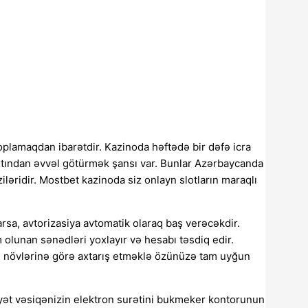
plamaqdan ibarətdir. Kazinoda həftədə bir dəfə icra
xtından əvvəl götürmək şansı var. Bunlar Azərbaycanda
ridir. Mostbet kazinoda siz onlayn slotların maraqlı
arsa, avtorizasiya avtomatik olaraq baş verəcəkdir.
olunan sənədləri yoxlayır və hesabı təsdiq edir.
və növlərinə görə axtarış etməklə özünüzə tam uyğun
yyət vəsiqənizin elektron surətini bukmeker kontorunun