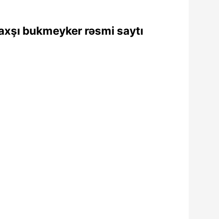
xşı bukmeyker rəsmi saytı