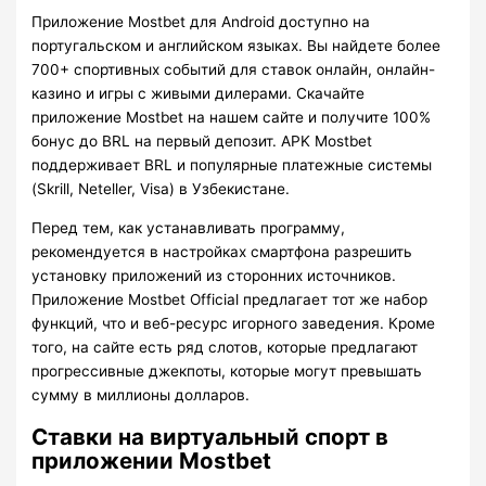
Приложение Mostbet для Android доступно на
португальском и английском языках. Вы найдете более
700+ спортивных событий для ставок онлайн, онлайн-
казино и игры с живыми дилерами. Скачайте
приложение Mostbet на нашем сайте и получите 100%
бонус до BRL на первый депозит. APK Mostbet
поддерживает BRL и популярные платежные системы
(Skrill, Neteller, Visa) в Узбекистане.
Перед тем, как устанавливать программу,
рекомендуется в настройках смартфона разрешить
установку приложений из сторонних источников.
Приложение Mostbet Official предлагает тот же набор
функций, что и веб-ресурс игорного заведения. Кроме
того, на сайте есть ряд слотов, которые предлагают
прогрессивные джекпоты, которые могут превышать
сумму в миллионы долларов.
Ставки на виртуальный спорт в
приложении Mostbet