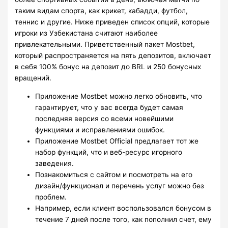
таким видам спорта, как крикет, кабадди, футбол,
теннис и другие. Ниже приведен список опций, которые
игроки из Узбекистана считают наиболее
привлекательными. Приветственный пакет Mostbet,
который распространяется на пять депозитов, включает
в себя 100% бонус на депозит до BRL и 250 бонусных
вращений.
Приложение Mostbet можно легко обновить, что
гарантирует, что у вас всегда будет самая
последняя версия со всеми новейшими
функциями и исправлениями ошибок.
Приложение Mostbet Official предлагает тот же
набор функций, что и веб-ресурс игорного
заведения.
Познакомиться с сайтом и посмотреть на его
дизайн/функционал и перечень услуг можно без
проблем.
Например, если клиент воспользовался бонусом в
течение 7 дней после того, как пополнил счет, ему