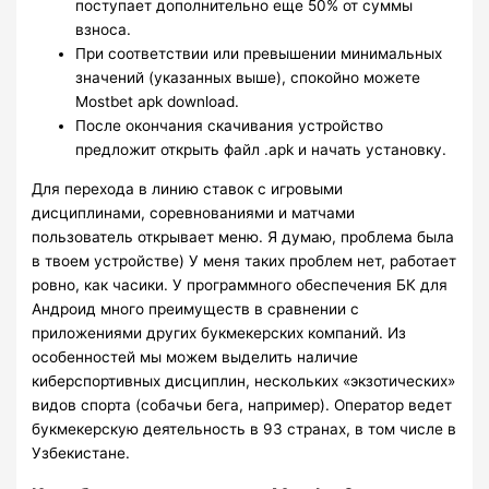
поступает дополнительно еще 50% от суммы
взноса.
При соответствии или превышении минимальных
значений (указанных выше), спокойно можете
Mostbet apk download.
После окончания скачивания устройство
предложит открыть файл .apk и начать установку.
Для перехода в линию ставок с игровыми
дисциплинами, соревнованиями и матчами
пользователь открывает меню. Я думаю, проблема была
в твоем устройстве) У меня таких проблем нет, работает
ровно, как часики. У программного обеспечения БК для
Андроид много преимуществ в сравнении с
приложениями других букмекерских компаний. Из
особенностей мы можем выделить наличие
киберспортивных дисциплин, нескольких «экзотических»
видов спорта (собачьи бега, например). Оператор ведет
букмекерскую деятельность в 93 странах, в том числе в
Узбекистане.