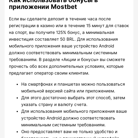
приложении Mostbet
Если вы сделаете депозит в течение часа после
регистрации в казино или в течение 15 минут для ставок
на спорт, вы получите 125% бонус, а минимальная
инвестиция составляет 50 BRL. Для использования
мобильного приложения ваше устройство Android
должно соответствовать минимальным системным
требованиям. В разделе «Акции и бонусы» вы сможете
прочесть обо всех дополнительных условиях, которые
предлагает оператор своим клиентам.
На смартфонах и планшетах можно пользоваться
мобильной версией сайта или приложением.
Для этого достаточно выбрать этот способ, затем
указать страну и валюту счета.
Для использования мобильного приложения ваше
устройство Android должно соответствовать
минимальным системным требованиям.
Оно предоставляет вам не только удобство и