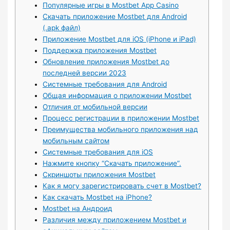
Популярные игры в Mostbet App Casino
Скачать приложение Mostbet для Android
(.apk файл)
Приложение Mostbet для iOS (iPhone и iPad)
Поддержка приложения Mostbet
Обновление приложения Mostbet до
последней версии 2023
Системные требования для Android
Общая информация о приложении Mostbet
Отличия от мобильной версии
Процесс регистрации в приложении Mostbet
Преимущества мобильного приложения над
мобильным сайтом
Системные требования для iOS
Нажмите кнопку “Скачать приложение”.
Скриншоты приложения Mostbet
Как я могу зарегистрировать счет в Mostbet?
Как скачать Mostbet на iPhone?
Mostbet на Андроид
Различия между приложением Mostbet и