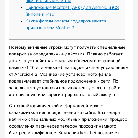
официальным сайтом
Приложение Mostbet (APK) для Android и iOS
(iPhone и iPad)
Какие формы оплаты поддерживаются
приложением Mostbet?
Поэтому активные игроки могут получать специальные
подарки за определенные действия. Плавно работает
даже на устройствах с малым объемом оперативной
памяти (1 Гб или меньше), на гаджетах под управлением
от Android 4.2. Скачивание установочного файла
подразумевает стабильное подключение к сети. По
завершению установки пользователь должен пройти
авторизацию или зарегистрировать новый аккаунт.
С краткой юридической информацией можно
ознакомиться непосредственно на сайте. Благодаря
наличию специальных мобильных приложений, процесс
оформления пари через телефон проходит намного
быстрее и комфортнее. Компания Mostbet позволяет