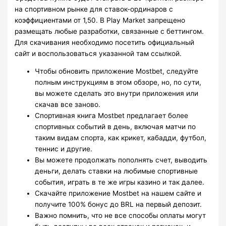
на спортивном рынке для ставок-ординаров с
коэффициентами от 1,50. В Play Market запрещено
размещать любые разработки, связанные с беттингом.
Для скачивания необходимо посетить официальный
сайт и воспользоваться указанной там ссылкой.
Чтобы обновить приложение Mostbet, следуйте
полным инструкциям в этом обзоре, но, по сути,
вы можете сделать это внутри приложения или
скачав все заново.
Спортивная книга Mostbet предлагает более
спортивных событий в день, включая матчи по
таким видам спорта, как крикет, кабадди, футбол,
теннис и другие.
Вы можете продолжать пополнять счет, выводить
деньги, делать ставки на любимые спортивные
события, играть в те же игры казино и так далее.
Скачайте приложение Mostbet на нашем сайте и
получите 100% бонус до BRL на первый депозит.
Важно помнить, что не все способы оплаты могут