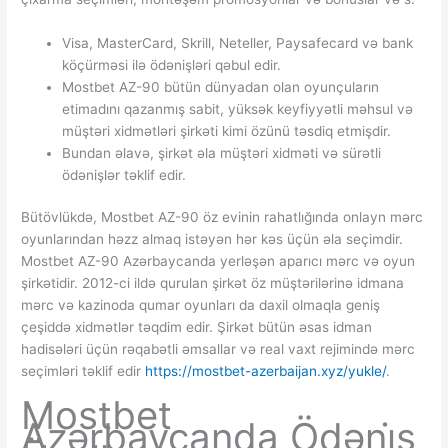
Visa, MasterCard, Skrill, Neteller, Paysafecard və bank
köçürməsi ilə ödənişləri qəbul edir.
Mostbet AZ-90 bütün dünyadan olan oyunçuların
etimadını qazanmış sabit, yüksək keyfiyyətli məhsul və
müştəri xidmətləri şirkəti kimi özünü təsdiq etmişdir.
Bundan əlavə, şirkət əla müştəri xidməti və sürətli
ödənişlər təklif edir.
Bütövlükdə, Mostbet AZ-90 öz evinin rahatlığında onlayn mərc
oyunlarından həzz almaq istəyən hər kəs üçün əla seçimdir.
Mostbet AZ-90 Azərbaycanda yerləşən aparıcı mərc və oyun
şirkətidir. 2012-ci ildə qurulan şirkət öz müştərilərinə idmana
mərc və kazinoda qumar oyunları da daxil olmaqla geniş
çeşiddə xidmətlər təqdim edir. Şirkət bütün əsas idman
hadisələri üçün rəqabətli əmsallar və real vaxt rejimində mərc
seçimləri təklif edir
https://mostbet-azerbaijan.xyz/yukle/
.
Mostbet
Azərbaycanda Ödəni̇ş