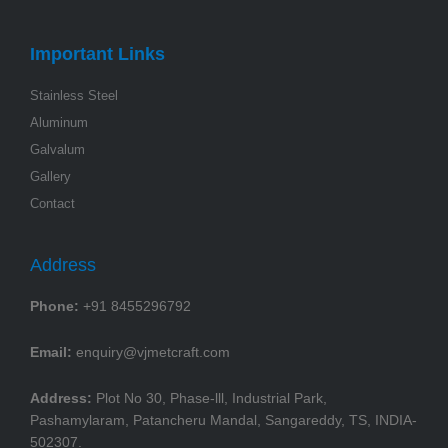
Important Links
Stainless Steel
Aluminum
Galvalum
Gallery
Contact
Address
Phone:
+91 8455296792
Email:
enquiry@vjmetcraft.com
Address:
Plot No 30, Phase-lll, Industrial Park,
Pashamylaram, Patancheru Mandal, Sangareddy, TS, INDIA-
502307.