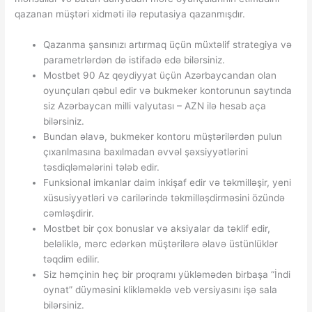
qazanan müştəri xidməti ilə reputasiya qazanmışdır.
Qazanma şansınızı artırmaq üçün müxtəlif strategiya və
parametrlərdən də istifadə edə bilərsiniz.
Mostbet 90 Az qeydiyyat üçün Azərbaycandan olan
oyunçuları qəbul edir və bukmeker kontorunun saytında
siz Azərbaycan milli valyutası – AZN ilə hesab aça
bilərsiniz.
Bundan əlavə, bukmeker kontoru müştərilərdən pulun
çıxarılmasına baxılmadan əvvəl şəxsiyyətlərini
təsdiqləmələrini tələb edir.
Funksional imkanlar daim inkişaf edir və təkmilləşir, yeni
xüsusiyyətləri və carilərində təkmilləşdirməsini özündə
cəmləşdirir.
Mostbet bir çox bonuslar və aksiyalar da təklif edir,
beləliklə, mərc edərkən müştərilərə əlavə üstünlüklər
təqdim edilir.
Siz həmçinin heç bir proqramı yükləmədən birbaşa “İndi
oynat” düyməsini klikləməklə veb versiyasını işə sala
bilərsiniz.