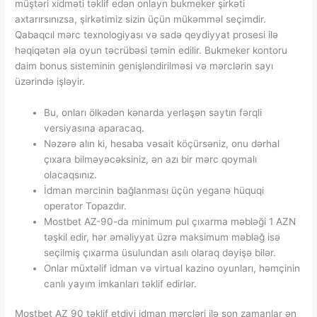
müştəri xidməti təklif edən onlayn bukmeker şirkəti
axtarırsınızsa, şirkətimiz sizin üçün mükəmməl seçimdir.
Qabaqcıl mərc texnologiyası və sadə qeydiyyat prosesi ilə
həqiqətən əla oyun təcrübəsi təmin edilir. Bukmeker kontoru
daim bonus sisteminin genişləndirilməsi və mərclərin sayı
üzərində işləyir.
Bu, onları ölkədən kənarda yerləşən saytın fərqli
versiyasına aparacaq.
Nəzərə alın ki, hesaba vəsait köçürsəniz, onu dərhal
çıxara bilməyəcəksiniz, ən azı bir mərc qoymalı
olacaqsınız.
İdman mərcinin bağlanması üçün yeganə hüquqi
operator Topazdır.
Mostbet AZ-90-da minimum pul çıxarma məbləği 1 AZN
təşkil edir, hər əməliyyat üzrə maksimum məbləğ isə
seçilmiş çıxarma üsulundan asılı olaraq dəyişə bilər.
Onlar müxtəlif idman və virtual kazino oyunları, həmçinin
canlı yayım imkanları təklif edirlər.
Mostbet AZ 90 təklif etdiyi idman mərcləri ilə son zamanlar ən