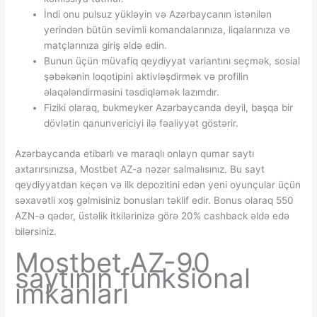
İndi onu pulsuz yükləyin və Azərbaycanın istənilən
yerindən bütün sevimli komandalarınıza, liqalarınıza və
matçlarınıza giriş əldə edin.
Bunun üçün müvafiq qeydiyyat variantını seçmək, sosial
şəbəkənin loqotipini aktivləşdirmək və profilin
əlaqələndirməsini təsdiqləmək lazımdır.
Fiziki olaraq, bukmeyker Azərbaycanda deyil, başqa bir
dövlətin qanunvericiyi ilə fəaliyyət göstərir.
Azərbaycanda etibarlı və maraqlı onlayn qumar saytı
axtarırsınızsa, Mostbet AZ-a nəzər salmalısınız. Bu sayt
qeydiyyatdan keçən və ilk depozitini edən yeni oyunçular üçün
səxavətli xoş gəlmisiniz bonusları təklif edir. Bonus olaraq 550
AZN-ə qədər, üstəlik itkilərinizə görə 20% cashback əldə edə
bilərsiniz.
Mostbet AZ-90
saytının funksional
imkanları