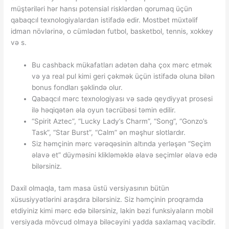
müştəriləri hər hansı potensial risklərdən qorumaq üçün
qabaqcıl texnologiyalardan istifadə edir. Mostbet müxtəlif
idman növlərinə, o cümlədən futbol, ​​basketbol, ​​tennis, xokkey
və s.
Bu cashback mükafatları adətən daha çox mərc etmək
və ya real pul kimi geri çəkmək üçün istifadə oluna bilən
bonus fondları şəklində olur.
Qabaqcıl mərc texnologiyası və sadə qeydiyyat prosesi
ilə həqiqətən əla oyun təcrübəsi təmin edilir.
“Spirit Aztec”, “Lucky Lady’s Charm”, “Song”, “Gonzo’s
Task”, “Star Burst”, “Calm” ən məşhur slotlardır.
Siz həmçinin mərc vərəqəsinin altında yerləşən “Seçim
əlavə et” düyməsini klikləməklə əlavə seçimlər əlavə edə
bilərsiniz.
Daxil olmaqla, tam masa üstü versiyasının bütün
xüsusiyyətlərini araşdıra bilərsiniz. Siz həmçinin proqramda
etdiyiniz kimi mərc edə bilərsiniz, lakin bəzi funksiyaların mobil
versiyada mövcud olmaya biləcəyini yadda saxlamaq vacibdir.