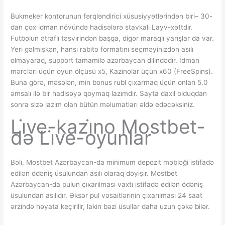
Bukmeker kontorunun fərqləndirici xüsusiyyətlərindən biri– 30-
dan çox idman növündə hadisələrə stavkalı Layv-xəttdir.
Futbolun ətraflı təsvirindən başqa, digər maraqlı yarışlar da var.
Yeri gəlmişkən, hansı rabitə formatını seçməyinizdən asılı
olmayaraq, support tamamilə azərbaycan dilindədir. İdman
mərcləri üçün oyun ölçüsü x5, Kazinolar üçün x60 (FreeSpins).
Buna görə, məsələn, min bonus rubl çıxarmaq üçün onları 5.0
əmsalı ilə bir hadisəyə qoymaq lazımdır. Sayta daxil olduqdan
sonra sizə lazım olan bütün məlumatları əldə edəcəksiniz.
Li̇ve-kazi̇no Mostbet-
də Li̇ve-oyunlar
Bəli, Mostbet Azərbaycan-da minimum depozit məbləği istifadə
edilən ödəniş üsulundan asılı olaraq dəyişir. Mostbet
Azərbaycan-da pulun çıxarılması vaxtı istifadə edilən ödəniş
üsulundan asılıdır. Əksər pul vəsaitlərinin çıxarılması 24 saat
ərzində həyata keçirilir, lakin bəzi üsullar daha uzun çəkə bilər.