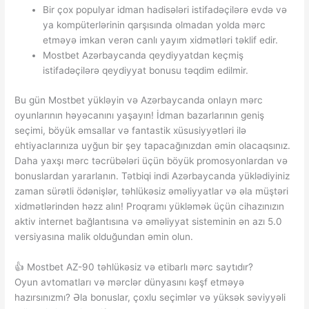
Bir çox populyar idman hadisələri istifadəçilərə evdə və
ya kompüterlərinin qarşısında olmadan yolda mərc
etməyə imkan verən canlı yayım xidmətləri təklif edir.
Mostbet Azərbaycanda qeydiyyatdan keçmiş
istifadəçilərə qeydiyyat bonusu təqdim edilmir.
Bu gün Mostbet yükləyin və Azərbaycanda onlayn mərc
oyunlarının həyəcanını yaşayın! İdman bazarlarının geniş
seçimi, böyük əmsallar və fantastik xüsusiyyətləri ilə
ehtiyaclarınıza uyğun bir şey tapacağınızdan əmin olacaqsınız.
Daha yaxşı mərc təcrübələri üçün böyük promosyonlardan və
bonuslardan yararlanın. Tətbiqi indi Azərbaycanda yüklədiyiniz
zaman sürətli ödənişlər, təhlükəsiz əməliyyatlar və əla müştəri
xidmətlərindən həzz alın! Proqramı yükləmək üçün cihazınızın
aktiv internet bağlantısına və əməliyyat sisteminin ən azı 5.0
versiyasına malik olduğundan əmin olun.
👍 Mostbet AZ-90 təhlükəsiz və etibarlı mərc saytıdır?
Oyun avtomatları və mərclər dünyasını kəşf etməyə
hazırsınızmı? Əla bonuslar, çoxlu seçimlər və yüksək səviyyəli