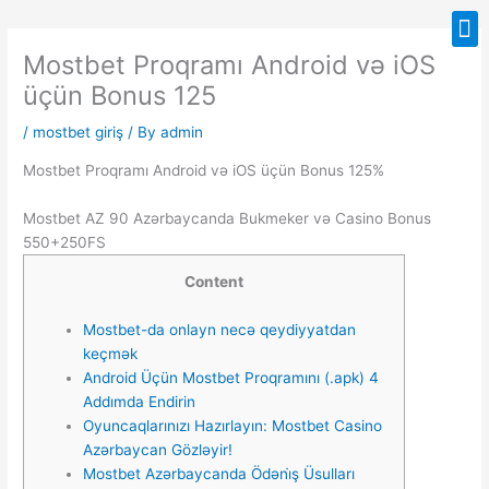
Skip
M
to
Mostbet Proqramı Android və iOS
content
üçün Bonus 125
/
mostbet giriş
/ By
admin
Mostbet Proqramı Android və iOS üçün Bonus 125%
Mostbet AZ 90 Azərbaycanda Bukmeker və Casino Bonus
550+250FS
Content
Mostbet-da onlayn necə qeydiyyatdan
keçmək
Android Üçün Mostbet Proqramını (.apk) 4
Addımda Endirin
Oyuncaqlarınızı Hazırlayın: Mostbet Casino
Azərbaycan Gözləyir!
Mostbet Azərbaycanda Ödəni̇ş Üsulları