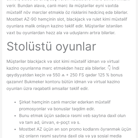
verir. Bundan əlavə, canlı mərc ilə müştərilər eyni vaxtda
müxtəlif növ mərclər etməklə öz risklərini hedcinq edə bilərlər.
Mostbet AZ-90 həmçinin slot, blackjack və rulet kimi müxtəlif
oyunlara malik onlayn kazino təklif edir. Müştərilər istənilən
vaxt bu oyunlardan həzz ala və uduşlarını artıra bilərlər.
Stolüstü oyunlar
Müştərilər blackjack və slot kimi müxtəlif idman və virtual
kazino oyunlarına mərc etməkdən həzz ala bilərlər. 👇 İndi
qeydiyyatdan keçin və 550 ₼ + 250 FS qədər 125 % bonus
qazanın! Bukmeker kontoru bütün idman və virtual kazino
oyunları üzrə rəqabətli əmsallar təklif edir.
Şirkət həmçinin canlı mərclər edərkən müxtəlif
promosyonlar və bonuslar təqdim edir.
Bunu etmək üçün sadəcə rəsmi veb saytına daxil olun
və tam ad, ünvan, e-poçt və s.
Mostbet AZ üçün ən son promo kodlarını öyrənmək üçün
siz onların rəsmi saytına daxil ola və ya sosial media