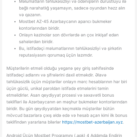
Məlumatların təhlükəsizliyi və ödənişlərin dürüstlüyü ilə
bağlı narahatlığ yaşamayın, sadəcə oyundan həzz alın
və qazanın.
Mostbet AZ-45 Azərbaycanın aparıcı bukmeker
kontorlarından biridir.
Onlayn kazinolar son dövrlərdə ən çox inkişaf edən
sahələrdən biridir.
Bu, istifadəçi məlumatlarının təhlükəsizliyi və şirkətin
reputasiyasını qorumaq üçün lazımdır.
Müştərilərin etməli olduğu yeganə şey giriş səhifəsində
istifadəçi adlarını və şifrələrini daxil etməkdir. Əlavə
təhlükəsizlik üçün müştərilər onlayn mərc hesablarının hər biri
üçün güclü, unikal paroldan istifadə etmələrini təmin
etməlidirlər. Asan qeydiyyat prosesi və səxavətli bonus
təklifləri ilə Azərbaycanın ən məşhur bukmeker kontorlarından
biridir. Bu gün qeydiyyatdan keçməklə müştərilər bütün
mövcud bazarlara çıxış əldə edə və hesab açan kimi ilk bonus
təklifindən yararlana bilərlər
https://mostbet-azerbaijan.xyz
.
Android Üçün Mostbet Proqramını (.apk) 4 Addımda Endirin