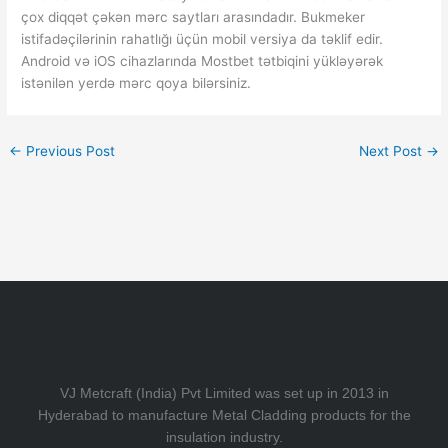
çox diqqət çəkən mərc saytları arasındadır. Bukmeker
istifadəçilərinin rahatlığı üçün mobil versiya da təklif edir.
Android və iOS cihazlarında Mostbet tətbiqini yükləyərək
istənilən yerdə mərc qoya bilərsiniz.
←
Previous Post
Next Post
→
VJ Metcraft (India) Pvt Limited was set up in 2013 in
Hyderabad to manufacture Metal Cladding products for the
insulation industry.