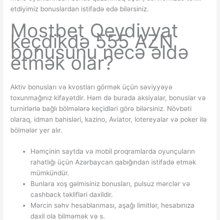
etdiyimiz bonuslardan istifadə edə bilərsiniz.
Mostbet Qeydiyyat
keçdikdə 555 AZN
bonusunu necə əldə
etmək olar?
Aktiv bonusları və kvostları görmək üçün səviyyəyə
toxunmağınız kifayətdir. Həm də burada aksiyalar, bonuslar və
turnirlərlə bağlı bölmələrə keçidləri görə bilərsiniz. Növbəti
olaraq, idman bahisləri, kazino, Aviator, lotereyalar və poker ilə
bölmələr yer alır.
Həmçinin saytda və mobil proqramlarda oyunçuların
rahatlığı üçün Azərbaycan qabığından istifadə etmək
mümkündür.
Bunlara xoş gəlmisiniz bonusları, pulsuz mərclər və
cashback təklifləri daxildir.
Mərcin səhv hesablanması, aşağı limitlər, hesabınıza
daxil ola bilməmək və s.