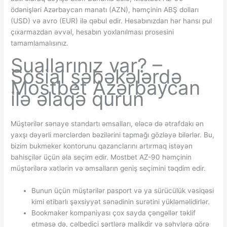
ödənişləri Azərbaycan manatı (AZN), həmçinin ABŞ dolları
(USD) və avro (EUR) ilə qəbul edir. Hesabınızdan hər hansı pul
çıxarmazdan əvvəl, hesabın yoxlanılması prosesini
tamamlamalısınız.
Suallarınız var? –
Sosial şəbəkələrdə
Mostbet Azərbaycan
ilə əlaqə qurun
Müştərilər sənaye standartı əmsalları, eləcə də ətrafdakı ən
yaxşı dəyərli mərclərdən bəzilərini tapmağı gözləyə bilərlər. Bu,
bizim bukmeker kontorunu qazanclarını artırmaq istəyən
bahisçilər üçün əla seçim edir. Mostbet AZ-90 həmçinin
müştərilərə xətlərin və əmsalların geniş seçimini təqdim edir.
Bunun üçün müştərilər pasport və ya sürücülük vəsiqəsi
kimi etibarlı şəxsiyyət sənədinin surətini yükləməlidirlər.
Bookmaker kompaniyası çox sayda çəngəllər təklif
etməsə də, cəlbedici şərtlərə malikdir və səhvlərə görə