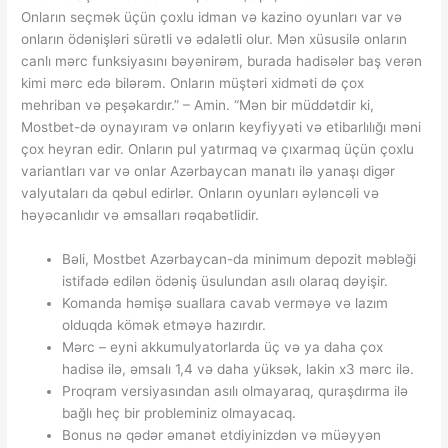
Onların seçmək üçün çoxlu idman və kazino oyunları var və
onların ödənişləri sürətli və ədalətli olur. Mən xüsusilə onların
canlı mərc funksiyasını bəyənirəm, burada hadisələr baş verən
kimi mərc edə bilərəm. Onların müştəri xidməti də çox
mehriban və peşəkardır.” – Amin. “Mən bir müddətdir ki,
Mostbet-də oynayıram və onların keyfiyyəti və etibarlılığı məni
çox heyran edir. Onların pul yatırmaq və çıxarmaq üçün çoxlu
variantları var və onlar Azərbaycan manatı ilə yanaşı digər
valyutaları da qəbul edirlər. Onların oyunları əyləncəli və
həyəcanlıdır və əmsalları rəqabətlidir.
Bəli, Mostbet Azərbaycan-da minimum depozit məbləği
istifadə edilən ödəniş üsulundan asılı olaraq dəyişir.
Komanda həmişə suallara cavab verməyə və lazım
olduqda kömək etməyə hazırdır.
Mərc – eyni akkumulyatorlarda üç və ya daha çox
hadisə ilə, əmsalı 1,4 və daha yüksək, lakin x3 mərc ilə.
Proqram versiyasından asılı olmayaraq, quraşdırma ilə
bağlı heç bir probleminiz olmayacaq.
Bonus nə qədər əmanət etdiyinizdən və müəyyən