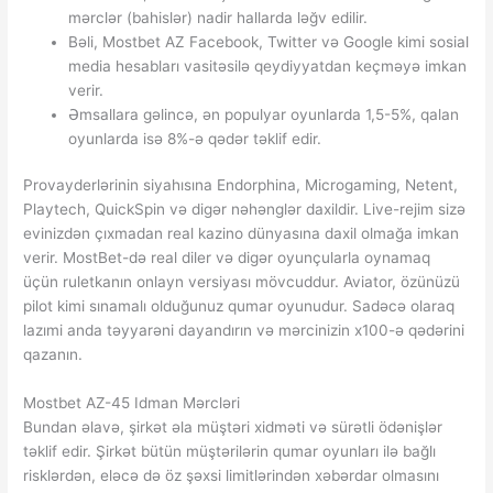
mərclər (bahislər) nadir hallarda ləğv edilir.
Bəli, Mostbet AZ Facebook, Twitter və Google kimi sosial
media hesabları vasitəsilə qeydiyyatdan keçməyə imkan
verir.
Əmsallara gəlincə, ən populyar oyunlarda 1,5-5%, qalan
oyunlarda isə 8%-ə qədər təklif edir.
Provayderlərinin siyahısına Endorphina, Microgaming, Netent,
Playtech, QuickSpin və digər nəhənglər daxildir. Live-rejim sizə
evinizdən çıxmadan real kazino dünyasına daxil olmağa imkan
verir. MostBet-də real diler və digər oyunçularla oynamaq
üçün ruletkanın onlayn versiyası mövcuddur. Aviator, özünüzü
pilot kimi sınamalı olduğunuz qumar oyunudur. Sadəcə olaraq
lazımi anda təyyarəni dayandırın və mərcinizin x100-ə qədərini
qazanın.
Mostbet AZ-45 Idman Mərcləri
Bundan əlavə, şirkət əla müştəri xidməti və sürətli ödənişlər
təklif edir. Şirkət bütün müştərilərin qumar oyunları ilə bağlı
risklərdən, eləcə də öz şəxsi limitlərindən xəbərdar olmasını