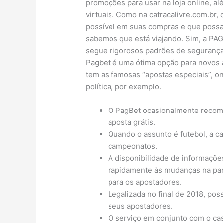
promoções para usar na loja online, al
virtuais. Como na catracalivre.com.br
possível em suas compras e que possa 
sabemos que está viajando. Sim, a PAG
segue rigorosos padrões de segurança e
Pagbet é uma ótima opção para novos 
tem as famosas “apostas especiais”, o
política, por exemplo.
O PagBet ocasionalmente recom
aposta grátis.
Quando o assunto é futebol, a c
campeonatos.
A disponibilidade de informaçõe
rapidamente às mudanças na par
para os apostadores.
Legalizada no final de 2018, po
seus apostadores.
O serviço em conjunto com o ca