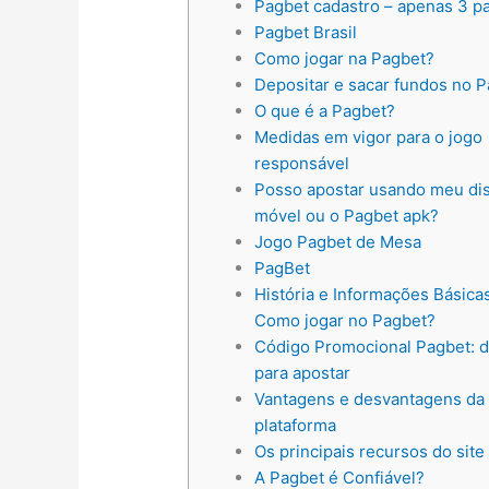
Pagbet cadastro – apenas 3 p
Pagbet Brasil
Como jogar na Pagbet?
Depositar e sacar fundos no 
O que é a Pagbet?
Medidas em vigor para o jogo
responsável
Posso apostar usando meu dis
móvel ou o Pagbet apk?
Jogo Pagbet de Mesa
PagBet
História e Informações Básica
Como jogar no Pagbet?
Código Promocional Pagbet: d
para apostar
Vantagens e desvantagens da
plataforma
Os principais recursos do site
A Pagbet é Confiável?