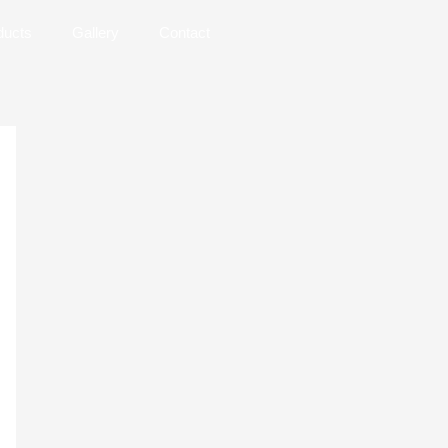
ducts
Gallery
Contact