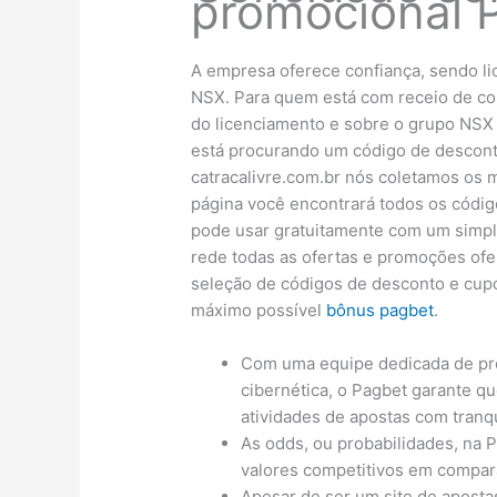
promocional 
A empresa oferece confiança, sendo li
NSX. Para quem está com receio de co
do licenciamento e sobre o grupo NSX e
está procurando um código de desconto
catracalivre.com.br nós coletamos os 
página você encontrará todos os códi
pode usar gratuitamente com um simples
rede todas as ofertas e promoções ofer
seleção de códigos de desconto e cup
máximo possível
bônus pagbet
.
Com uma equipe dedicada de pro
cibernética, o Pagbet garante q
atividades de apostas com tranqu
As odds, ou probabilidades, na 
valores competitivos em compar
Apesar de ser um site de apost