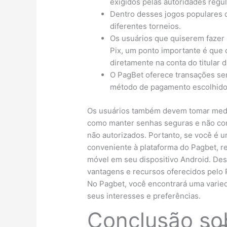
exigidos pelas autoridades regu
Dentro desses jogos populares 
diferentes torneios.
Os usuários que quiserem fazer
Pix, um ponto importante é que 
diretamente na conta do titular 
O PagBet oferece transações se
método de pagamento escolhido 
Os usuários também devem tomar medi
como manter senhas seguras e não com
não autorizados. Portanto, se você é u
conveniente à plataforma do Pagbet, r
móvel em seu dispositivo Android. Des
vantagens e recursos oferecidos pelo 
No Pagbet, você encontrará uma vari
seus interesses e preferências.
Conclusão so