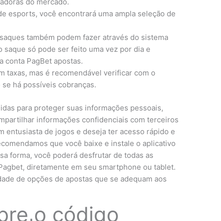
ladoras do mercado.
de esports, você encontrará uma ampla seleção de
 saques também podem fazer através do sistema
o saque só pode ser feito uma vez por dia e
da conta PagBet apostas.
m taxas, mas é recomendável verificar com o
se há possíveis cobranças.
das para proteger suas informações pessoais,
partilhar informações confidenciais com terceiros
m entusiasta de jogos e deseja ter acesso rápido e
ecomendamos que você baixe e instale o aplicativo
sa forma, você poderá desfrutar de todas as
Pagbet, diretamente em seu smartphone ou tablet.
edade de opções de apostas que se adequam aos
bre o código