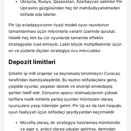
Ukrayna, Rusiya, Qazaxıstan, Azərbaycan sakinləri Pin
Upcasino güzgüsündən heç bir məhdudiyyətolmadan
istifadə edə bilərlər.
Pin Up aviadaşıyıcısının riyazi modeli oyun raundunun
tamamlanması üçün milyonlarla variant üzərində qurulub.
Hələlik heç kim bu cür oyunlarda tamamilə effektiv
strategiyalar icad etməyib. Lakin böyük multiplikatorlar üçün
on və yüzlərlə ölçülən strategiya ovu mövcuddur.
Depozit limitləri
Şirkətin işi milli orqanlar və beynəlxalq tənzimləyici Curacao
tərəfindən lisenziyalaşdırılıb. Bu kazino istifadəçilərə geniş
çeşiddə oyunlar, peşəkar dəstək və əlverişli əməkdaşlıq
şərtləri təklif edir. Dünyanın aparıcı istehsalçılarının yüksək
tariflərə malik minlərlə parlaq oyunları müntəzəm olaraq
oyunçulara yaxşı ödənişlər gətirir. Pin Up az-da tam hüquqlu
oyun fəaliyyəti üçün istifadəçi qeydiyyatdan keçirməlidir.
Müvafiq olaraq, bir strategiya hazırlamaq mümkündür
və əgər o, ardıcıl olaraq uduşlar gətirirsə, demodan