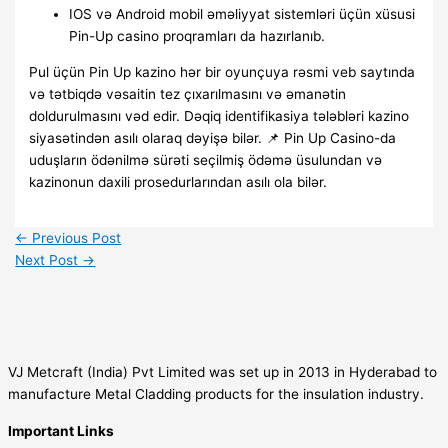
IOS və Android mobil əməliyyat sistemləri üçün xüsusi
Pin-Up casino proqramları da hazırlanıb.
Pul üçün Pin Up kazino hər bir oyunçuya rəsmi veb saytında
və tətbiqdə vəsaitin tez çıxarılmasını və əmanətin
doldurulmasını vəd edir. Dəqiq identifikasiya tələbləri kazino
siyasətindən asılı olaraq dəyişə bilər. 📌 Pin Up Casino-da
uduşların ödənilmə sürəti seçilmiş ödəmə üsulundan və
kazinonun daxili prosedurlarından asılı ola bilər.
←
Previous Post
Next Post
→
VJ Metcraft (India) Pvt Limited was set up in 2013 in Hyderabad to
manufacture Metal Cladding products for the insulation industry.
Important Links