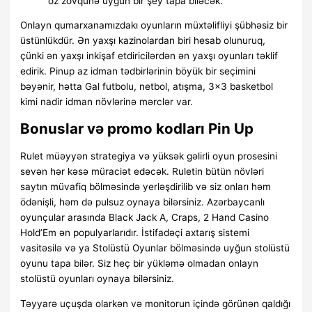
öz zövqünə uyğun bir şey tapa biləcək.
Onlayn qumarxanamızdakı oyunların müxtəlifliyi şübhəsiz bir
üstünlükdür. Ən yaxşı kazinolardan biri hesab olunuruq,
çünki ən yaxşı inkişaf etdiricilərdən ən yaxşı oyunları təklif
edirik. Pinup az idman tədbirlərinin böyük bir seçimini
bəyənir, hətta Gal futbolu, netbol, ​​atışma, 3×3 basketbol
kimi nadir idman növlərinə mərclər var.
Bonuslar və promo kodları Pin Up
Rulet müəyyən strategiya və yüksək gəlirli oyun prosesini
sevən hər kəsə müraciət edəcək. Ruletin bütün növləri
saytın müvafiq bölməsində yerləşdirilib və siz onları həm
ödənişli, həm də pulsuz oynaya bilərsiniz. Azərbaycanlı
oyunçular arasında Black Jack A, Craps, 2 Hand Casino
Hold’Em ən populyarlarıdır. İstifadəçi axtarış sistemi
vasitəsilə və ya Stolüstü Oyunlar bölməsində uyğun stolüstü
oyunu tapa bilər. Siz heç bir yükləmə olmadan onlayn
stolüstü oyunları oynaya bilərsiniz.
Təyyarə uçuşda olarkən və monitorun içində görünən qaldığı