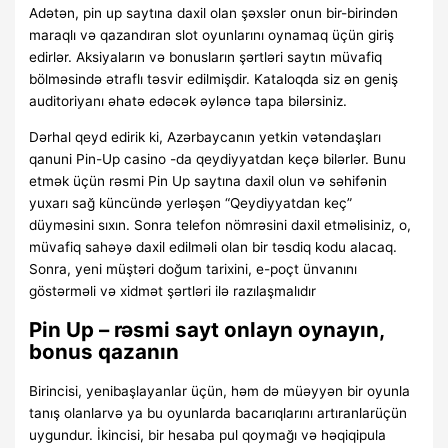
Adətən, pin up saytına daxil olan şəxslər onun bir-birindən
maraqlı və qazandıran slot oyunlarını oynamaq üçün giriş
edirlər. Aksiyaların və bonusların şərtləri saytın müvafiq
bölməsində ətraflı təsvir edilmişdir. Kataloqda siz ən geniş
auditoriyanı əhatə edəcək əyləncə tapa bilərsiniz.
Dərhal qeyd edirik ki, Azərbaycanın yetkin vətəndaşları
qanuni Pin-Up casino -da qeydiyyatdan keçə bilərlər. Bunu
etmək üçün rəsmi Pin Up saytına daxil olun və səhifənin
yuxarı sağ küncündə yerləşən “Qeydiyyatdan keç”
düyməsini sıxın. Sonra telefon nömrəsini daxil etməlisiniz, o,
müvafiq sahəyə daxil edilməli olan bir təsdiq kodu alacaq.
Sonra, yeni müştəri doğum tarixini, e-poçt ünvanını
göstərməli və xidmət şərtləri ilə razılaşmalıdır
Pin Up – rəsmi sayt onlayn oynayın,
bonus qazanın
Birincisi, yenibaşlayanlar üçün, həm də müəyyən bir oyunla
tanış olanlarvə ya bu oyunlarda bacarıqlarını artıranlarüçün
uygundur. İkincisi, bir hesaba pul qoymağı və həqiqipula