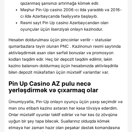
qazanmaq şansınızı artırmağa kömək edir.
Məşhur Pin-Up casino 2006-cı ildə yaradılıb və 2016-
cı ildə Azərbaycanda fəaliyyətə başlayıb.
Rəsmi sayt Pin Up casino Azərbaycandan olan
oyunçular üçün lisenziyalı onlayn kazinodur.
Hesabın doldurulması üçün pincoinlər verilir – statuslar
qumarbazlara təyin olunan PNC . Kazinonun rəsmi saytında
aktivləşdirmək asan olan sərfəli bonuslar və promosyon
kodları təqdim edir. Heç bir depozit təqdim edilmir, lakin
kazino balansını doldurmaq üçün hesabınızda aktivləşdirilə
bilən depozit mükafatları üçün müxtəlif variantlar var.
Pin Up Casino AZ pulu necə
yerləşdirmək və çıxarmaq olar
Ümumiyyətlə, Pin-Up onlayn oyunçu üçün yaxşı seçimdir və
mən onu etibarlı kazino axtaran hər kəsə tövsiyə edərdim.
Onlar müxtəlif oyunlar təklif edirlər və hər kəs öz zövqünə
uyğun bir şey tapa biləcək. Suallarınız olduqda kömək
etməyə hər zaman hazır olan peşəkar dəstək komandasına