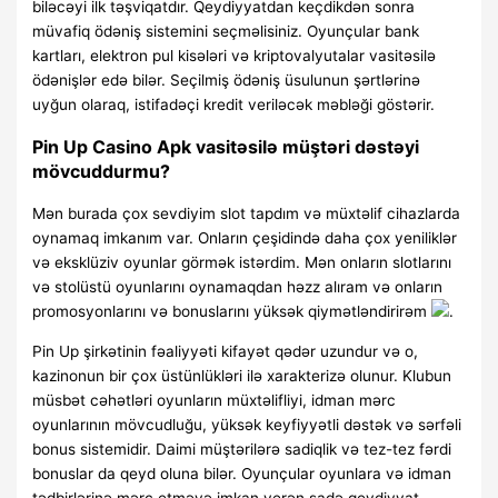
biləcəyi ilk təşviqatdır. Qeydiyyatdan keçdikdən sonra
müvafiq ödəniş sistemini seçməlisiniz. Oyunçular bank
kartları, elektron pul kisələri və kriptovalyutalar vasitəsilə
ödənişlər edə bilər. Seçilmiş ödəniş üsulunun şərtlərinə
uyğun olaraq, istifadəçi kredit veriləcək məbləği göstərir.
Pin Up Casino Apk vasitəsilə müştəri dəstəyi
mövcuddurmu?
Mən burada çox sevdiyim slot tapdım və müxtəlif cihazlarda
oynamaq imkanım var. Onların çeşidində daha çox yeniliklər
və eksklüziv oyunlar görmək istərdim. Mən onların slotlarını
və stolüstü oyunlarını oynamaqdan həzz alıram və onların
promosyonlarını və bonuslarını yüksək qiymətləndirirəm
.
Pin Up şirkətinin fəaliyyəti kifayət qədər uzundur və o,
kazinonun bir çox üstünlükləri ilə xarakterizə olunur. Klubun
müsbət cəhətləri oyunların müxtəlifliyi, idman mərc
oyunlarının mövcudluğu, yüksək keyfiyyətli dəstək və sərfəli
bonus sistemidir. Daimi müştərilərə sadiqlik və tez-tez fərdi
bonuslar da qeyd oluna bilər. Oyunçular oyunlara və idman