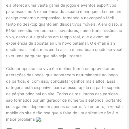
ela oferece uma vasta gama de jogos e eventos esportivos
para escolher. A experiência do usuário é enriquecida com um
design moderno e responsivo, tornando a navegação fácil
tanto no desktop quanto em dispositivos móveis. Além disso, a
B1Bet investiu em recursos inovadores, como transmissões ao
vivo, cash out e gráficos em tempo real, que elevam an
experiência de apostar an um novo patamar. O e-mail é an
opção mais lenta, mas ainda assim é uma boan opção se você
tiver uma pergunta que não seja urgente.
Colocar apostas ao vivo é a melhor forma de aproveitar as
alterações das odds, que acontecem naturalmente ao longo
da partida, e, com isso, conquistar ganhos mais altos. Essa
categoria está disponível para acesso rápido na parte superior
da página principal do site. Todos os resultados das partidas
são formados por um gerador de números aleatórios, portanto,
seus ganhos dependem apenas da sorte. No entanto, a versão
mobile do site é tão boa que a falta de um aplicativo não é o
maior problema
.