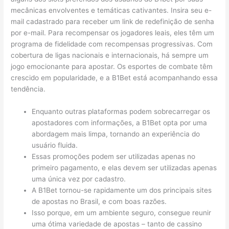
mecânicas envolventes e temáticas cativantes. Insira seu e-
mail cadastrado para receber um link de redefinição de senha
por e-mail. Para recompensar os jogadores leais, eles têm um
programa de fidelidade com recompensas progressivas. Com
cobertura de ligas nacionais e internacionais, há sempre um
jogo emocionante para apostar. Os esportes de combate têm
crescido em popularidade, e a B1Bet está acompanhando essa
tendência.
Enquanto outras plataformas podem sobrecarregar os
apostadores com informações, a B1Bet opta por uma
abordagem mais limpa, tornando an experiência do
usuário fluida.
Essas promoções podem ser utilizadas apenas no
primeiro pagamento, e elas devem ser utilizadas apenas
uma única vez por cadastro.
A B1Bet tornou-se rapidamente um dos principais sites
de apostas no Brasil, e com boas razões.
Isso porque, em um ambiente seguro, consegue reunir
uma ótima variedade de apostas – tanto de cassino