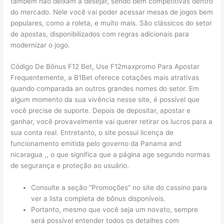
também não deixam a desejar, sendo bem competitivas dentro
do mercado. Nele você vai poder acessar mesas de jogos bem
populares, como a roleta, e muito mais. São clássicos do setor
de apostas, disponibilizados com regras adicionais para
modernizar o jogo.
Código De Bônus F12 Bet, Use F12maxpromo Para Apostar
Frequentemente, a B1Bet oferece cotações mais atrativas
quando comparada an outros grandes nomes do setor. Em
algum momento da sua vivência nesse site, é possível que
você precise de suporte. Depois de depositar, apostar e
ganhar, você provavelmente vai querer retirar os lucros para a
sua conta real. Entretanto, o site possui licença de
funcionamento emitida pelo governo da Panama and
nicaragua ,, o que significa que a página age segundo normas
de segurança e proteção ao usuário.
Consulte a seção “Promoções” no site do cassino para
ver a lista completa de bônus disponíveis.
Portanto, mesmo que você seja um novato, sempre
será possível entender todos os detalhes com