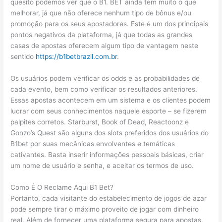
quesito podemos ver que o B1. BET ainda tem muito o que
melhorar, já que não oferece nenhum tipo de bônus e/ou
promoção para os seus apostadores. Este é um dos principais
pontos negativos da plataforma, já que todas as grandes
casas de apostas oferecem algum tipo de vantagem neste
sentido
https://b1betbrazil.com.br
.
Os usuários podem verificar os odds e as probabilidades de
cada evento, bem como verificar os resultados anteriores.
Essas apostas acontecem em um sistema e os clientes podem
lucrar com seus conhecimentos naquele esporte – se fizerem
palpites corretos. Starburst, Book of Dead, Reactoonz e
Gonzo’s Quest são alguns dos slots preferidos dos usuários do
B1bet por suas mecânicas envolventes e temáticas
cativantes. Basta inserir informações pessoais básicas, criar
um nome de usuário e senha, e aceitar os termos de uso.
Como É O Reclame Aqui B1 Bet?
Portanto, cada visitante do estabelecimento de jogos de azar
pode sempre tirar o máximo proveito de jogar com dinheiro
real. Além de fornecer uma plataforma segura para apostas,