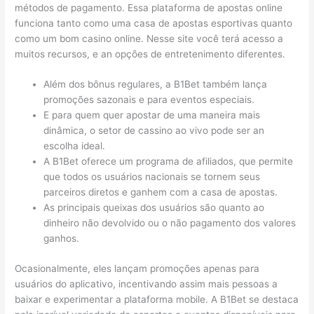
métodos de pagamento. Essa plataforma de apostas online
funciona tanto como uma casa de apostas esportivas quanto
como um bom casino online. Nesse site você terá acesso a
muitos recursos, e an opções de entretenimento diferentes.
Além dos bônus regulares, a B1Bet também lança
promoções sazonais e para eventos especiais.
E para quem quer apostar de uma maneira mais
dinâmica, o setor de cassino ao vivo pode ser an
escolha ideal.
A B1Bet oferece um programa de afiliados, que permite
que todos os usuários nacionais se tornem seus
parceiros diretos e ganhem com a casa de apostas.
As principais queixas dos usuários são quanto ao
dinheiro não devolvido ou o não pagamento dos valores
ganhos.
Ocasionalmente, eles lançam promoções apenas para
usuários do aplicativo, incentivando assim mais pessoas a
baixar e experimentar a plataforma mobile. A B1Bet se destaca