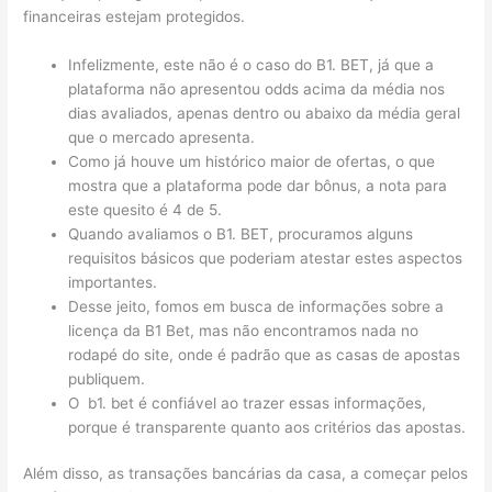
financeiras estejam protegidos.
Infelizmente, este não é o caso do B1. BET, já que a
plataforma não apresentou odds acima da média nos
dias avaliados, apenas dentro ou abaixo da média geral
que o mercado apresenta.
Como já houve um histórico maior de ofertas, o que
mostra que a plataforma pode dar bônus, a nota para
este quesito é 4 de 5.
Quando avaliamos o B1. BET, procuramos alguns
requisitos básicos que poderiam atestar estes aspectos
importantes.
Desse jeito, fomos em busca de informações sobre a
licença da B1 Bet, mas não encontramos nada no
rodapé do site, onde é padrão que as casas de apostas
publiquem.
O b1. bet é confiável ao trazer essas informações,
porque é transparente quanto aos critérios das apostas.
Além disso, as transações bancárias da casa, a começar pelos