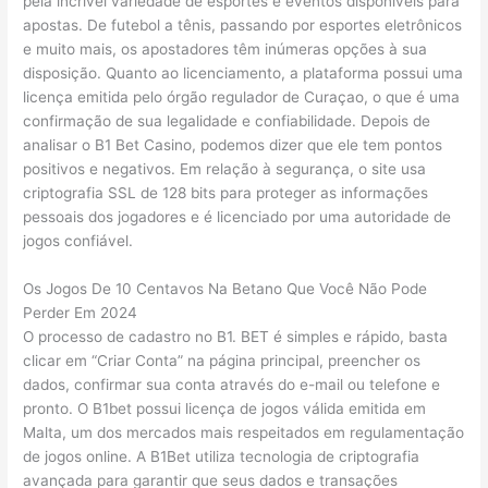
pela incrível variedade de esportes e eventos disponíveis para
apostas. De futebol a tênis, passando por esportes eletrônicos
e muito mais, os apostadores têm inúmeras opções à sua
disposição. Quanto ao licenciamento, a plataforma possui uma
licença emitida pelo órgão regulador de Curaçao, o que é uma
confirmação de sua legalidade e confiabilidade. Depois de
analisar o B1 Bet Casino, podemos dizer que ele tem pontos
positivos e negativos. Em relação à segurança, o site usa
criptografia SSL de 128 bits para proteger as informações
pessoais dos jogadores e é licenciado por uma autoridade de
jogos confiável.
Os Jogos De 10 Centavos Na Betano Que Você Não Pode
Perder Em 2024
O processo de cadastro no B1. BET é simples e rápido, basta
clicar em “Criar Conta” na página principal, preencher os
dados, confirmar sua conta através do e-mail ou telefone e
pronto. O B1bet possui licença de jogos válida emitida em
Malta, um dos mercados mais respeitados em regulamentação
de jogos online. A B1Bet utiliza tecnologia de criptografia
avançada para garantir que seus dados e transações