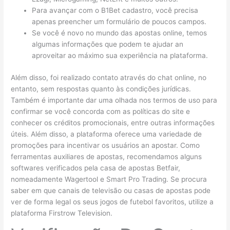
Para avançar com o B1Bet cadastro, você precisa
apenas preencher um formulário de poucos campos.
Se você é novo no mundo das apostas online, temos
algumas informações que podem te ajudar an
aproveitar ao máximo sua experiência na plataforma.
Além disso, foi realizado contato através do chat online, no
entanto, sem respostas quanto às condições jurídicas.
Também é importante dar uma olhada nos termos de uso para
confirmar se você concorda com as políticas do site e
conhecer os créditos promocionais, entre outras informações
úteis. Além disso, a plataforma oferece uma variedade de
promoções para incentivar os usuários an apostar. Como
ferramentas auxiliares de apostas, recomendamos alguns
softwares verificados pela casa de apostas Betfair,
nomeadamente Wagertool e Smart Pro Trading. Se procura
saber em que canais de televisão ou casas de apostas pode
ver de forma legal os seus jogos de futebol favoritos, utilize a
plataforma Firstrow Television.