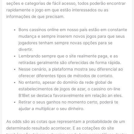
seções e categorias de fácil acesso, todos poderão encontrar
rapidamente o jogo em que estão interessados ou as
informações de que precisam.
Bons cassinos online em nosso país estão em constante
mudança e sempre inserem novos jogos para que seus
jogadores tenham sempre novas opções para se
divertir.
Lembrando sempre que o site realmente paga, e as
retiradas geralmente são oferecidas de forma rápida.
Nesse cenário, a plataforma mostra seu diferencial ao
oferecer diferentes tipos de métodos de contato.
No entanto, apesar do domínio da rede global de
estabelecimentos de jogos de azar, o cassino on-line
B1Bet se destaca favoravelmente em relação an eles.
Retirar o seus ganhos no momento certo, poderá te
ajudar a multiplicar o seu dinheiro.
As odds são as cotas que representam a probabilidade de um
determinado resultado acontecer. E as cotações do site