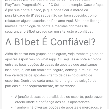
PlayTech, PragmaticPlay e PG Soft, por exemplo. Caso o faça,
é por sua conta e risco, já que pode ficar à mercê da
possibilidade do B1Bet saque não ser bem sucedido, como
relataram alguns usuários no Reclame Aqui. Sim, com licença
maltesa, tecnologia de ponta e medidas rigorosas de
segurança, o B1bet provou ser um site justo e confiável.
A B1bet É Confiável?
Além de entrar nos grupos no telegram, veja também grupo de
apostas esportivas no whatsapp. Ou seja, essa nota a coloca
entre as boas opções de casas de apostas que analisamos.
Isso porque, em um ambiente seguro, consegue reunir uma
boa variedade de apostas – tanto de cassino quanto de
esportes. Dentro de cada uma, há uma grande seleção de
partidas e, consequentemente, de mercados.
A junção dessas personalidades do esporte, pode trazer
credibilidade e confiança aos seus apostadores.
Também há diversas opções de apostas e mercados, e