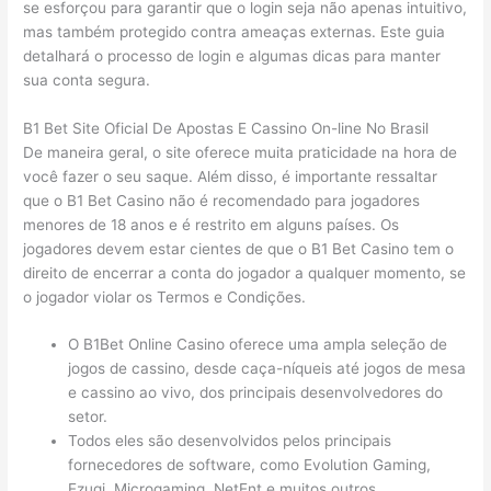
se esforçou para garantir que o login seja não apenas intuitivo,
mas também protegido contra ameaças externas. Este guia
detalhará o processo de login e algumas dicas para manter
sua conta segura.
B1 Bet Site Oficial De Apostas E Cassino On-line No Brasil
De maneira geral, o site oferece muita praticidade na hora de
você fazer o seu saque. Além disso, é importante ressaltar
que o B1 Bet Casino não é recomendado para jogadores
menores de 18 anos e é restrito em alguns países. Os
jogadores devem estar cientes de que o B1 Bet Casino tem o
direito de encerrar a conta do jogador a qualquer momento, se
o jogador violar os Termos e Condições.
O B1Bet Online Casino oferece uma ampla seleção de
jogos de cassino, desde caça-níqueis até jogos de mesa
e cassino ao vivo, dos principais desenvolvedores do
setor.
Todos eles são desenvolvidos pelos principais
fornecedores de software, como Evolution Gaming,
Ezugi, Microgaming, NetEnt e muitos outros.