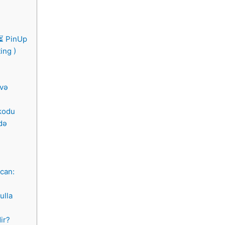
 ⏳ PinUp
ing )
 və
kodu
də
can:
ulla
ir?