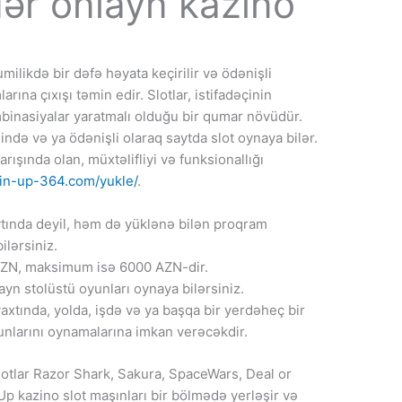
ər onlayn kazino
likdə bir dəfə həyata keçirilir və ödənişli
rına çıxışı təmin edir. Slotlar, istifadəçinin
binasiyalar yaratmalı olduğu bir qumar növüdür.
də və ya ödənişli olaraq saytda slot oynaya bilər.
ışında olan, müxtəlifliyi və funksionallığı
pin-up-364.com/yukle/
.
aytında deyil, həm də yüklənə bilən proqram
ilərsiniz.
ZN, maksimum isə 6000 AZN-dir.
yn stolüstü oyunları oynaya bilərsiniz.
axtında, yolda, işdə və ya başqa bir yerdəheç bir
nlarını oynamalarına imkan verəcəkdir.
lotlar Razor Shark, Sakura, SpaceWars, Deal or
-Up kazino slot maşınları bir bölmədə yerləşir və