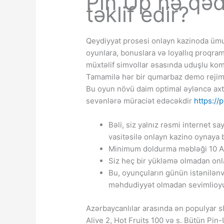
Pin Up nə qəd
təklif edir?
Qeydiyyat prosesi onlayn kazinoda ümumi
oyunlara, bonuslara və loyallıq proqramla
müxtəlif simvollar əsasında uduşlu kom
Tamamilə hər bir qumarbaz demo rejimin
Bu oyun növü daim optimal əyləncə axtar
sevənlərə müraciət edəcəkdir
https://
Bəli, siz yalnız rəsmi internet s
vasitəsilə onlayn kazino oynaya b
Minimum doldurma məbləği 10 A
Siz heç bir yükləmə olmadan onla
Bu, oyunçuların günün istənilənv
məhdudiyyət olmadan sevimlioyu
Azərbaycanlılar arasında ən populyar s
Alive 2, Hot Fruits 100 və s. Bütün Pin