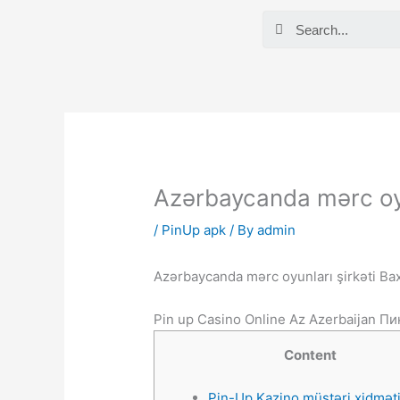
Skip
Search
to
content
Azərbaycanda mərc oyun
/
PinUp apk
/ By
admin
Azərbaycanda mərc oyunları şirkəti Bax
Pin up Casino Online Az Azerbaijan Пи
Content
Pin-Up Kazino müştəri xidmət