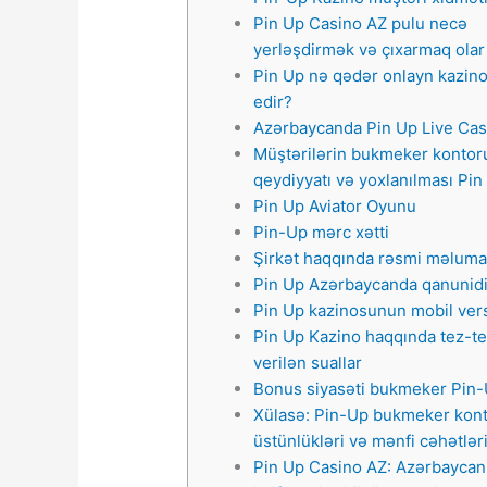
Pin Up Casino AZ pulu necə
yerləşdirmək və çıxarmaq olar
Pin Up nə qədər onlayn kazino 
edir?
Azərbaycanda Pin Up Live Cas
Müştərilərin bukmeker konto
qeydiyyatı və yoxlanılması Pin
Pin Up Aviator Oyunu
Pin-Up mərc xətti
Şirkət haqqında rəsmi məluma
Pin Up Azərbaycanda qanunid
Pin Up kazinosunun mobil vers
Pin Up Kazino haqqında tez-t
verilən suallar
Bonus siyasəti bukmeker Pin
Xülasə: Pin-Up bukmeker kon
üstünlükləri və mənfi cəhətlər
Pin Up Casino AZ: Azərbaycan