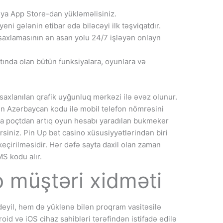
ya App Store-dan yükləməlisiniz.
eni gələnin etibar edə biləcəyi ilk təşviqatdır.
saxlamasının ən asan yolu 24/7 işləyən onlayn
tında olan bütün funksiyalara, oyunlara və
saxlanılan qrafik uyğunluq mərkəzi ilə əvəz olunur.
ün Azərbaycan kodu ilə mobil telefon nömrəsini
nra poçtdan artıq oyun hesabı yaradılan bukmeker
rsiniz. Pin Up bet casino xüsusiyyətlərindən biri
keçirilməsidir. Hər dəfə sayta daxil olan zaman
S kodu alır.
 müştəri xidməti
 deyil, həm də yüklənə bilən proqram vasitəsilə
oid və iOS cihaz sahibləri tərəfindən istifadə edilə