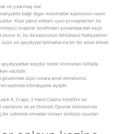
ək və çıxarmaq olar
fəaliyyətlə bağlı digər məlumatlar kazinonun rəsmi
ur. Klub yalnız etibarlı oyun provayderləri ilə
mləyici orqanlar tərəfindən yoxlamalardan keçir.
d olunur ki, bu da kazinonun təhlükəsiz fəaliyyətinin
üçün siz qeydiyyat təlimatlarına bir-bir əməl etməli
n qeydiyyatdan keçdiyi mobil nömrədən istifadə
kən vacibdir.
 güvənmək üçün onlara əməl etməlisiniz.
et saytında ictimaiyyətə açıqdır.
 Jack A, Craps, 2 Hand Casino Hold’Em ən
emi vasitəsilə və ya Stolüstü Oyunlar bölməsində
eç bir yükləmə olmadan onlayn stolüstü oyunları