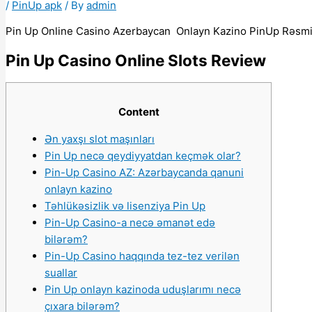
/
PinUp apk
/ By
admin
Pin Up Online Casino Azerbaycan ️ Onlayn Kazino PinUp Rəsmi
Pin Up Casino Online Slots Review
Content
Ən yaxşı slot maşınları
Pin Up necə qeydiyyatdan keçmək olar?
Pin-Up Casino AZ: Azərbaycanda qanuni
onlayn kazino
Təhlükəsizlik və lisenziya Pin Up
Pin-Up Casino-a necə əmanət edə
bilərəm?
Pin-Up Casino haqqında tez-tez verilən
suallar
Pin Up onlayn kazinoda uduşlarımı necə
çıxara bilərəm?