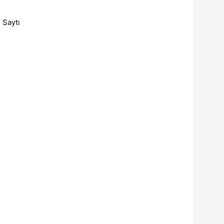
 Saytı