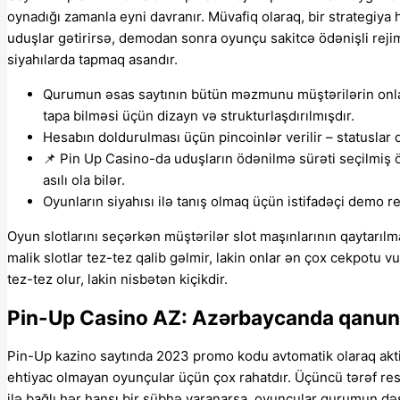
oynadığı zamanla eyni davranır. Müvafiq olaraq, bir strategiya
uduşlar gətirirsə, demodan sonra oyunçu sakitcə ödənişli rej
siyahılarda tapmaq asandır.
Qurumun əsas saytının bütün məzmunu müştərilərin onla
tapa bilməsi üçün dizayn və strukturlaşdırılmışdır.
Hesabın doldurulması üçün pincoinlər verilir – statuslar
📌 Pin Up Casino-da uduşların ödənilmə sürəti seçilmiş
asılı ola bilər.
Oyunların siyahısı ilə tanış olmaq üçün istifadəçi demo re
Oyun slotlarını seçərkən müştərilər slot maşınlarının qaytarılm
malik slotlar tez-tez qalib gəlmir, lakin onlar ən çox cekpotu vu
tez-tez olur, lakin nisbətən kiçikdir.
Pin-Up Casino AZ: Azərbaycanda qanuni
Pin-Up kazino saytında 2023 promo kodu avtomatik olaraq aktiv
ehtiyac olmayan oyunçular üçün çox rahatdır. Üçüncü tərəf r
ilə bağlı hər hansı bir şübhə yaranarsa, oyunçular qurumun dəst