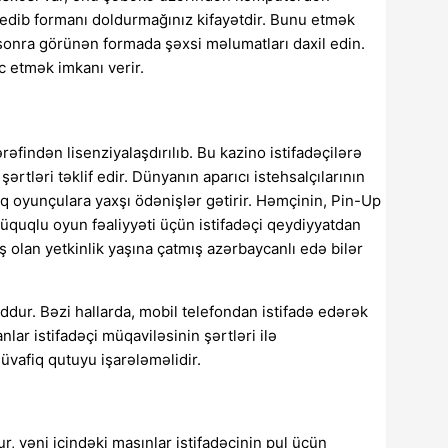
dib formanı doldurmağınız kifayətdir. Bunu etmək
onra görünən formada şəxsi məlumatları daxil edin.
c etmək imkanı verir.
rəfindən lisenziyalaşdırılıb. Bu kazino istifadəçilərə
rtləri təklif edir. Dünyanın aparıcı istehsalçılarının
q oyunçulara yaxşı ödənişlər gətirir. Həmçinin, Pin-Up
üquqlu oyun fəaliyyəti üçün istifadəçi qeydiyyatdan
ş olan yetkinlik yaşına çatmış azərbaycanlı edə bilər
dur. Bəzi hallarda, mobil telefondan istifadə edərək
ar istifadəçi müqaviləsinin şərtləri ilə
üvafiq qutuyu işarələməlidir.
r, yəni içindəki maşınlar istifadəçinin pul üçün