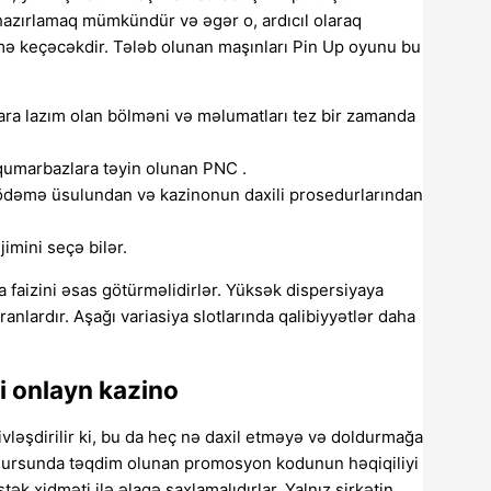
 hazırlamaq mümkündür və əgər o, ardıcıl olaraq
imə keçəcəkdir. Tələb olunan maşınları Pin Up oyunu bu
ra lazım olan bölməni və məlumatları tez bir zamanda
 qumarbazlara təyin olunan PNC .
 ödəmə üsulundan və kazinonun daxili prosedurlarından
jimini seçə bilər.
a faizini əsas götürməlidirlər. Yüksək dispersiyaya
ranlardır. Aşağı variasiya slotlarında qalibiyyətlər daha
 onlayn kazino
ləşdirilir ki, bu da heç nə daxil etməyə və doldurmağa
esursunda təqdim olunan promosyon kodunun həqiqiliyi
ək xidməti ilə əlaqə saxlamalıdırlar. Yalnız şirkətin