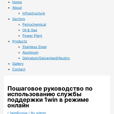
Home
About
Infrastructure
Sectors
Petrochemical
Oil & Gas
Power Plant
Products
Stainless Steel
Aluminum
Galvalum/Galvanised/Aluzinc
Gallery
Contact
Пошаговое руководство по
использованию службы
поддержки 1win в режиме
онлайн
/
1winRussia
/ By
admin