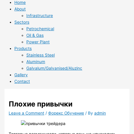
Home
About
Infrastructure
Sectors
Petrochemical
Oil & Gas
Power Plant
Products
Stainless Steel
Aluminum
Galvalum/Galvanised/Aluzinc
Gallery
Contact
Плохие привычки
Leave a Comment
/
Форекс Обучение
/ By
admin