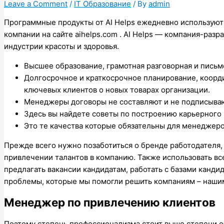
Leave a Comment
/
IT Образование
/ By
admin
Программные продукты от AI Helps ежедневно используют 
компании на сайте aihelps.com . AI Helps — компания-раз
индустрии красоты и здоровья.
Высшее образование, грамотная разговорная и письм
Долгосрочное и краткосрочное планирование, коорд
ключевых клиентов о новых товарах организации.
Менеджеры договоры не составляют и не подписыва
Здесь вы найдете советы по построению карьерного
Это те качества которые обязательны для менеджеро
Прежде всего нужно позаботиться о бренде работодателя, 
привлечении талантов в компанию. Также использовать в
предлагать вакансии кандидатам, работать с базами канди
проблемы, которые мы помогли решить компаниям – наши
Менеджер по привлечению клиентов
Поэтому степень профессионализма стоит выше степени о