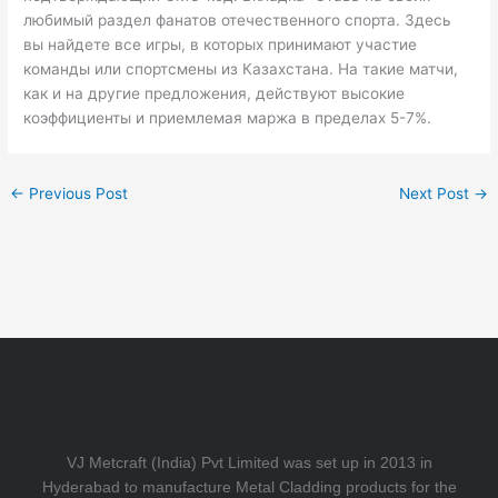
любимый раздел фанатов отечественного спорта. Здесь
вы найдете все игры, в которых принимают участие
команды или спортсмены из Казахстана. На такие матчи,
как и на другие предложения, действуют высокие
коэффициенты и приемлемая маржа в пределах 5-7%.
←
Previous Post
Next Post
→
VJ Metcraft (India) Pvt Limited was set up in 2013 in
Hyderabad to manufacture Metal Cladding products for the