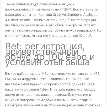
Также фанатов ждут специальные акции и
промоактивности, приуроченные к “QHF”. Все материалы
сайта доступны по лицензии Creative Commons Attribution
4.0 International. Помимо этого иногда бывают ситуации,
что клиенты не согласны с расчётом выигрыша. В таких
случаях можно отправить жалобу в службу поддержки. Но
стоит понимать, что на это у вас есть только 10 дней.
Bet: регистрация,
приветственный
бонус до 100 евро и
условия отыгрыша
В мире киберспорта у 1хбет партнерские отношения с K23,
ESL, MIBR и другими организациями. Оригинальное
название 1xbet правильно произносится один икс бет и
пишется кириллицей 1хбет. И не забывайте, что каждое
время имеет свои условия и правила. Для участия в
акциях и лотереях, вам должно быть 18 лет и старше.
Некоторая информация на этом сайте расчитана только на