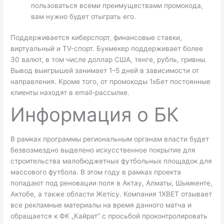
пользоваться всеми преимуществами промокода,
вам нужно будет отыграть его.
Поддерживается киберспорт, финансовые ставки,
виртуальный и TV-спорт. Букмекер поддерживает более
30 валют, в том числе доллар США, тенге, рубль, гривны.
Вывод выигрышей занимает 1–5 дней в зависимости от
направления. Кроме того, от промокоды 1хБет постоянные
клиенты находят в email-рассылке.
Информация о БК
В рамках программы региональным органам власти будет
безвозмездно выделено искусственное покрытие для
строительства малобюджетных футбольных площадок для
массового футбола. В этом году в рамках проекта
попадают под реновации поля в Актау, Алматы, Шымкенте,
Актобе, а также области Жетісу. Компания 1XBET отзывает
все рекламные материалы на время данного матча и
обращается к ФК „Кайрат“ с просьбой проконтролировать