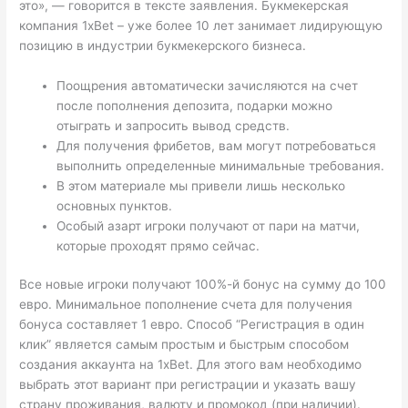
это», — говорится в тексте заявления. Букмекерская
компания 1xBet – уже более 10 лет занимает лидирующую
позицию в индустрии букмекерского бизнеса.
Поощрения автоматически зачисляются на счет
после пополнения депозита, подарки можно
отыграть и запросить вывод средств.
Для получения фрибетов, вам могут потребоваться
выполнить определенные минимальные требования.
В этом материале мы привели лишь несколько
основных пунктов.
Особый азарт игроки получают от пари на матчи,
которые проходят прямо сейчас.
Все новые игроки получают 100%-й бонус на сумму до 100
евро. Минимальное пополнение счета для получения
бонуса составляет 1 евро. Способ “Регистрация в один
клик” является самым простым и быстрым способом
создания аккаунта на 1xBet. Для этого вам необходимо
выбрать этот вариант при регистрации и указать вашу
страну проживания, валюту и промокод (при наличии).