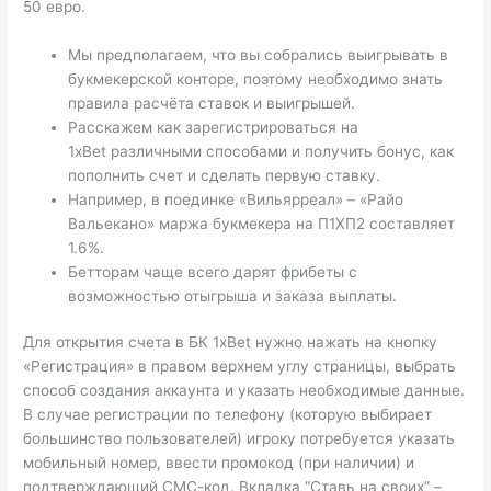
50 евро.
Мы предполагаем, что вы собрались выигрывать в
букмекерской конторе, поэтому необходимо знать
правила расчёта ставок и выигрышей.
Расскажем как зарегистрироваться на
1xBet различными способами и получить бонус, как
пополнить счет и сделать первую ставку.
Например, в поединке «Вильярреал» – «Райо
Вальекано» маржа букмекера на П1ХП2 составляет
1.6%.
Бетторам чаще всего дарят фрибеты с
возможностью отыгрыша и заказа выплаты.
Для открытия счета в БК 1xBet нужно нажать на кнопку
«Регистрация» в правом верхнем углу страницы, выбрать
способ создания аккаунта и указать необходимые данные.
В случае регистрации по телефону (которую выбирает
большинство пользователей) игроку потребуется указать
мобильный номер, ввести промокод (при наличии) и
подтверждающий СМС-код. Вкладка “Ставь на своих” –