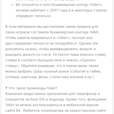
БК относится к сети букмекерских контор «1хбет»,
которая работает с 2007 года и в некоторых странах
оперирует легально.
В этом материале мы рассмотрим, какие правила для
своих игроков составила букмекерская контора 1xBet.
Чтобы зарегистрироваться в «1хБет», паспорт или
удостоверение личности не понадобится. Однако эти
документы нужны, чтобы верифицировать аккаунт и
выводить деньги со счета. Остается лишь вписать сумму
ставки в соответствующем окне и нажать «Сделать
ставку». Обратите внимание, что в левом меню также
можно выбрать сразу нужный рынок (события в тайме,
угловые, карточки, фолы, статистика игроков и пр.).
❓ Что такое промокоды 1xbet?
Компания представила приложения для смартфонов и
планшетов на базе iOS и Андроид. Кроме того, функциями
1хбет kz можно воспользоваться в мобильной версии
сайта БК. Любители тотализатора на казахстанском сайте