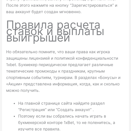
После этого нажмите на кнопку “Зарегистрироваться” и
ваш аккаунт будет создан мгновенно.
Правила расчета
ставок и выплаты
выигрышей
Но обязательно помните, что ваши права как игрока
защищены лицензией и политикой конфиденциальности
1xbet. Букмекер периодически предлагает различные
тематические промокоды к праздникам, крупным
спортивным событиям, турнирам. В разделах «Бонусы» и
«Акции» представлена информация, когда, как и сколько
можно получить.
На главной странице сайта найдите раздел
“Регистрация” или “Создать аккаунт” .
Поэтому если вы собрались начать играть в
букмекерской конторе 1xBet, то не поленитесь, а
изучите все правила.