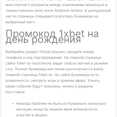
многолетнего контракта между компаниями произошла в
торжественном зале отеля Radisson Astana. В центральной
части страницы открывается роспись букмекера на
выбранный матч.
Промокод 1xbet на
день рождения
Выбирайте раздел «Регистрация», вводите номер
телефона и код подтверждения. На главной странице
сайта 1хбет кз посетитель видит список матчей в режиме
Live. Полная букмекерская линия располагается внизу
главной страницы 1xbet kz. На сайте букмекера есть
возможность смотреть игры в прямом эфире. Узнать,
какие события будут показаны, можно в разделе
live‑ставок.
Никогда проблем не было,но буквально несколько
месяцев назад бк лишила меня возможности
участия в акциях.