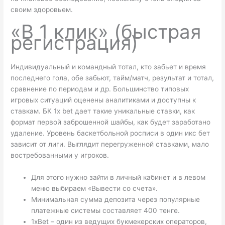
своим здоровьем.
«В 1 клик» (быстрая
регистрация)
Индивидуальный и командный тотал, кто забьет и время
последнего гола, обе забьют, тайм/матч, результат и тотал,
сравнение по периодам и др. Большинство типовых
игровых ситуаций оценены аналитиками и доступны к
ставкам. БК 1x bet дает такие уникальные ставки, как
формат первой заброшенной шайбы, как будет заработано
удаление. Уровень баскетбольной росписи в один икс бет
зависит от лиги. Выглядит перегруженной ставками, мало
востребованными у игроков.
Для этого нужно зайти в личный кабинет и в левом
меню выбираем «Вывести со счета».
Минимальная сумма депозита через популярные
платежные системы составляет 400 тенге.
1xBet – один из ведущих букмекерских операторов,