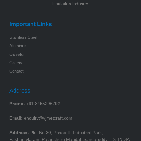
insulation industry.
Important Links
Stainless Steel
Aluminum
Galvalum
Gallery
Contact
Address
Phone:
+91 8455296792
Email:
enquiry@vjmetcraft.com
Address:
Plot No 30, Phase-lll, Industrial Park,
Pashamylaram, Patancheru Mandal, Sangareddy, TS, INDIA-