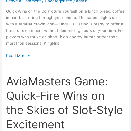
Leave a Comment
/
Uncategorized
/
admin
Player
Quick Wins on the Go Picture yourself on a lunch break, coffee
in hand, scrolling through your phone. The screen lights up
with a familiar crown icon—KingHills Casino is ready to offer a
burst of excitement without demanding hours of your time. For
players who thrive on short, high‑energy bursts rather than
marathon sessions, KingHills
Read More »
AviaMasters Game:
AviaMasters
Game:
Quick‑Fire
Quick‑Fire Wins on
Wins
on
the Skies of Slot‑Style
the
Skies
Excitement
of
Slot‑Style