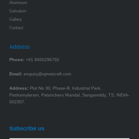
Aluminum
Galvalum
Gallery
Contact
Address
Phone:
+91 8455296792
Email:
enquiry@vjmetcraft.com
Address:
Plot No 30, Phase-lll, Industrial Park,
Pashamylaram, Patancheru Mandal, Sangareddy, TS, INDIA-
502307.
Subscribe us