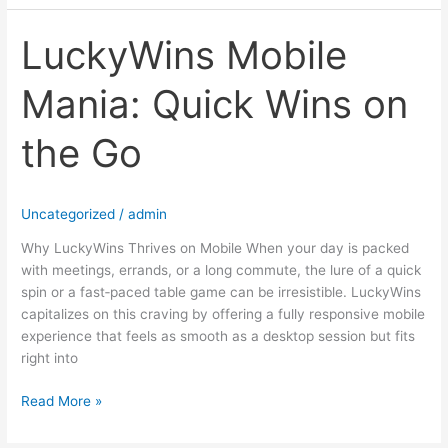
LuckyWins Mobile
LuckyWins
Mobile
Mania:
Mania: Quick Wins on
Quick
Wins
the Go
on
the
Go
Uncategorized
/
admin
Why LuckyWins Thrives on Mobile When your day is packed
with meetings, errands, or a long commute, the lure of a quick
spin or a fast‑paced table game can be irresistible. LuckyWins
capitalizes on this craving by offering a fully responsive mobile
experience that feels as smooth as a desktop session but fits
right into
Read More »