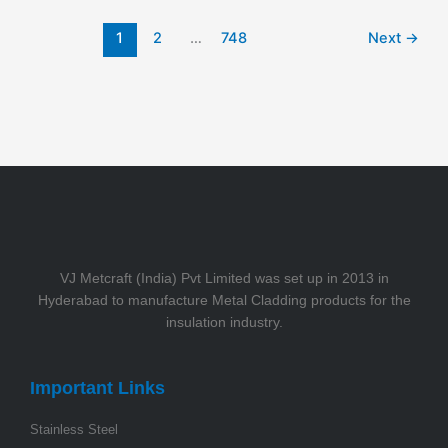
1
2
…
748
Next
→
VJ Metcraft (India) Pvt Limited was set up in 2013 in
Hyderabad to manufacture Metal Cladding products for the
insulation industry.
Important Links
Stainless Steel