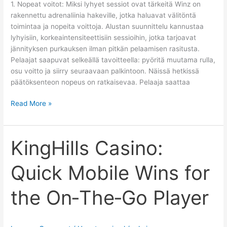
1. Nopeat voitot: Miksi lyhyet sessiot ovat tärkeitä Winz on
rakennettu adrenaliinia hakeville, jotka haluavat välitöntä
toimintaa ja nopeita voittoja. Alustan suunnittelu kannustaa
lyhyisiin, korkeaintensiteettisiin sessioihin, jotka tarjoavat
jännityksen purkauksen ilman pitkän pelaamisen rasitusta.
Pelaajat saapuvat selkeällä tavoitteella: pyöritä muutama rulla,
osu voitto ja siirry seuraavaan palkintoon. Näissä hetkissä
päätöksenteon nopeus on ratkaisevaa. Pelaaja saattaa
Read More »
KingHills Casino:
KingHills
Casino:
Quick
Quick Mobile Wins for
Mobile
Wins
the On‑The‑Go Player
for
the
On‑The‑Go