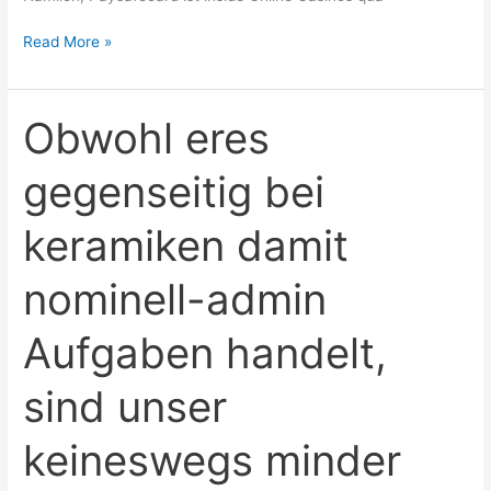
Read More »
Obwohl eres
Obwohl
eres
gegenseitig
gegenseitig bei
bei
keramiken
keramiken damit
damit
nominell-
nominell-admin
admin
Aufgaben
Aufgaben handelt,
handelt,
sind
unser
sind unser
keineswegs
minder
keineswegs minder
vordergrundig