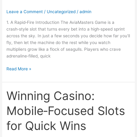
Excitement
Leave a Comment
/
Uncategorized
/
admin
1. A Rapid‑Fire Introduction The AviaMasters Game is a
crash‑style slot that turns every bet into a high‑speed sprint
across the sky. In just a few seconds you decide how far you’ll
fly, then let the machine do the rest while you watch
multipliers grow like a flock of seagulls. Players who crave
adrenaline‑filled, quick
Read More »
Winning Casino:
Winning
Casino:
Mobile‑Focused
Mobile‑Focused Slots
Slots
for
for Quick Wins
Quick
Wins