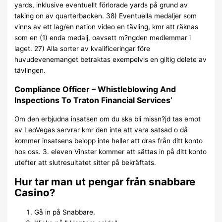
yards, inklusive eventuellt förlorade yards på grund av
taking on av quarterbacken. 38) Eventuella medaljer som
vinns av ett lag/en nation video en tävling, kmr att räknas
som en (1) enda medalj, oavsett m?ngden medlemmar i
laget. 27) Alla sorter av kvalificeringar före
huvudevenemanget betraktas exempelvis en giltig delete av
tävlingen.
Compliance Officer – Whistleblowing And
Inspections To Traton Financial Services’
Om den erbjudna insatsen om du ska bli missn?jd tas emot
av LeoVegas servrar kmr den inte att vara satsad o då
kommer insatsens belopp inte heller att dras från ditt konto
hos oss. 3. eleven Vinster kommer att sättas in på ditt konto
utefter att slutresultatet sitter på bekräftats.
Hur tar man ut pengar från snabbare
Casino?
Gå in på Snabbare.