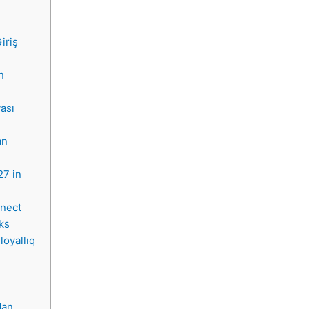
iriş
n
ası
an
27 in
nnect
ks
loyallıq
dan