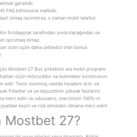
etmək gərəkdir.
fli FAQ bölməsinə malikdir.
axil olmaq lazımdırsa, o zaman mobil telefon
.
ilin fırıldaqçılar tərəfindən sındırılacağından və
dən qorxmaq olmaz.
ən sizin üçün daha cəlbedici olan bonus
z.
çün Mostbet-27 Buc şirkətinin əla mobil proqramı
cihazları üçün mövcuddur və bukmeker kontorunun
n edir. Təyin olunmuş vaxtda hesabını artır və
sək fribetlər və ya depozitinin yüksək faizlərini
ara mərc edin və uduzsanız, mərcinizin 100%-ni
diyyatdan keçin və risk etmədən idmana mərc edin!
n Mostbet 27?
üəyyən bir oyun növünü seçə bilərsiniz. Bütün