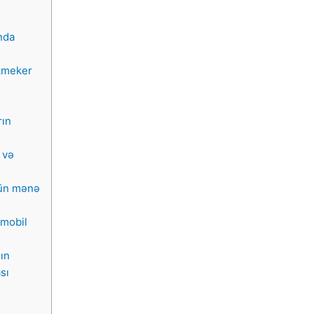
nda
kmeker
rın
 və
çün mənə
 mobil
ın
ası