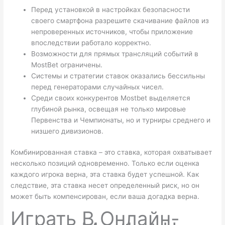
Перед установкой в настройках безопасности
своего смартфона разрешите скачивание файлов из
непроверенных источников, чтобы приложение
впоследствии работало корректно.
Возможности для прямых трансляций событий в
MostBet ограничены.
Системы и стратегии ставок оказались бессильны
перед генераторами случайных чисел.
Среди своих конкурентов Mostbet выделяется
глубиной рынка, освещая не только мировые
Первенства и Чемпионаты, но и турниры среднего и
низшего дивизионов.
Комбинированная ставка – это ставка, которая охватывает
несколько позиций одновременно. Только если оценка
каждого игрока верна, эта ставка будет успешной. Как
следствие, эта ставка несет определенный риск, но он
может быть компенсирован, если ваша догадка верна.
Играть В Онлайн-