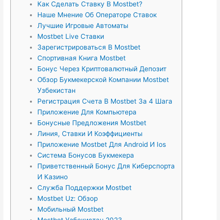
Как Сделать Ставку В Mostbet?
Наше Мнение Об Операторе Ставок
Лучшие Игровые Автоматы
Mostbet Live Ставки
Зарегистрироваться В Mostbet
Спортивная Книга Mostbet
Бонус Через Криптовалютный Депозит
Обзор Букмекерской Компании Mostbet
Узбекистан
Регистрация Счета В Mostbet За 4 Шага
Приложение Для Компьютера
Бонусные Предложения Mostbet
Линия, Ставки И Коэффициенты
Приложение Mostbet Для Android И Ios
Система Бонусов Букмекера
Приветственный Бонус Для Киберспорта
И Казино
Служба Поддержки Mostbet
Mostbet Uz: Обзор
Мобильный Mostbet
Mostbet Узбекистан 2023