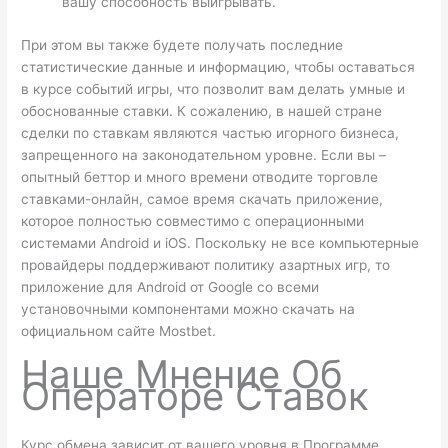
вашу способность выигрывать.
При этом вы также будете получать последние
статистические данные и информацию, чтобы оставаться
в курсе событий игры, что позволит вам делать умные и
обоснованные ставки. К сожалению, в нашей стране
сделки по ставкам являются частью игорного бизнеса,
запрещенного на законодательном уровне. Если вы –
опытный беттор и много времени отводите торговле
ставками-онлайн, самое время скачать приложение,
которое полностью совместимо с операционными
системами Android и iOS. Поскольку не все компьютерные
провайдеры поддерживают политику азартных игр, то
приложение для Android от Google со всеми
установочными компонентами можно скачать на
официальном сайте Mostbet.
Наше Мнение Об
Операторе Ставок
Курс обмена зависит от вашего уровня в Программе