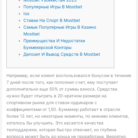
Популярные Игры В Mostbet
Ios
Ставки На Спорт В Mostbet
Самые Популярные Игры В Казино
Mostbet
Преимущества И Недостатки
Букмекерской Конторы
Депозит И Вывод Средств В Mostbet
Например, если клиент воспользовался бонусом в течение
7 дней после того, как пополнил счет, ему поступает
дополнительно еще 50% от суммы взноса. Средства
нужно будет отыграть в 20-кратном размере на
спортивном рынке для ставок-ординаров с
коэффициентами от 1,50. Букмекер работает в отрасли
более 13 лет, но некоторые моменты, по мнению клиентов,
хотелось бы улучшить. Это касается качества
техподдержки, которая быстро отвечает, но глубина
вопроса может быть до конца не проработана. Вероятно,