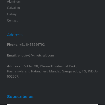
Aluminum
Galvalum
Gallery
Contact
Address
Phone:
+91 8455296792
Email:
enquiry@vjmetcraft.com
Address:
Plot No 30, Phase-lll, Industrial Park,
Pashamylaram, Patancheru Mandal, Sangareddy, TS, INDIA-
502307.
Subscribe us