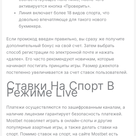
активируется кнопка «Проверить».
Линия включает более 18 видов спорта, что
довольно впечатляюще для такого нового
букмекера.
Если промокод введен правильно, вы сразу же получите
дополнительный бонус на свой счет. Затем выбрать
способ регистрации по электронной почте и нажать
«далее». Его часто рекомендуют новичкам, которые
начинают постигать принципы игры. Размер джекпота
постепенно увеличивается за счет ставок пользователей.
Ставки На Спорт В
Режиме Live
Платежи осуществляются по зашифрованным каналам, а
наличие лицензии гарантирует безопасность платежей.
Mostbet позволяет играть в онлайн-слоты и другие
популярные азартные игры, а также делать ставки на
спорт. Помимо ставок на спорт, на сайте Mostbet есть