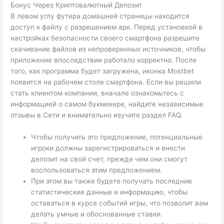
Бонус Через Криптовалютный Депозит
В левом углу футера домашней страницы находится
доступ к файлу с разрешением арк. Перед установкой в
настройках безопасности своего смартфона разрешите
скачивание файлов из непроверенных источников, чтобы
приложение впоследствии работало корректно. После
того, как программа будет загружена, иконка Mostbet
появится на рабочем столе смартфона. Если вы решили
стать клиентом компании, вначале ознакомьтесь с
информацией о самом букмекере, найдите независимые
отзывы в Сети и внимательно изучите раздел FAQ.
Чтобы получить это предложение, потенциальные
игроки должны зарегистрироваться и внести
депозит на свой счет, прежде чем они смогут
воспользоваться этим предложением.
При этом вы также будете получать последние
статистические данные и информацию, чтобы
оставаться в курсе событий игры, что позволит вам
делать умные и обоснованные ставки.