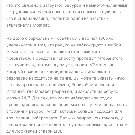
что это связано с загрузкой ресурса и немногочисленными
сотрудниками. Живой покер, одна из самых популярных
игр в онлайн-казино, является одной из азартных
альтернатив Mostbet.
Но даже с зеркальными ссылками у вас нет 100%-ой
уверенности в том, что ресурс не заблокируют в любой
момент. Игра вместе с вашими ставками может
прерваться, а средства попросту пропадут. Чтобы этого
не случилось, рекомендуем установить VPN-сервис,
который позволяет конфиденциально и абсолютно
безопасно находиться на сайте. Вы можете указать иную
страну проживания, например, Великобританию или
Испанию, где Mostbet разрешен, и заходить на ресурс
можно 24/7. Для тех, кто хочет наблюдать за ходом
происходящего соревнования, мы советуем использовать
сторонний ресурс Twitch, который больше подходит для
трансляции киберспорта. Прямых эфиров, как таковых, у
оператора нет, и это является существенным недостатком
для любителей ставок-LIVE.