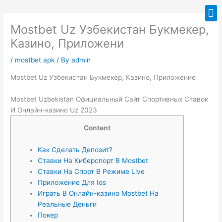
Skip
M
to
Mostbet Uz Узбекистан Букмекер,
content
Казино, Приложени
/
mostbet apk
/ By
admin
Mostbet Uz Узбекистан Букмекер, Казино, Приложение
Mostbet Uzbekistan Официальный Сайт Спортивных Ставок
И Онлайн-казино Uz 2023
Content
Как Сделать Депозит?
Ставки На Киберспорт В Mostbet
Ставки На Спорт В Режиме Live
Приложение Для Ios
Играть В Онлайн-казино Mostbet На
Реальные Деньги
Покер