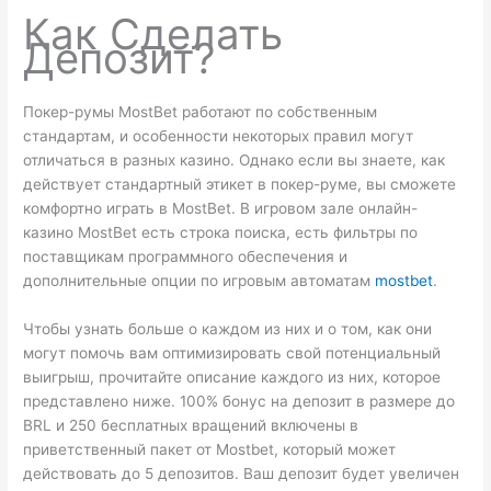
Как Сделать
Депозит?
Покер-румы MostBet работают по собственным
стандартам, и особенности некоторых правил могут
отличаться в разных казино. Однако если вы знаете, как
действует стандартный этикет в покер-руме, вы сможете
комфортно играть в MostBet. В игровом зале онлайн-
казино MostBet есть строка поиска, есть фильтры по
поставщикам программного обеспечения и
дополнительные опции по игровым автоматам
mostbet
.
Чтобы узнать больше о каждом из них и о том, как они
могут помочь вам оптимизировать свой потенциальный
выигрыш, прочитайте описание каждого из них, которое
представлено ниже. 100% бонус на депозит в размере до
BRL и 250 бесплатных вращений включены в
приветственный пакет от Mostbet, который может
действовать до 5 депозитов. Ваш депозит будет увеличен