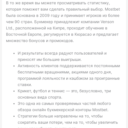
В то же время вы можете просматривать статистику,
которая поможет вам сделать правильный выбор. Mostbet
была основана в 2009 году и принимает игроков из более
чем 90 стран. Букмекер принадлежит компании Venson
Ltd., расположенной на Кипре, проходит обучение в
Восточной Европе, регулируется в Кюрасао и предлагает
множество бонусов и промокодов.
И результаты всегда радуют пользователей и
приносят им большие выигрыши.
Активность клиентов поддерживается постоянными
бесплатными вращениями, акциями одного дня,
программой лояльности и кэшбэком за проигранные
ставки.
Крикет, футбол и теннис — это, безусловно, три
основных вида спорта.
Это одна из самых проверяемых частей любого
обзора онлайн букмекерской конторы Mostbet.
Стратегии больше направлены на то, чтобы
сократить ваши потери, чем на то, чтобы увеличить