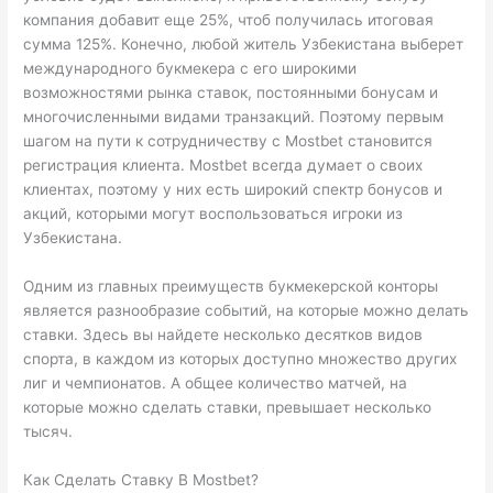
компания добавит еще 25%, чтоб получилась итоговая
сумма 125%. Конечно, любой житель Узбекистана выберет
международного букмекера с его широкими
возможностями рынка ставок, постоянными бонусам и
многочисленными видами транзакций. Поэтому первым
шагом на пути к сотрудничеству с Mostbet становится
регистрация клиента. Mostbet всегда думает о своих
клиентах, поэтому у них есть широкий спектр бонусов и
акций, которыми могут воспользоваться игроки из
Узбекистана.
Одним из главных преимуществ букмекерской конторы
является разнообразие событий, на которые можно делать
ставки. Здесь вы найдете несколько десятков видов
спорта, в каждом из которых доступно множество других
лиг и чемпионатов. А общее количество матчей, на
которые можно сделать ставки, превышает несколько
тысяч.
Как Сделать Ставку В Mostbet?