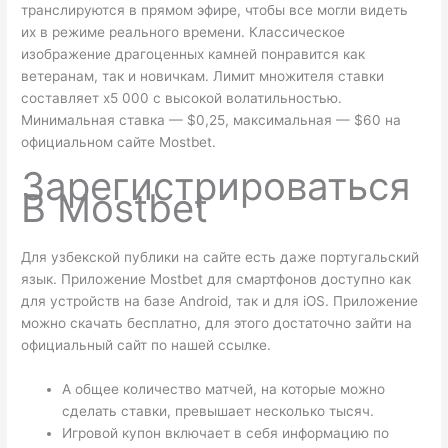
транслируются в прямом эфире, чтобы все могли видеть
их в режиме реального времени. Классическое
изображение драгоценных камней понравится как
ветеранам, так и новичкам. Лимит множителя ставки
составляет х5 000 с высокой волатильностью.
Минимальная ставка — $0,25, максимальная — $60 на
официальном сайте Mostbet.
Зарегистрироваться
В Mostbet
Для узбекской публики на сайте есть даже португальский
язык. Приложение Mostbet для смартфонов доступно как
для устройств на базе Android, так и для iOS. Приложение
можно скачать бесплатно, для этого достаточно зайти на
официальный сайт по нашей ссылке.
А общее количество матчей, на которые можно
сделать ставки, превышает несколько тысяч.
Игровой купон включает в себя информацию по