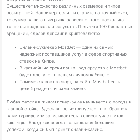
Существует множество различных размеров и типов
розыгрышей. Например, если вы ставите на точный счет,
то сумма вашего выигрыша зависит от того, насколько
точно вы предсказали результат. Получите 100 бесплатных
вращений, сделав депозит в криптовалютах!
Онлайн-букмекер MostBet — один из самых
надежных поставщиков услуг в сфере спортивных
ставок на Кипре.
В кратчайшие сроки ваш вывод средств с Mostbet
будет доступен в вашем личном кабинете.
Помимо ставок на спорт, на сайте Mostbet есть
целый раздел с играми казино.
Любая сессия в живом покер-руме начинается с похода к
главной стойке. Здесь вы регистрируетесь в выбранном
вами турнире или записываетесь в список участников
кэш-игры. Блэкджек всегда пользовался большим
успехом, когда он был принят онлайн-казино.