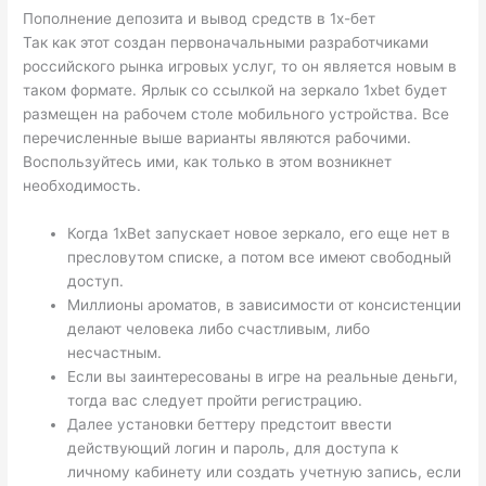
Пополнение депозита и вывод средств в 1х-бет
Так как этот создан первоначальными разработчиками
российского рынка игровых услуг, то он является новым в
таком формате. Ярлык со ссылкой на зеркало 1xbet будет
размещен на рабочем столе мобильного устройства. Все
перечисленные выше варианты являются рабочими.
Воспользуйтесь ими, как только в этом возникнет
необходимость.
Когда 1xBet запускает новое зеркало, его еще нет в
пресловутом списке, а потом все имеют свободный
доступ.
Миллионы ароматов, в зависимости от консистенции
делают человека либо счастливым, либо
несчастным.
Если вы заинтересованы в игре на реальные деньги,
тогда вас следует пройти регистрацию.
Далее установки беттеру предстоит ввести
действующий логин и пароль, для доступа к
личному кабинету или создать учетную запись, если