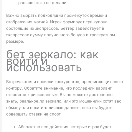
раньше этого не делали.
Важно выбрать подходящий промежуток времени
отображения матчей. Игрок формирует три купона
состоящие из экспрессов. Беттер задействует в
экспрессах сумму полученного бонуса в троекратном
размере.
бет зеркало: как
войти и
использовать
Встречаются и происки конкурентов, продвигающих свою
контору. Обратите внимание, что последний вариант
относится к рискованным. Вы не можете достоверно
знать, реальное ли зеркало, или это мошенники хотят вас
обмануть и похитить личные данные, пока вы будете
совершать ставки на спорт.
Абсолютно все действия, которые игрок будет