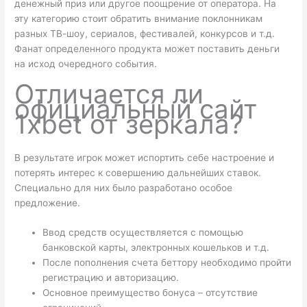
денежный приз или другое поощрение от оператора. На
эту категорию стоит обратить внимание поклонникам
разных ТВ-шоу, сериалов, фестивалей, конкурсов и т.д.
Фанат определенного продукта может поставить деньги
на исход очередного события.
Отличается ли
официальный сайт
1xbet от зеркала?
В результате игрок может испортить себе настроение и
потерять интерес к совершению дальнейших ставок.
Специально для них было разработано особое
предложение.
Ввод средств осуществляется с помощью
банковской карты, электронных кошельков и т.д.
После пополнения счета беттору необходимо пройти
регистрацию и авторизацию.
Основное преимущество бонуса – отсутствие