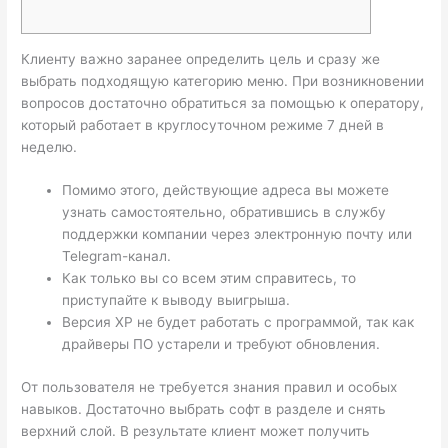
Клиенту важно заранее определить цель и сразу же
выбрать подходящую категорию меню. При возникновении
вопросов достаточно обратиться за помощью к оператору,
который работает в круглосуточном режиме 7 дней в
неделю.
Помимо этого, действующие адреса вы можете
узнать самостоятельно, обратившись в службу
поддержки компании через электронную почту или
Telegram-канал.
Как только вы со всем этим справитесь, то
приступайте к выводу выигрыша.
Версия XP не будет работать с программой, так как
драйверы ПО устарели и требуют обновления.
От пользователя не требуется знания правил и особых
навыков. Достаточно выбрать софт в разделе и снять
верхний слой. В результате клиент может получить