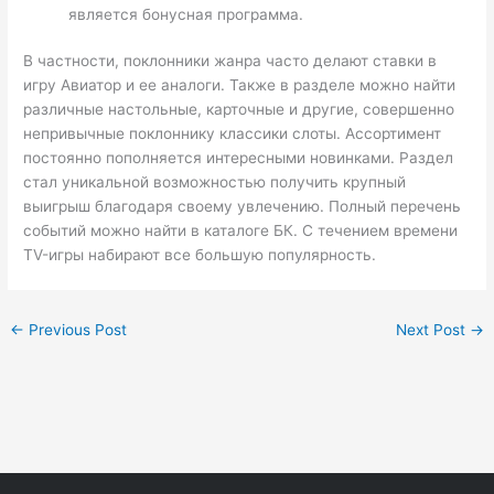
является бонусная программа.
В частности, поклонники жанра часто делают ставки в
игру Авиатор и ее аналоги. Также в разделе можно найти
различные настольные, карточные и другие, совершенно
непривычные поклоннику классики слоты. Ассортимент
постоянно пополняется интересными новинками. Раздел
стал уникальной возможностью получить крупный
выигрыш благодаря своему увлечению. Полный перечень
событий можно найти в каталоге БК. С течением времени
TV-игры набирают все большую популярность.
←
Previous Post
Next Post
→