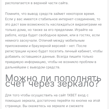
располагается в верхней части сайта.
Помните, что вывод средств займет некоторое время.
Если у вас имеется стабильное интернет-соединение, то
это даст вам возможность наслаждаться видеоиграми не
только дома, но также за его пределами. Играйте на
работе, когда будет свободное время, или в гостях, если
немного заскучали. Отличий между мобильным
приложением и браузерной версией – нет. После
регистрации нужно будет посетить личный кабинет, чтобы
добавить оставшиеся данные. Всегда пишите только
правдивую информацию, чтобы не возникло проблем в
дальнейшем с выводом средств.
Можно ли пополнять
счет через зеркало?
Для того чтобы осуществить на сайт 1XBET вход с
помощью зеркала, достаточно перейти по кнопке на этой
странице. Вы окажетесь на зеркале и сможете