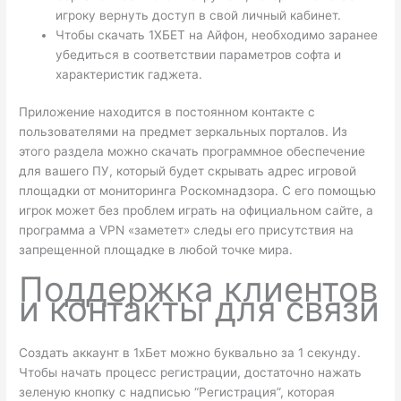
игроку вернуть доступ в свой личный кабинет.
Чтобы скачать 1ХБЕТ на Айфон, необходимо заранее
убедиться в соответствии параметров софта и
характеристик гаджета.
Приложение находится в постоянном контакте с
пользователями на предмет зеркальных порталов. Из
этого раздела можно скачать программное обеспечение
для вашего ПУ, который будет скрывать адрес игровой
площадки от мониторинга Роскомнадзора. С его помощью
игрок может без проблем играть на официальном сайте, а
программа а VPN «заметет» следы его присутствия на
запрещенной площадке в любой точке мира.
Поддержка клиентов
и контакты для связи
Создать аккаунт в 1хБет можно буквально за 1 секунду.
Чтобы начать процесс регистрации, достаточно нажать
зеленую кнопку с надписью “Регистрация”, которая