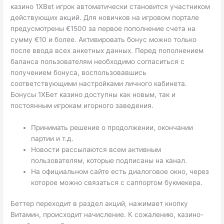
казино 1XBet игрок автоматически становится участником
действующих акций. Для новичков на игровом портале
предусмотрены €1500 за первое пополнение счета на
сумму €10 и более. Активировать бонус можно только
после ввода всех анкетных данных. Перед пополнением
баланса пользователям необходимо согласиться с
получением бонуса, воспользовавшись
соответствующими настройками личного кабинета.
Бонусы 1ХБет казино доступны как новым, так и
постоянным игрокам игорного заведения.
Принимать решение о продолжении, окончании
партии и т.д.
Новости рассылаются всем активным
пользователям, которые подписаны на канал.
На официальном сайте есть диалоговое окно, через
которое можно связаться с саппортом букмекера.
Беттер переходит в раздел акций, нажимает кнопку
Витамин, происходит начисление. К сожалению, казино-