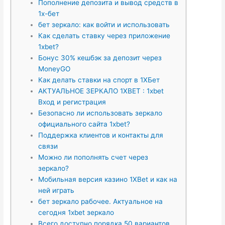
Пополнение депозита и вывод средств в
1х-бет
бет зеркало: как войти и использовать
Как сделать ставку через приложение
1xbet?
Бонус 30% кешбэк за депозит через
MoneyGO
Как делать ставки на спорт в 1ХБет
АКТУАЛЬНОЕ ЗЕРКАЛО 1XBET : 1xbet
Вход и регистрация
Безопасно ли использовать зеркало
официального сайта 1xbet?
Поддержка клиентов и контакты для
связи
Можно ли пополнять счет через
зеркало?
Мобильная версия казино 1XBet и как на
ней играть
бет зеркало рабочее. Актуальное на
сегодня 1xbet зеркало
Всего доступно порядка 50 вариантов.