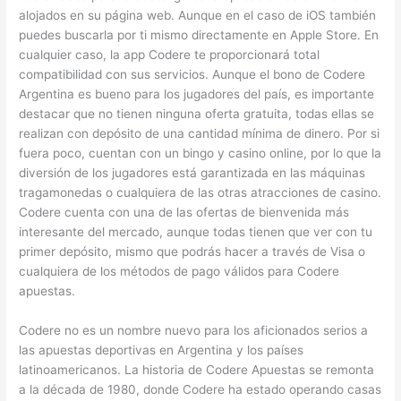
alojados en su página web. Aunque en el caso de iOS también
puedes buscarla por ti mismo directamente en Apple Store. En
cualquier caso, la app Codere te proporcionará total
compatibilidad con sus servicios. Aunque el bono de Codere
Argentina es bueno para los jugadores del país, es importante
destacar que no tienen ninguna oferta gratuita, todas ellas se
realizan con depósito de una cantidad mínima de dinero. Por si
fuera poco, cuentan con un bingo y casino online, por lo que la
diversión de los jugadores está garantizada en las máquinas
tragamonedas o cualquiera de las otras atracciones de casino.
Codere cuenta con una de las ofertas de bienvenida más
interesante del mercado, aunque todas tienen que ver con tu
primer depósito, mismo que podrás hacer a través de Visa o
cualquiera de los métodos de pago válidos para Codere
apuestas.
Codere no es un nombre nuevo para los aficionados serios a
las apuestas deportivas en Argentina y los países
latinoamericanos. La historia de Codere Apuestas se remonta
a la década de 1980, donde Codere ha estado operando casas