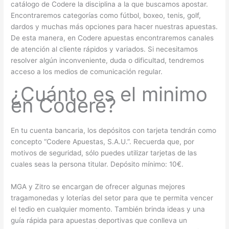
catálogo de Codere la disciplina a la que buscamos apostar.
Encontraremos categorías como fútbol, boxeo, tenis, golf,
dardos y muchas más opciones para hacer nuestras apuestas.
De esta manera, en Codere apuestas encontraremos canales
de atención al cliente rápidos y variados. Si necesitamos
resolver algún inconveniente, duda o dificultad, tendremos
acceso a los medios de comunicación regular.
¿Cuánto es el minimo
en Codere?
En tu cuenta bancaria, los depósitos con tarjeta tendrán como
concepto “Codere Apuestas, S.A.U.”. Recuerda que, por
motivos de seguridad, sólo puedes utilizar tarjetas de las
cuales seas la persona titular. Depósito mínimo: 10€.
MGA y Zitro se encargan de ofrecer algunas mejores
tragamonedas y loterías del setor para que te permita vencer
el tedio en cualquier momento. También brinda ideas y una
guía rápida para apuestas deportivas que conlleva un