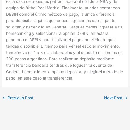
es la casa de apuestas patrocinadora oficial de la NBA y del
equipo de fútbol Real Madrid. Finalmente, puedes contar con
DEBIN como el último método de pago, la única diferencia
para depositar aquí es que debes ingresar los datos que te
solicitan y hacer clic en Generar. Después debes ingresar a tu
homebanking y seleccionar la opción DEBIN, allí estará
generado el DEBIN para finalizar el pago con el dinero que
tengas disponible. El tiempo para ver refleado el movimiento,
también va de 1 a 3 días laborables y el depósito mínimo es de
200 pesos argentinos. Para realizar un depósito mediante
transferencia bancaria tendrás que loguear tu cuenta de
Codere, hacer clic en la opción depositar y elegir el método de
pago, en este caso la transferencia.
←
Previous Post
Next Post
→