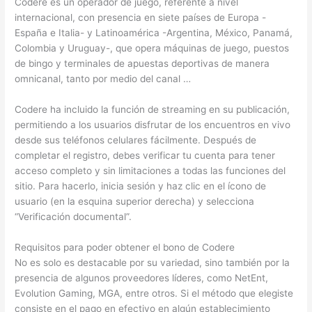
Codere es un operador de juego, referente a nivel
internacional, con presencia en siete países de Europa -
España e Italia- y Latinoamérica -Argentina, México, Panamá,
Colombia y Uruguay-, que opera máquinas de juego, puestos
de bingo y terminales de apuestas deportivas de manera
omnicanal, tanto por medio del canal …
Codere ha incluido la función de streaming en su publicación,
permitiendo a los usuarios disfrutar de los encuentros en vivo
desde sus teléfonos celulares fácilmente. Después de
completar el registro, debes verificar tu cuenta para tener
acceso completo y sin limitaciones a todas las funciones del
sitio. Para hacerlo, inicia sesión y haz clic en el ícono de
usuario (en la esquina superior derecha) y selecciona
“Verificación documental”.
Requisitos para poder obtener el bono de Codere
No es solo es destacable por su variedad, sino también por la
presencia de algunos proveedores líderes, como NetEnt,
Evolution Gaming, MGA, entre otros. Si el método que elegiste
consiste en el pago en efectivo en algún establecimiento