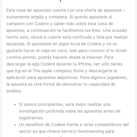
Esta casa de apuestas cuenta con una oferta de apuestas –
sumamente amplia y completa. Si querés apostarle al
campeón con Codere y saber más sobre esta casa de
apuestas, a continuación te facilitamos los links. Una ocasião
hecho esto, réussi à cuenta será verificada y lista pra realizar
apuestas. Si apostaste en algún local de Codere y no os
gustaria hacer el viaje en vano, solo para conocer si tu ticket
contine premio, podrás hacerlo desde la internet. Para
descargar la app Codere durante tu iPhone, tan sólo tienes
que irgi en el The apple company Store y descargarte la
aplicación para apuestas deportivas. Para algunos jugadores,
la apuesta es Una forma de demostrar tu capacidad de
análisis.
Si somos principiantes, será mejor realizar una
investigación profunda sobre las apuestas antes de
registrarnos.
Un beneficio de Codere frente a otras competidoras del
sector es que ofrece servicio livestreaming para