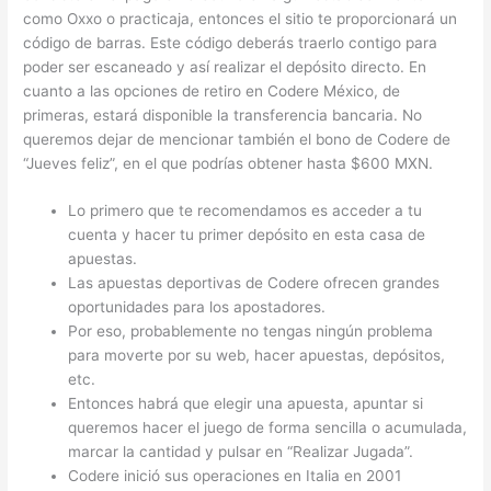
como Oxxo o practicaja, entonces el sitio te proporcionará un
código de barras. Este código deberás traerlo contigo para
poder ser escaneado y así realizar el depósito directo. En
cuanto a las opciones de retiro en Codere México, de
primeras, estará disponible la transferencia bancaria. No
queremos dejar de mencionar también el bono de Codere de
“Jueves feliz”, en el que podrías obtener hasta $600 MXN.
Lo primero que te recomendamos es acceder a tu
cuenta y hacer tu primer depósito en esta casa de
apuestas.
Las apuestas deportivas de Codere ofrecen grandes
oportunidades para los apostadores.
Por eso, probablemente no tengas ningún problema
para moverte por su web, hacer apuestas, depósitos,
etc.
Entonces habrá que elegir una apuesta, apuntar si
queremos hacer el juego de forma sencilla o acumulada,
marcar la cantidad y pulsar en “Realizar Jugada”.
Codere inició sus operaciones en Italia en 2001