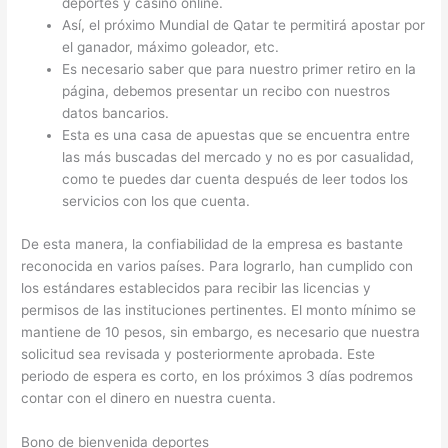
deportes y casino online.
Así, el próximo Mundial de Qatar te permitirá apostar por
el ganador, máximo goleador, etc.
Es necesario saber que para nuestro primer retiro en la
página, debemos presentar un recibo con nuestros
datos bancarios.
Esta es una casa de apuestas que se encuentra entre
las más buscadas del mercado y no es por casualidad,
como te puedes dar cuenta después de leer todos los
servicios con los que cuenta.
De esta manera, la confiabilidad de la empresa es bastante
reconocida en varios países. Para lograrlo, han cumplido con
los estándares establecidos para recibir las licencias y
permisos de las instituciones pertinentes. El monto mínimo se
mantiene de 10 pesos, sin embargo, es necesario que nuestra
solicitud sea revisada y posteriormente aprobada. Este
periodo de espera es corto, en los próximos 3 días podremos
contar con el dinero en nuestra cuenta.
Bono de bienvenida deportes