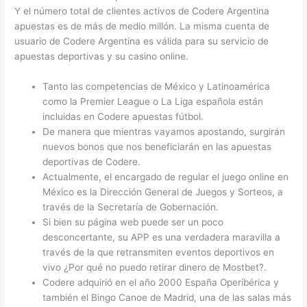
Y el número total de clientes activos de Codere Argentina
apuestas es de más de medio millón. La misma cuenta de
usuario de Codere Argentina es válida para su servicio de
apuestas deportivas y su casino online.
Tanto las competencias de México y Latinoamérica
como la Premier League o La Liga española están
incluidas en Codere apuestas fútbol.
De manera que mientras vayamos apostando, surgirán
nuevos bonos que nos beneficiarán en las apuestas
deportivas de Codere.
Actualmente, el encargado de regular el juego online en
México es la Dirección General de Juegos y Sorteos, a
través de la Secretaría de Gobernación.
Si bien su página web puede ser un poco
desconcertante, su APP es una verdadera maravilla a
través de la que retransmiten eventos deportivos en
vivo ¿Por qué no puedo retirar dinero de Mostbet?.
Codere adquirió en el año 2000 España Operibérica y
también el Bingo Canoe de Madrid, una de las salas más