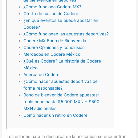
¿Cómo funciona Codere MX?
Oferta de casino de Codere
¿En qué eventos se puede apostar en
Codere?
¿Cómo funcionan las apuestas deportivas?
Codere MX Bono de Bienvenida
Codere Opiniones y conclusión
Mercados en Codere México
¿Qué es Codere? La historia de Codere
México
Acerca de Codere
¿Cómo hacer apuestas deportivas de
forma responsable?
Bono de bienvenida Codere apuestas:
triple bono hasta $5.000 MXN + $500
MXN adicionales
Cómo hacer un retiro en Codere
Los enlaces para la descarga de la aplicación se encuentran