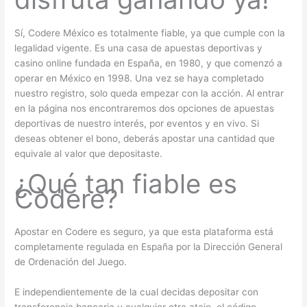
Sí, Codere México es totalmente fiable, ya que cumple con la
legalidad vigente. Es una casa de apuestas deportivas y
casino online fundada en España, en 1980, y que comenzó a
operar en México en 1998. Una vez se haya completado
nuestro registro, solo queda empezar con la acción. Al entrar
en la página nos encontraremos dos opciones de apuestas
deportivas de nuestro interés, por eventos y en vivo. Si
deseas obtener el bono, deberás apostar una cantidad que
equivale al valor que depositaste.
¿Qué tan fiable es
Codere?
Apostar en Codere es seguro, ya que esta plataforma está
completamente regulada en España por la Dirección General
de Ordenación del Juego.
E independientemente de la cual decidas depositar con