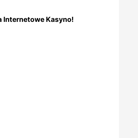
a Internetowe Kasyno!