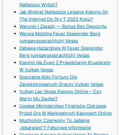
Najlepszy Wybór?
Jak Wybrać Najlepsze Legalne Kasyno On
The Internet Do Gry T 2023 Roku?
Warunki I Zasady — Bonus Bez Depozytu
Wersja Mobilna Feuer Speiender Berg
(umgangssprachlich) Vegas
Zabawa Hazardowa W Feuer Speiender
Berg (umgangssprachlich) Vegas
Kasyno Na Żywo Z Prawdziwym Krupierem
W Vulkan Vegas
Specjalne Koło Fortuny Dla
Zarejestrowanych Graczy Vulkan Vegas
Vulkan Las Vegas Kasyno Online – Czy
Warto Mu Zaufać?
Uwaga! Ministerstwo Finansów Ostrzega
Przed Grą W Nielegalnych Kasynach Online
Muchomor Czerwony To Jadalne
„lekarstwo”? Fałszywe Informacje
Dlaczego Kasyno Vulkan Vegas To Realne