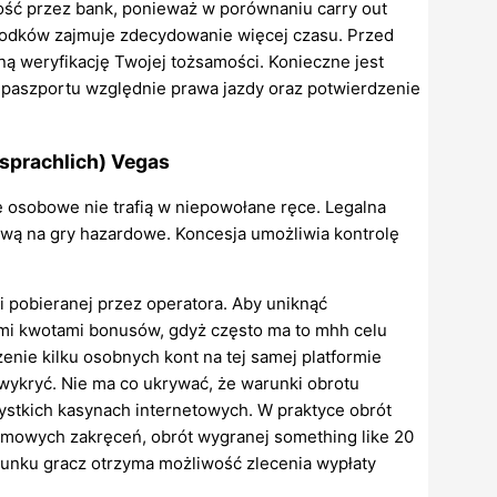
ność przez bank, ponieważ w porównaniu carry out
środków zajmuje zdecydowanie więcej czasu. Przed
ną weryfikację Twojej tożsamości. Konieczne jest
 paszportu względnie prawa jazdy oraz potwierdzenie
ssprachlich) Vegas
 osobowe nie trafią w niepowołane ręce. Legalna
ową na gry hazardowe. Koncesja umożliwia kontrolę
ji pobieranej przez operatora. Aby uniknąć
ymi kwotami bonusów, gdyż często ma to mhh celu
nie kilku osobnych kont na tej samej platformie
wykryć. Nie ma co ukrywać, że warunki obrotu
ystkich kasynach internetowych. W praktyce obrót
rmowych zakręceń, obrót wygranej something like 20
arunku gracz otrzyma możliwość zlecenia wypłaty