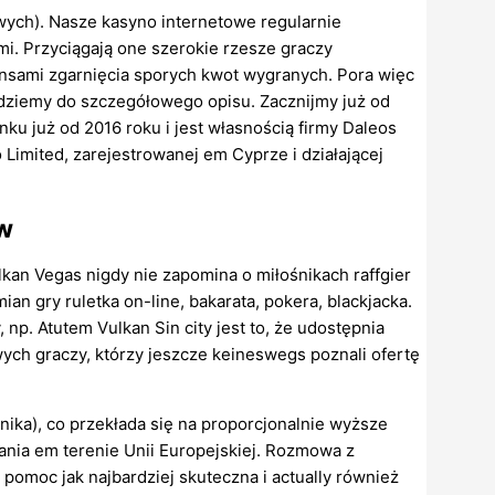
owych). Nasze kasyno internetowe regularnie
mi. Przyciągają one szerokie rzesze graczy
ansami zgarnięcia sporych kwot wygranych. Pora więc
jdziemy do szczegółowego opisu. Zacznijmy już od
nku już od 2016 roku i jest własnością firmy Daleos
 Limited, zarejestrowanej em Cyprze i działającej
w
kan Vegas nigdy nie zapomina o miłośnikach raffgier
an gry ruletka on-line, bakarata, pokera, blackjacka.
 np. Atutem Vulkan Sin city jest to, że udostępnia
wych graczy, którzy jeszcze keineswegs poznali ofertę
ika), co przekłada się na proporcjonalnie wyższe
ania em terenie Unii Europejskiej. Rozmowa z
 pomoc jak najbardziej skuteczna i actually również