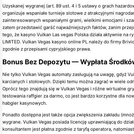
Uzyskanej wygranej (art. 89 ust. 4 i 5 ustawy o grach hazard
organizuje wspaniałe turnieje slotowe z atrakcyjnymi nagroda
zainteresowanych wspaniałymi grami, wielkimi emocjami i sz
zatem przedstawić garść najważniejszych faktów, zanim prze
tego, że kasyno Vulkan Las vegas Polska działa aktywnie na ry
LIMITED. Vulkan Vegas kasyno online PL należy do firmy Brivio
zgodnie z przepisami cypryjskiego prawa.
Bonus Bez Depozytu — Wypłata Środkó
Nie tylko Vulkan Vegas automaty zasługują na uwagę, gdyż Vul
karcianych i stołowych. Dzięki temu można zagrać w wiele odmi
Oprócz tego znajdują się w Vulkan Vegas i różne wirtualne gry,
testowania raffgier za darmo, co jest bardzo korzystne dla no
habgier kasynowych.
Ponadto dostępna jest także opcja zwiększenia zakładu (mnożn
wygrane. Vulkan Vegas posiada licencję uprawniającą do dział
konsultantem jest płatna zgodnie z taryfą operatora, natomiast