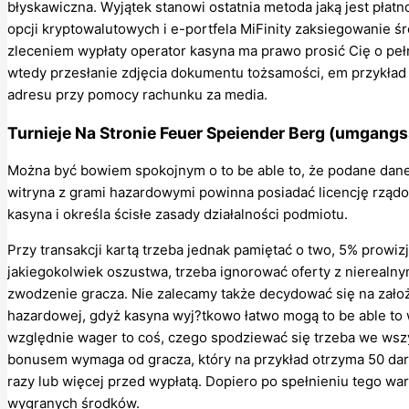
błyskawiczna. Wyjątek stanowi ostatnia metoda jaką jest płat
opcji kryptowalutowych i e-portfela MiFinity zaksiegowanie 
zleceniem wypłaty operator kasyna ma prawo prosić Cię o peł
wtedy przesłanie zdjęcia dokumentu tożsamości, em przykład
adresu przy pomocy rachunku za media.
Turnieje Na Stronie Feuer Speiender Berg (umgang
Można być bowiem spokojnym o to be able to, że podane dane
witryna z grami hazardowymi powinna posiadać licencję rząd
kasyna i określa ścisłe zasady działalności podmiotu.
Przy transakcji kartą trzeba jednak pamiętać o two, 5% prowiz
jakiegokolwiek oszustwa, trzeba ignorować oferty z nierealn
zwodzenie gracza. Nie zalecamy także decydować się na założe
hazardowej, gdyż kasyna wyj?tkowo łatwo mogą to be able to 
względnie wager to coś, czego spodziewać się trzeba we wsz
bonusem wymaga od gracza, który na przykład otrzyma 50 da
razy lub więcej przed wypłatą. Dopiero po spełnieniu tego w
wygranych środków.