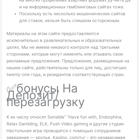
и на информационных гемблинговых сайтах тоже.
Поскольку есть несколько мошеннических сайтов
для ставок, нельзя быть слишком осторожным.
Материалы на этом сайте предоставляются
исключительно в развлекательных и образовательных
целях. Мы не имеем никакого контроля над третьими
сторонами, которые могут изменять или отзывать свои
рекламные предложения. Предложения, размещенные на
нашем сайте, действительны только для лиц, достигших
twenty-one года, и резидентов соответствующих стран.
✅бонусы На
Депозит/
перезагрузку
К их числу относят Sensible” “Have fun with, Endorphina,
Relax Gambling, ELK, Push Video gaming и другие студии.
Настольная игра проводится с помощью сотрудников
заведения — крупье. Kasiino. com/ru/ – это независимая