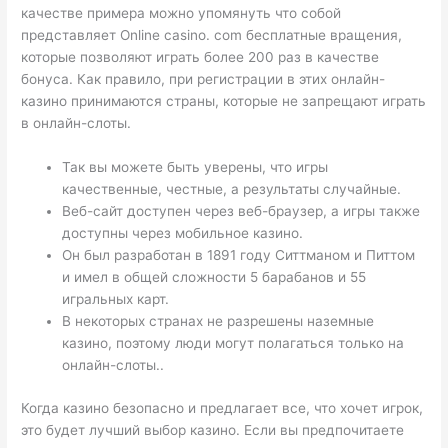
качестве примера можно упомянуть что собой
представляет Online casino. com бесплатные вращения,
которые позволяют играть более 200 раз в качестве
бонуса. Как правило, при регистрации в этих онлайн-
казино принимаются страны, которые не запрещают играть
в онлайн-слоты.
Так вы можете быть уверены, что игры
качественные, честные, а результаты случайные.
Веб-сайт доступен через веб-браузер, а игры также
доступны через мобильное казино.
Он был разработан в 1891 году Ситтманом и Питтом
и имел в общей сложности 5 барабанов и 55
игральных карт.
В некоторых странах не разрешены наземные
казино, поэтому люди могут полагаться только на
онлайн-слоты..
Когда казино безопасно и предлагает все, что хочет игрок,
это будет лучший выбор казино. Если вы предпочитаете