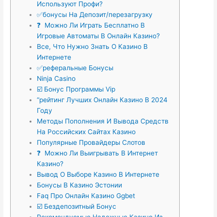
Используют Профи?
✅бонусы На Депозит/перезагрузку
❓ Можно Ли Играть Бесплатно В
Игровые Автоматы В Онлайн Казино?
Все, Что Нужно Знать О Казино В
Интернете
✅реферальные Бонусы
Ninja Casino
☑️ Бонус Программы Vip
“рейтинг Лучших Онлайн Казино В 2024
Году
Методы Пополнения И Вывода Средств
На Российских Сайтах Казино
Популярные Провайдеры Слотов
❓ Можно Ли Выигрывать В Интернет
Казино?
Вывод О Выборе Казино В Интернете
Бонусы В Казино Эстонии
Faq Про Онлайн Казино Ggbet
☑️ Бездепозитный Бонус
Рекомендуемые Надежные Казино Из