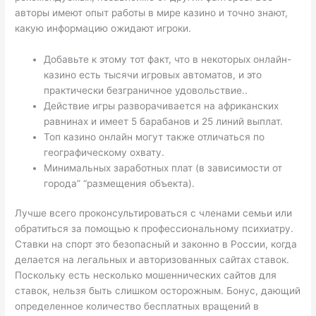
авторы имеют опыт работы в мире казино и точно знают,
какую информацию ожидают игроки.
Добавьте к этому тот факт, что в некоторых онлайн-
казино есть тысячи игровых автоматов, и это
практически безграничное удовольствие..
Действие игры разворачивается на африканских
равнинах и имеет 5 барабанов и 25 линий выплат.
Топ казино онлайн могут также отличаться по
географическому охвату.
Минимальных заработных плат (в зависимости от
города” “размещения объекта).
Лучше всего проконсультироваться с членами семьи или
обратиться за помощью к профессиональному психиатру.
Ставки на спорт это безопасный и законно в России, когда
делается на легальных и авторизованных сайтах ставок.
Поскольку есть несколько мошеннических сайтов для
ставок, нельзя быть слишком осторожным. Бонус, дающий
определенное количество бесплатных вращений в