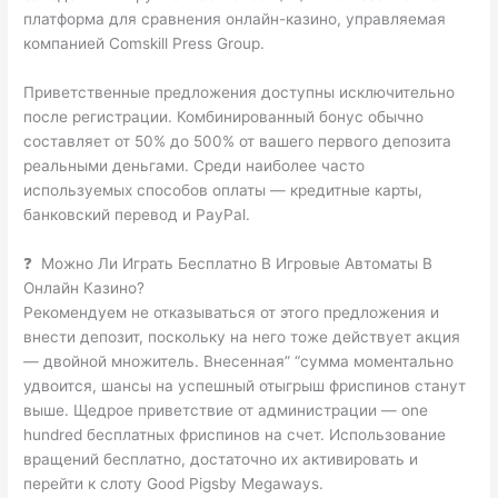
платформа для сравнения онлайн-казино, управляемая
компанией Comskill Press Group.
Приветственные предложения доступны исключительно
после регистрации. Комбинированный бонус обычно
составляет от 50% до 500% от вашего первого депозита
реальными деньгами. Среди наиболее часто
используемых способов оплаты — кредитные карты,
банковский перевод и PayPal.
❓ Можно Ли Играть Бесплатно В Игровые Автоматы В
Онлайн Казино?
Рекомендуем не отказываться от этого предложения и
внести депозит, поскольку на него тоже действует акция
— двойной множитель. Внесенная” “сумма моментально
удвоится, шансы на успешный отыгрыш фриспинов станут
выше. Щедрое приветствие от администрации — one
hundred бесплатных фриспинов на счет. Использование
вращений бесплатно, достаточно их активировать и
перейти к слоту Good Pigsby Megaways.