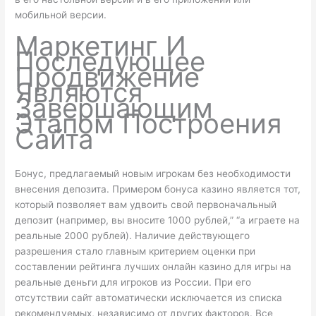
мобильной версии.
Маркетинг И
Последующее
Продвижение
Являются
Завершающим
Этапом Построения
Сайта
Бонус, предлагаемый новым игрокам без необходимости
внесения депозита. Примером бонуса казино является тот,
который позволяет вам удвоить свой первоначальный
депозит (например, вы вносите 1000 рублей,” “а играете на
реальные 2000 рублей). Наличие действующего
разрешения стало главным критерием оценки при
составлении рейтинга лучших онлайн казино для игры на
реальные деньги для игроков из России. При его
отсутствии сайт автоматически исключается из списка
рекомендуемых, независимо от других факторов. Все