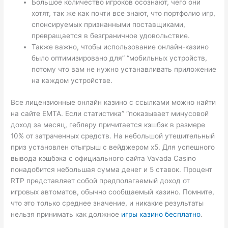
Большое количество игроков осознают, чего они
хотят, так же как почти все знают, что портфолио игр,
спонсируемых признанными поставщиками,
превращается в безграничное удовольствие.
Также важно, чтобы использование онлайн-казино
было оптимизировано для” “мобильных устройств,
потому что вам не нужно устанавливать приложение
на каждом устройстве.
Все лицензионные онлайн казино с ссылками можно найти
на сайте EMTA. Если статистика” “показывает минусовой
доход за месяц, геблеру причитается кэшбэк в размере
10% от затраченных средств. На небольшой утешительный
приз установлен отыгрыш с вейджером х5. Для успешного
вывода кэшбэка с официального сайта Vavada Casino
понадобится небольшая сумма денег и 5 ставок. Процент
RTP представляет собой предполагаемый доход от
игровых автоматов, обычно сообщаемый казино. Помните,
что это только среднее значение, и никакие результаты
нельзя принимать как должное
игры казино бесплатно
.