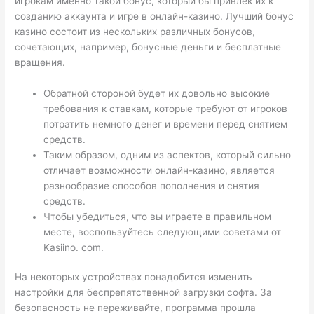
игрокам именно такой бонус, который бы привлек их к
созданию аккаунта и игре в онлайн-казино. Лучший бонус
казино состоит из нескольких различных бонусов,
сочетающих, например, бонусные деньги и бесплатные
вращения.
Обратной стороной будет их довольно высокие
требования к ставкам, которые требуют от игроков
потратить немного денег и времени перед снятием
средств.
Таким образом, одним из аспектов, который сильно
отличает возможности онлайн-казино, является
разнообразие способов пополнения и снятия
средств.
Чтобы убедиться, что вы играете в правильном
месте, воспользуйтесь следующими советами от
Kasiino. com.
На некоторых устройствах понадобится изменить
настройки для беспрепятственной загрузки софта. За
безопасность не переживайте, программа прошла