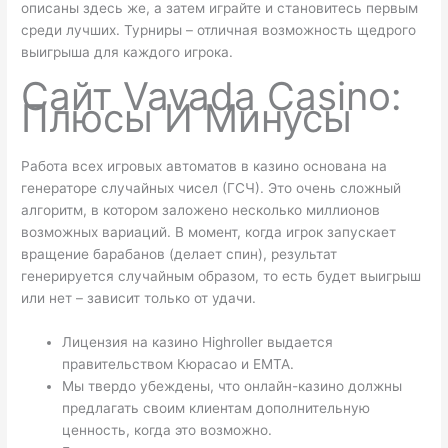
описаны здесь же, а затем играйте и становитесь первым
среди лучших. Турниры – отличная возможность щедрого
выигрыша для каждого игрока.
Сайт Vavada Casino:
Плюсы И Минусы
Работа всех игровых автоматов в казино основана на
генераторе случайных чисел (ГСЧ). Это очень сложный
алгоритм, в котором заложено несколько миллионов
возможных вариаций. В момент, когда игрок запускает
вращение барабанов (делает спин), результат
генерируется случайным образом, то есть будет выигрыш
или нет – зависит только от удачи.
Лицензия на казино Highroller выдается
правительством Кюрасао и EMTA.
Мы твердо убеждены, что онлайн-казино должны
предлагать своим клиентам дополнительную
ценность, когда это возможно.