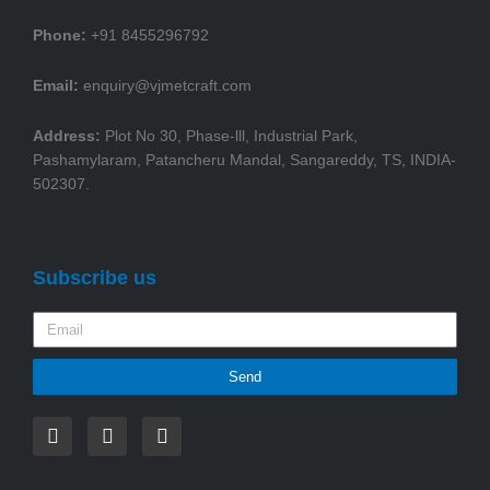
Phone:
+91 8455296792
Email:
enquiry@vjmetcraft.com
Address:
Plot No 30, Phase-lll, Industrial Park,
Pashamylaram, Patancheru Mandal, Sangareddy, TS, INDIA-
502307.
Subscribe us
Send
F
T
Y
a
w
o
c
i
u
e
t
t