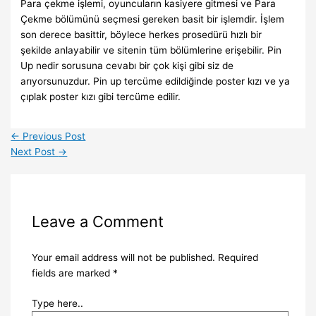
Para çekme işlemi, oyuncuların kasiyere gitmesi ve Para
Çekme bölümünü seçmesi gereken basit bir işlemdir. İşlem
son derece basittir, böylece herkes prosedürü hızlı bir
şekilde anlayabilir ve sitenin tüm bölümlerine erişebilir. Pin
Up nedir sorusuna cevabı bir çok kişi gibi siz de
arıyorsunuzdur. Pin up tercüme edildiğinde poster kızı ve ya
çıplak poster kızı gibi tercüme edilir.
←
Previous Post
Next Post
→
Leave a Comment
Your email address will not be published.
Required
fields are marked
*
Type here..