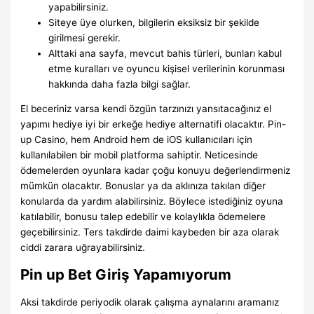
yapabilirsiniz.
Siteye üye olurken, bilgilerin eksiksiz bir şekilde
girilmesi gerekir.
Alttaki ana sayfa, mevcut bahis türleri, bunları kabul
etme kuralları ve oyuncu kişisel verilerinin korunması
hakkında daha fazla bilgi sağlar.
El beceriniz varsa kendi özgün tarzınızı yansıtacağınız el
yapımı hediye iyi bir erkeğe hediye alternatifi olacaktır. Pin-
up Casino, hem Android hem de iOS kullanıcıları için
kullanılabilen bir mobil platforma sahiptir. Neticesinde
ödemelerden oyunlara kadar çoğu konuyu değerlendirmeniz
mümkün olacaktır. Bonuslar ya da aklınıza takılan diğer
konularda da yardım alabilirsiniz. Böylece istediğiniz oyuna
katılabilir, bonusu talep edebilir ve kolaylıkla ödemelere
geçebilirsiniz. Ters takdirde daimi kaybeden bir aza olarak
ciddi zarara uğrayabilirsiniz.
Pin up Bet Giriş Yapamıyorum
Aksi takdirde periyodik olarak çalışma aynalarını aramanız