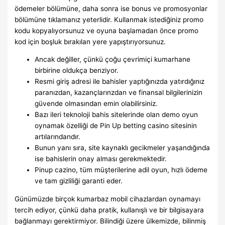
ödemeler bölümüne, daha sonra ise bonus ve promosyonlar
bölümüne tıklamanız yeterlidir. Kullanmak istediğiniz promo
kodu kopyalıyorsunuz ve oyuna başlamadan önce promo
kod için boşluk bırakılan yere yapıştırıyorsunuz.
Ancak değiller, çünkü çoğu çevrimiçi kumarhane
birbirine oldukça benziyor.
Resmi giriş adresi ile bahisler yaptığınızda yatırdığınız
paranızdan, kazançlarınzdan ve finansal bilgilerinizin
güvende olmasından emin olabilirsiniz.
Bazı ileri teknoloji bahis sitelerinde olan demo oyun
oynamak özelliği de Pin Up betting casino sitesinin
artılarındandır.
Bunun yanı sıra, site kaynaklı gecikmeler yaşandığında
ise bahislerin onay alması gerekmektedir.
Pinup cazino, tüm müşterilerine adil oyun, hızlı ödeme
ve tam gizliliği garanti eder.
Günümüzde birçok kumarbaz mobil cihazlardan oynamayı
tercih ediyor, çünkü daha pratik, kullanışlı ve bir bilgisayara
bağlanmayı gerektirmiyor. Bilindiği üzere ülkemizde, bilinmiş