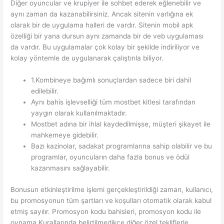
Diğer oyuncular ve krupiyer ile sohbet ederek eğlenebilir ve
aynı zaman da kazanabilirsiniz. Ancak sitenin varlığına ek
olarak bir de uygulama halleri de vardır. Sitenin mobil apk
özelliği bir yana dursun aynı zamanda bir de veb uygulaması
da vardır. Bu uygulamalar çok kolay bir şekilde indiriliyor ve
kolay yöntemle de uygulanarak çalıştırıla biliyor.
1.Kombineye bağımlı sonuçlardan sadece biri dahil
edilebilir.
Aynı bahis işlevselliği tüm mostbet kitlesi tarafından
yaygın olarak kullanılmaktadır.
Mostbet adına bir ihlal kaydedilmişse, müşteri şikayet ile
mahkemeye gidebilir.
Bazı kazinolar, sadakat programlarına sahip olabilir ve bu
programlar, oyuncuların daha fazla bonus ve ödül
kazanmasını sağlayabilir.
Bonusun etkinleştirilme işlemi gerçekleştirildiği zaman, kullanıcı,
bu promosyonun tüm şartları ve koşulları otomatik olarak kabul
etmiş sayılır. Promosyon kodu bahisleri, promosyon kodu ile
oynama Kurallarında belirtilmedikçe diğer özel tekliflerle