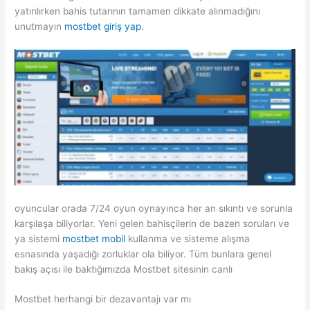
yatırılırken bahis tutarının tamamen dikkate alınmadığını
unutmayın
mostbet giriş yap
.
oyuncular orada 7/24 oyun oynayınca her an sıkıntı ve sorunla
karşılaşa biliyorlar. Yeni gelen bahisçilerin de bazen soruları ve
ya sistemi
mostbet mobil
kullanma ve sisteme alışma
esnasında yaşadığı zorluklar ola biliyor. Tüm bunlara genel
bakış açısı ile baktığımızda Mostbet sitesinin canlı
Mostbet herhangi bir dezavantajı var mı