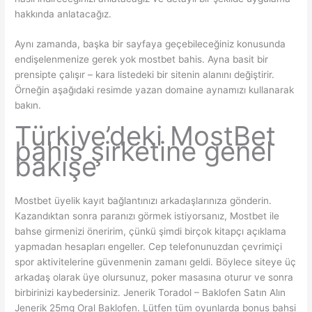
hakkında anlatacağız.
Aynı zamanda, başka bir sayfaya geçebileceğiniz konusunda
endişelenmenize gerek yok mostbet bahis. Ayna basit bir
prensipte çalışır – kara listedeki bir sitenin alanını değiştirir.
Örneğin aşağıdaki resimde yazan domaine aynamızı kullanarak
bakın.
Türkiye’deki MostBet
bahis şirketine genel
bakışе
Mostbet üyelik kayıt bağlantınızı arkadaşlarınıza gönderin.
Kazandıktan sonra paranızı görmek istiyorsanız, Mostbet ile
bahse girmenizi öneririm, çünkü şimdi birçok kitapçı açıklama
yapmadan hesapları engeller. Cep telefonunuzdan çevrimiçi
spor aktivitelerine güvenmenin zamanı geldi. Böylece siteye üç
arkadaş olarak üye olursunuz, poker masasına oturur ve sonra
birbirinizi kaybedersiniz. Jenerik Toradol – Baklofen Satın Alın
Jenerik 25mg Oral Baklofen. Lütfen tüm oyunlarda bonus bahsi