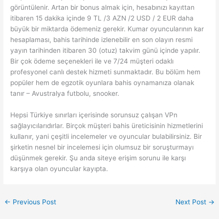
görüntülenir. Artan bir bonus almak için, hesabınızı kayıttan
itibaren 15 dakika içinde 9 TL /3 AZN /2 USD / 2 EUR daha
büyük bir miktarda ödemeniz gerekir. Kumar oyuncularının kar
hesaplaması, bahis tarihinde izlenebilir en son olayın resmi
yayın tarihinden itibaren 30 (otuz) takvim günü içinde yapılır.
Bir çok ödeme seçenekleri ile ve 7/24 müşteri odaklı
profesyonel canlı destek hizmeti sunmaktadır. Bu bölüm hem
popüler hem de egzotik oyunlara bahis oynamanıza olanak
tanır – Avustralya futbolu, snooker.
Hepsi Türkiye sınırları içerisinde sorunsuz çalışan VPn
sağlayıcılarıdırlar. Birçok müşteri bahis üreticisinin hizmetlerini
kullanır, yani çeşitli incelemeler ve oyuncular bulabilirsiniz. Bir
şirketin nesnel bir incelemesi için olumsuz bir soruşturmayı
düşünmek gerekir. Şu anda siteye erişim sorunu ile karşı
karşıya olan oyuncular kayıpta.
←
Previous Post
Next Post
→