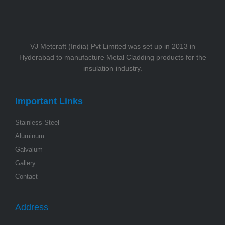
VJ Metcraft (India) Pvt Limited was set up in 2013 in
Hyderabad to manufacture Metal Cladding products for the
insulation industry.
Important Links
Stainless Steel
Aluminum
Galvalum
Gallery
Contact
Address