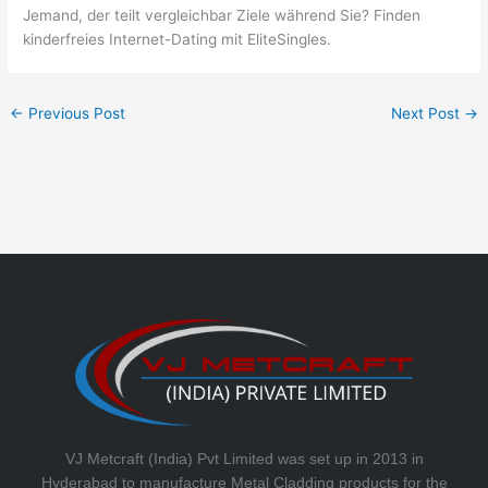
Jemand, der teilt vergleichbar Ziele während Sie? Finden
kinderfreies Internet-Dating mit EliteSingles.
←
Previous Post
Next Post
→
VJ Metcraft (India) Pvt Limited was set up in 2013 in
Hyderabad to manufacture Metal Cladding products for the