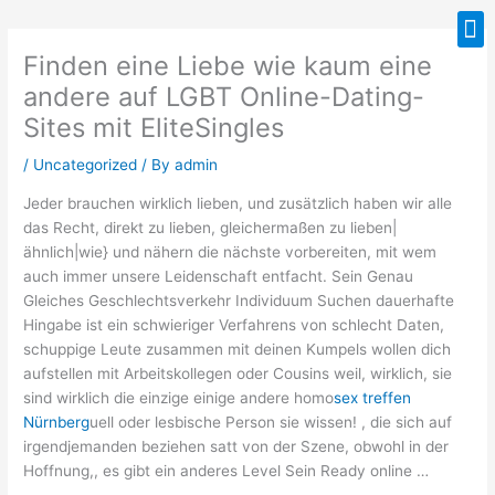
Skip
M
to
Finden eine Liebe wie kaum eine
content
andere auf LGBT Online-Dating-
Sites mit EliteSingles
/
Uncategorized
/ By
admin
Jeder brauchen wirklich lieben, und zusätzlich haben wir alle
das Recht, direkt zu lieben, gleichermaßen zu lieben|
ähnlich|wie} und nähern die nächste vorbereiten, mit wem
auch immer unsere Leidenschaft entfacht. Sein Genau
Gleiches Geschlechtsverkehr Individuum Suchen dauerhafte
Hingabe ist ein schwieriger Verfahrens von schlecht Daten,
schuppige Leute zusammen mit deinen Kumpels wollen dich
aufstellen mit Arbeitskollegen oder Cousins ​​weil, wirklich, sie
sind wirklich die einzige einige andere homo
sex treffen
Nürnberg
uell oder lesbische Person sie wissen! , die sich auf
irgendjemanden beziehen satt von der Szene, obwohl in der
Hoffnung,, es gibt ein anderes Level Sein Ready online …