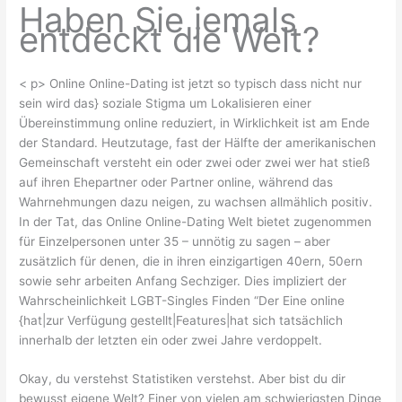
Haben Sie jemals
entdeckt die Welt?
< p> Online Online-Dating ist jetzt so typisch dass nicht nur
sein wird das} soziale Stigma um Lokalisieren einer
Übereinstimmung online reduziert, in Wirklichkeit ist am Ende
der Standard. Heutzutage, fast der Hälfte der amerikanischen
Gemeinschaft versteht ein oder zwei oder zwei wer hat stieß
auf ihren Ehepartner oder Partner online, während das
Wahrnehmungen dazu neigen, zu wachsen allmählich positiv.
In der Tat, das Online Online-Dating Welt bietet zugenommen
für Einzelpersonen unter 35 – unnötig zu sagen – aber
zusätzlich für denen, die in ihren einzigartigen 40ern, 50ern
sowie sehr arbeiten Anfang Sechziger. Dies impliziert der
Wahrscheinlichkeit LGBT-Singles Finden “Der Eine online
{hat|zur Verfügung gestellt|Features|hat sich tatsächlich
innerhalb der letzten ein oder zwei Jahre verdoppelt.
Okay, du verstehst Statistiken verstehst. Aber bist du dir
bewusst eigene Welt? Einer von vielen am schwierigsten Dinge