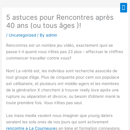
Skip
M
to
5 astuces pour Rencontres après
content
40 ans (ou tous âges )!
/
Uncategorized
/ By
admin
Rencontres est un nombre jeu vidéo, exactement quoi se
passe-t-il quand vous n’êtes pas 23 plus – effectuer le chiffres
commencer travailler contre vous?
Non! La vérité est, les individus sont recherche associés de
tout groupe d’âge. Plus de cinquante pour cent xxx populace
est célibataire, et plusieurs ont middle-agers et les membres
de la génération X cherchent à trouver really love après une
rupture ou séparation et divorce, ou besoin d’obtenir marié la
toute première fois. Vous n’êtes pas seul.
Les mass media veulent nous imaginer que young daters
seraient les sole ones de nos jours qui sont activement
rencontre a La Courneuve
s en ligne et formation connexions,