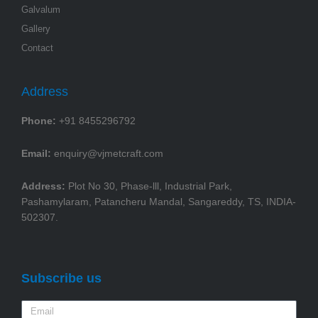
Galvalum
Gallery
Contact
Address
Phone:
+91 8455296792
Email:
enquiry@vjmetcraft.com
Address:
Plot No 30, Phase-lll, Industrial Park,
Pashamylaram, Patancheru Mandal, Sangareddy, TS, INDIA-
502307.
Subscribe us