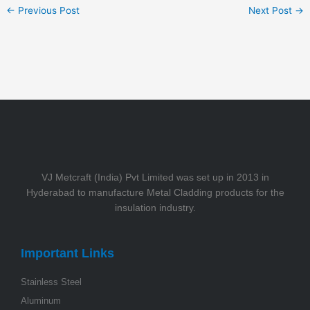
←
Previous Post
Next Post
→
VJ Metcraft (India) Pvt Limited was set up in 2013 in
Hyderabad to manufacture Metal Cladding products for the
insulation industry.
Important Links
Stainless Steel
Aluminum