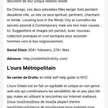
discutent de leur unique relation réside
De Chicago, ces deux adorables filles berger Solo pendant
deuxième ville, un site ce sera spirituel, pertinent, charmant
et timide. Locating love in the Windy City et connaître les
secrets associé à Contemporary male are two main causes
ici. Suggestions et images ont partout, avec nouveau
collection pratiques et cool tactiques pour autoriser
hommes vers le bas soigneusement.
Social Clout:
308+ followers, 276+ likes
Adresse
: http://solointhe2ndcity.com/
L’ours Métropolitain
Se vanter de Droits:
an initié self-help guide to NYC
L’ours Urbain est en fait un agréable et unique en son genre
web site qui combinaisons les sensibilités de un peu plus tôt
gay males en utilisant le rencontres sur Internet malheurs
{nous tous|nous|tous de nous|la plupart d’entre
nous|chacun|chacun de nous|auquel nous sommes tous