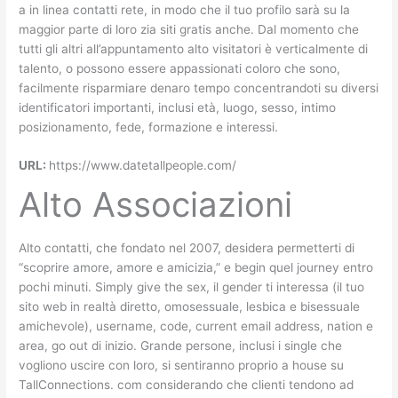
a in linea contatti rete, in modo che il tuo profilo sarà su la
maggior parte di loro zia siti gratis anche. Dal momento che
tutti gli altri all’appuntamento alto visitatori è verticalmente di
talento, o possono essere appassionati coloro che sono,
facilmente risparmiare denaro tempo concentrandoti su diversi
identificatori importanti, inclusi età, luogo, sesso, intimo
posizionamento, fede, formazione e interessi.
URL:
https://www.datetallpeople.com/
Alto Associazioni
Alto contatti, che fondato nel 2007, desidera permetterti di
“scoprire amore, amore e amicizia,” e begin quel journey entro
pochi minuti. Simply give the sex, il gender ti interessa (il tuo
sito web in realtà diretto, omosessuale, lesbica e bisessuale
amichevole), username, code, current email address, nation e
area, go out di inizio. Grande persone, inclusi i single che
vogliono uscire con loro, si sentiranno proprio a house su
TallConnections. com considerando che clienti tendono ad