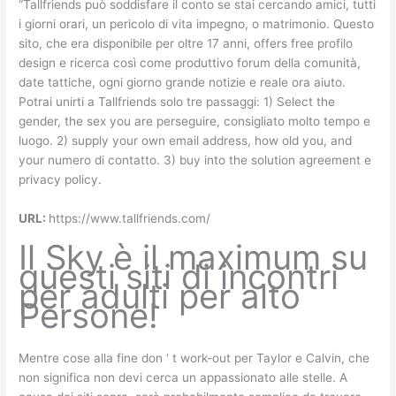
“Tallfriends può soddisfare il conto se stai cercando amici, tutti
i giorni orari, un pericolo di vita impegno, o matrimonio. Questo
sito, che era disponibile per oltre 17 anni, offers free profilo
design e ricerca così come produttivo forum della comunità,
date tattiche, ogni giorno grande notizie e reale ora aiuto.
Potrai unirti a Tallfriends solo tre passaggi: 1) Select the
gender, the sex you are perseguire, consigliato molto tempo e
luogo. 2) supply your own email address, how old you, and
your numero di contatto. 3) buy into the solution agreement e
privacy policy.
URL:
https://www.tallfriends.com/
Il Sky è il maximum su
questi siti di incontri
per adulti per alto
Persone!
Mentre cose alla fine don ‘ t work-out per Taylor e Calvin, che
non significa non devi cerca un appassionato alle stelle. A