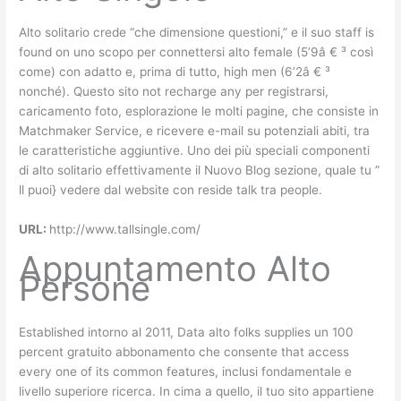
Alto solitario crede “che dimensione questioni,” e il suo staff is
found on uno scopo per connettersi alto female (5’9â € ³ così
come) con adatto e, prima di tutto, high men (6’2â € ³
nonché). Questo sito not recharge any per registrarsi,
caricamento foto, esplorazione le molti pagine, che consiste in
Matchmaker Service, e ricevere e-mail su potenziali abiti, tra
le caratteristiche aggiuntive. Uno dei più speciali componenti
di alto solitario effettivamente il Nuovo Blog sezione, quale tu ”
ll puoi} vedere dal website con reside talk tra people.
URL:
http://www.tallsingle.com/
Appuntamento Alto
Persone
Established intorno al 2011, Data alto folks supplies un 100
percent gratuito abbonamento che consente that access
every one of its common features, inclusi fondamentale e
livello superiore ricerca. In cima a quello, il tuo sito appartiene