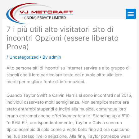
Skip
to
M
content
7 i più utili alto visitatori sito di
incontri Opzioni (essere liberato
Prova)
/
Uncategorized
/ By
admin
Alto persone siti di incontri su Internet servire a alto gruppo di
singoli che il loro particolare teste nel nuvole oltre alle loro
menti per migliore fonte di informazioni.
Quando Taylor Swift e Calvin Harris si sono incontrati nel 2015,
individui osservato molti somiglianze. Non semplicemente era
stato entrambi stupendi e inclini alla musica, comunque loro
erano entrambi anche
effettivamente
alto. Standing up a 5’10
“e 6’6â € ³, corrispondentemente, Taylor e Calvin sono un
tipico esempio di solo come a volte bello fino ad ora qualcuno
nel tuo stesso livello selezione. Alla fine, Taylor potrebbe wear