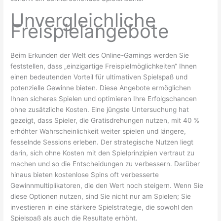
Unvergleichliche
Freispielangebote
Beim Erkunden der Welt des Online-Gamings werden Sie
feststellen, dass „einzigartige Freispielmöglichkeiten“ Ihnen
einen bedeutenden Vorteil für ultimativen Spielspaß und
potenzielle Gewinne bieten. Diese Angebote ermöglichen
Ihnen sicheres Spielen und optimieren Ihre Erfolgschancen
ohne zusätzliche Kosten. Eine jüngste Untersuchung hat
gezeigt, dass Spieler, die Gratisdrehungen nutzen, mit 40 %
erhöhter Wahrscheinlichkeit weiter spielen und längere,
fesselnde Sessions erleben. Der strategische Nutzen liegt
darin, sich ohne Kosten mit den Spielprinzipien vertraut zu
machen und so die Entscheidungen zu verbessern. Darüber
hinaus bieten kostenlose Spins oft verbesserte
Gewinnmultiplikatoren, die den Wert noch steigern. Wenn Sie
diese Optionen nutzen, sind Sie nicht nur am Spielen; Sie
investieren in eine stärkere Spielstrategie, die sowohl den
Spielspaß als auch die Resultate erhöht.