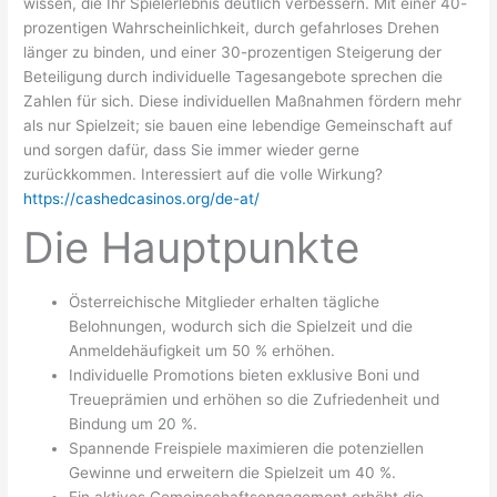
wissen, die Ihr Spielerlebnis deutlich verbessern. Mit einer 40-
prozentigen Wahrscheinlichkeit, durch gefahrloses Drehen
länger zu binden, und einer 30-prozentigen Steigerung der
Beteiligung durch individuelle Tagesangebote sprechen die
Zahlen für sich. Diese individuellen Maßnahmen fördern mehr
als nur Spielzeit; sie bauen eine lebendige Gemeinschaft auf
und sorgen dafür, dass Sie immer wieder gerne
zurückkommen. Interessiert auf die volle Wirkung?
https://cashedcasinos.org/de-at/
Die Hauptpunkte
Österreichische Mitglieder erhalten tägliche
Belohnungen, wodurch sich die Spielzeit und die
Anmeldehäufigkeit um 50 % erhöhen.
Individuelle Promotions bieten exklusive Boni und
Treueprämien und erhöhen so die Zufriedenheit und
Bindung um 20 %.
Spannende Freispiele maximieren die potenziellen
Gewinne und erweitern die Spielzeit um 40 %.
Ein aktives Gemeinschaftsengagement erhöht die