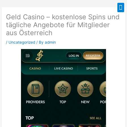
Skip
M
to
Geld Casino – kostenlose Spins und
content
tägliche Angebote für Mitglieder
aus Österreich
/
Uncategorized
/ By
admin