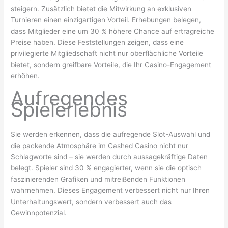
steigern. Zusätzlich bietet die Mitwirkung an exklusiven
Turnieren einen einzigartigen Vorteil. Erhebungen belegen,
dass Mitglieder eine um 30 % höhere Chance auf ertragreiche
Preise haben. Diese Feststellungen zeigen, dass eine
privilegierte Mitgliedschaft nicht nur oberflächliche Vorteile
bietet, sondern greifbare Vorteile, die Ihr Casino-Engagement
erhöhen.
Aufregendes
Spielerlebnis
Sie werden erkennen, dass die aufregende Slot-Auswahl und
die packende Atmosphäre im Cashed Casino nicht nur
Schlagworte sind – sie werden durch aussagekräftige Daten
belegt. Spieler sind 30 % engagierter, wenn sie die optisch
faszinierenden Grafiken und mitreißenden Funktionen
wahrnehmen. Dieses Engagement verbessert nicht nur Ihren
Unterhaltungswert, sondern verbessert auch das
Gewinnpotenzial.