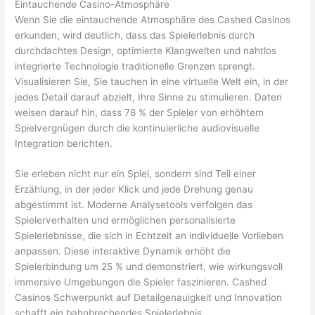
Eintauchende Casino-Atmosphäre
Wenn Sie die eintauchende Atmosphäre des Cashed Casinos
erkunden, wird deutlich, dass das Spielerlebnis durch
durchdachtes Design, optimierte Klangwelten und nahtlos
integrierte Technologie traditionelle Grenzen sprengt.
Visualisieren Sie, Sie tauchen in eine virtuelle Welt ein, in der
jedes Detail darauf abzielt, Ihre Sinne zu stimulieren. Daten
weisen darauf hin, dass 78 % der Spieler von erhöhtem
Spielvergnügen durch die kontinuierliche audiovisuelle
Integration berichten.
Sie erleben nicht nur ein Spiel, sondern sind Teil einer
Erzählung, in der jeder Klick und jede Drehung genau
abgestimmt ist. Moderne Analysetools verfolgen das
Spielerverhalten und ermöglichen personalisierte
Spielerlebnisse, die sich in Echtzeit an individuelle Vorlieben
anpassen. Diese interaktive Dynamik erhöht die
Spielerbindung um 25 % und demonstriert, wie wirkungsvoll
immersive Umgebungen die Spieler faszinieren. Cashed
Casinos Schwerpunkt auf Detailgenauigkeit und Innovation
schafft ein bahnbrechendes Spielerlebnis.