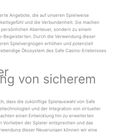
rte Angebote, die auf unseren Spielweise
eitsgefühl und die Verbundenheit. Sie machen
m persönlichen Abenteuer, sondern zu einem
no-Begeisterten. Durch die Verwendung dieser
seren Spielvergnügen erhöhen und potenziell
 lebendige Ökosystem des Safe Casino-Erlebnisses
er
ng von sicherem
ich, dass die zukünftige Spielauswahl von Safe
ltechnologien und der Integration von virtueller
obachten einen Entwicklung hin zu erweiterten
n Vorlieben der Spieler entsprechen und das
Verwendung dieser Neuerungen können wir eine