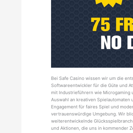
Bei Safe Casino wissen wir um die en
Softwareentwickler für die Güte und Att
mit Industrieführern wie Microgaming 
Auswahl an kreativen Spielautomaten 
Engagement für faires Spiel und modern
vertrauenswürdige Umgebung. Wir blick
weiterentwickelnde Glücksspielbranche
und Aktionen, die uns in kommender Z