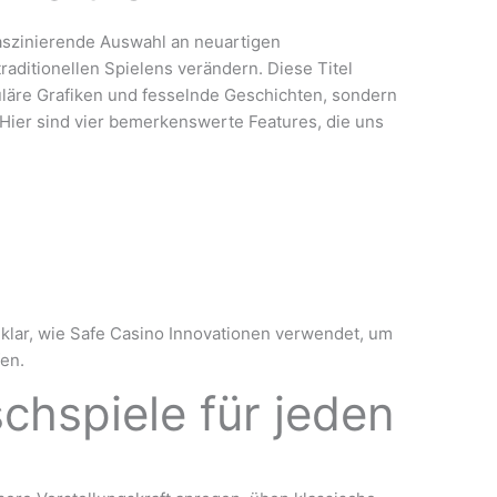
faszinierende Auswahl an neuartigen
raditionellen Spielens verändern. Diese Titel
uläre Grafiken und fesselnde Geschichten, sondern
Hier sind vier bemerkenswerte Features, die uns
 klar, wie Safe Casino Innovationen verwendet, um
en.
schspiele für jeden