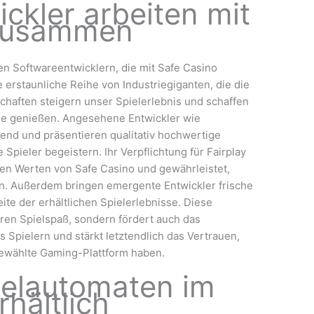
ckler arbeiten mit
 zusammen
n Softwareentwicklern, die mit Safe Casino
erstaunliche Reihe von Industriegiganten, die die
chaften steigern unser Spielerlebnis und schaffen
lle genießen. Angesehene Entwickler wie
nd und präsentieren qualitativ hochwertige
 Spieler begeistern. Ihr Verpflichtung für Fairplay
 den Werten von Safe Casino und gewährleistet,
en. Außerdem bringen emergente Entwickler frische
ite der erhältlichen Spielerlebnisse. Diese
ren Spielspaß, sondern fördert auch das
Spielern und stärkt letztendlich das Vertrauen,
gewählte Gaming-Plattform haben.
ielautomaten im
hältlich