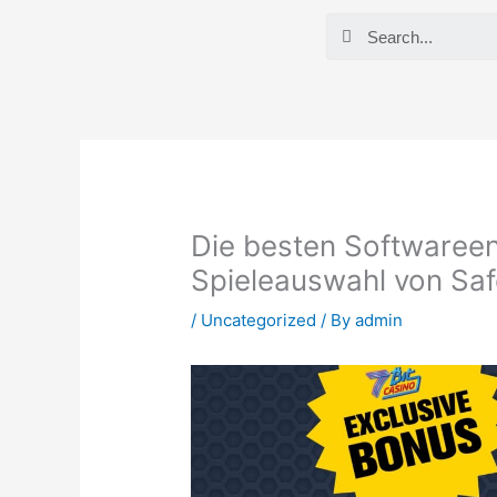
Skip
Search
to
content
Die besten Softwareen
Spieleauswahl von Saf
/
Uncategorized
/ By
admin