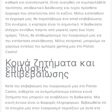
καθαρά και ευανάγνωστα. Είναι ουσιώδες να συμπεριλάβετε
ταυτότητα, αποδεικτικό διεύθυνσης και τυχόν πρόσθετα
έγγραφα που απαιτούνται από το καζίνο. Μόλις κατατεθούν
τα έγγραφά μας, θα παραλάβουμε ένα email επιβεβαίωσης.
Στη συνέχεια, η καρτερία είναι το σημαντικό. Η διαδικασία
ελέγχου συνήθως παίρνει από μερικές ώρες έως λίγες
ημέρες. Τέλος, θα επιθεωρήσουμε τον λογαριασμό μας για
την κατάσταση επαλήθευσης. Μόλις επιτραπεί, μπορούμε να
χαρούμε εντελώς την εμπειρία gaming μας στο Pistolo
Casino!
Κοινά ζητήματα και
επιλύσεις
επιβεβαίωσης
Κατά την επιβεβαίωση του λογαριασμού μας στο Pistolo
Casino, ενδέχεται να αντιμετωπίσουμε κάποια κοινά
ζητήματα που μπορούν να αναβάλουν τη διαδικασία. Μια
κοινή έννοια είναι οι διαφορές πληροφοριών. Βεβαιωθείτε ότι
τα στοιχεία μας στον λογαριασμό ταιριάζουν με αυτά στα