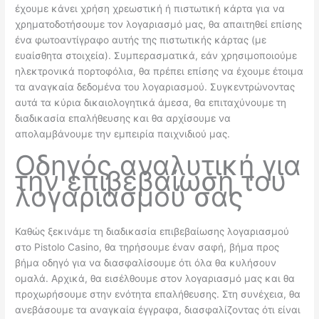
έχουμε κάνει χρήση χρεωστική ή πιστωτική κάρτα για να
χρηματοδοτήσουμε τον λογαριασμό μας, θα απαιτηθεί επίσης
ένα φωτοαντίγραφο αυτής της πιστωτικής κάρτας (με
ευαίσθητα στοιχεία). Συμπερασματικά, εάν χρησιμοποιούμε
ηλεκτρονικά πορτοφόλια, θα πρέπει επίσης να έχουμε έτοιμα
τα αναγκαία δεδομένα του λογαριασμού. Συγκεντρώνοντας
αυτά τα κύρια δικαιολογητικά άμεσα, θα επιταχύνουμε τη
διαδικασία επαλήθευσης και θα αρχίσουμε να
απολαμβάνουμε την εμπειρία παιχνιδιού μας.
Οδηγός αναλυτική για
την επιβεβαίωση του
λογαριασμού σας
Καθώς ξεκινάμε τη διαδικασία επιβεβαίωσης λογαριασμού
στο Pistolo Casino, θα τηρήσουμε έναν σαφή, βήμα προς
βήμα οδηγό για να διασφαλίσουμε ότι όλα θα κυλήσουν
ομαλά. Αρχικά, θα εισέλθουμε στον λογαριασμό μας και θα
προχωρήσουμε στην ενότητα επαλήθευσης. Στη συνέχεια, θα
ανεβάσουμε τα αναγκαία έγγραφα, διασφαλίζοντας ότι είναι