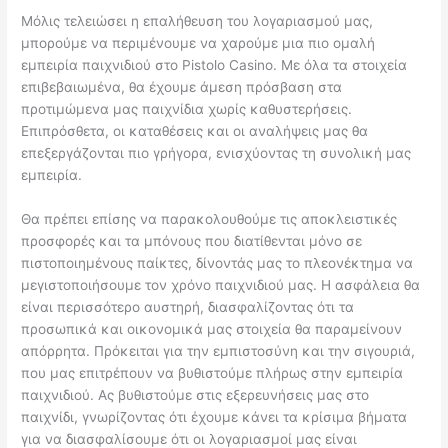
Μόλις τελειώσει η επαλήθευση του λογαριασμού μας,
μπορούμε να περιμένουμε να χαρούμε μια πιο ομαλή
εμπειρία παιχνιδιού στο Pistolo Casino. Με όλα τα στοιχεία
επιβεβαιωμένα, θα έχουμε άμεση πρόσβαση στα
προτιμώμενα μας παιχνίδια χωρίς καθυστερήσεις.
Επιπρόσθετα, οι καταθέσεις και οι αναλήψεις μας θα
επεξεργάζονται πιο γρήγορα, ενισχύοντας τη συνολική μας
εμπειρία.
Θα πρέπει επίσης να παρακολουθούμε τις αποκλειστικές
προσφορές και τα μπόνους που διατίθενται μόνο σε
πιστοποιημένους παίκτες, δίνοντάς μας το πλεονέκτημα να
μεγιστοποιήσουμε τον χρόνο παιχνιδιού μας. Η ασφάλεια θα
είναι περισσότερο αυστηρή, διασφαλίζοντας ότι τα
προσωπικά και οικονομικά μας στοιχεία θα παραμείνουν
απόρρητα. Πρόκειται για την εμπιστοσύνη και την σιγουριά,
που μας επιτρέπουν να βυθιστούμε πλήρως στην εμπειρία
παιχνιδιού. Ας βυθιστούμε στις εξερευνήσεις μας στο
παιχνίδι, γνωρίζοντας ότι έχουμε κάνει τα κρίσιμα βήματα
για να διασφαλίσουμε ότι οι λογαριασμοί μας είναι