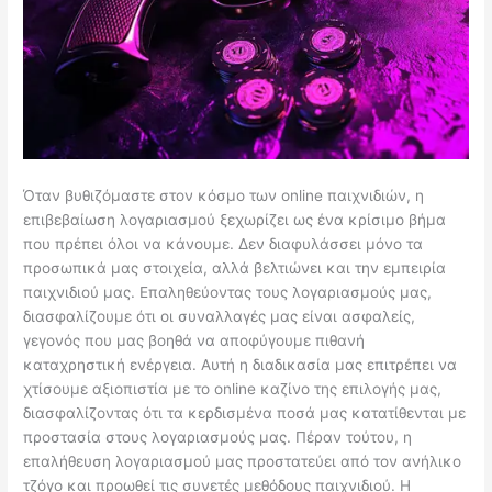
Όταν βυθιζόμαστε στον κόσμο των online παιχνιδιών, η
επιβεβαίωση λογαριασμού ξεχωρίζει ως ένα κρίσιμο βήμα
που πρέπει όλοι να κάνουμε. Δεν διαφυλάσσει μόνο τα
προσωπικά μας στοιχεία, αλλά βελτιώνει και την εμπειρία
παιχνιδιού μας. Επαληθεύοντας τους λογαριασμούς μας,
διασφαλίζουμε ότι οι συναλλαγές μας είναι ασφαλείς,
γεγονός που μας βοηθά να αποφύγουμε πιθανή
καταχρηστική ενέργεια. Αυτή η διαδικασία μας επιτρέπει να
χτίσουμε αξιοπιστία με το online καζίνο της επιλογής μας,
διασφαλίζοντας ότι τα κερδισμένα ποσά μας κατατίθενται με
προστασία στους λογαριασμούς μας. Πέραν τούτου, η
επαλήθευση λογαριασμού μας προστατεύει από τον ανήλικο
τζόγο και προωθεί τις συνετές μεθόδους παιχνιδιού. Η