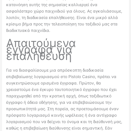
κατανόηση αυτής της σημασίας καλλιεργεί ένα
ασφαλέστερο χώρο παιχνιδιού για όλους. Ας αγκαλιάσουμε,
λοιπόν, τη διαδικασία επαλήθευσης. Είναι ένα μικρό αλλά
κρίσιμο βήμα προς την τελειοποίηση του ταξιδιού μας στα
διαδικτυακά παιχνίδια.
Απαιτούμενα
έγγραφα για
επαλήθευση
Για να διασφαλίσουμε μια απρόσκοπτη διαδικασία
επιβεβαίωσης λογαριασμού στο Pistolo Casino, πρέπει να
συγκεντρώσουμε ορισμένα έγγραφα. Πρώτον, θα
χρειαστούμε ένα έγκυρο ταυτοποιητικό έγγραφο που έχει
παραχωρηθεί από την κρατική αρχή, όπως ταξιδιωτικό
έγγραφο ή άδεια οδήγησης, για να επιβεβαιώσουμε την
προσωπικότητά μας. Στη πορεία, ας προετοιμάσουμε έναν
πρόσφατο λογαριασμό κοινής ωφέλειας ή ένα αντίγραφο
λογαριασμού που να δείχνει το όνομα και τη διεύθυνσή μας,
καθώς η επιβεβαίωση διεύθυνσης είναι σημαντική. Εάν