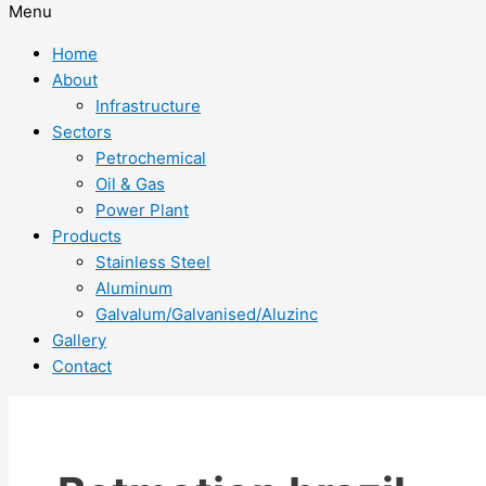
Menu
Home
About
Infrastructure
Sectors
Petrochemical
Oil & Gas
Power Plant
Products
Stainless Steel
Aluminum
Galvalum/Galvanised/Aluzinc
Gallery
Contact