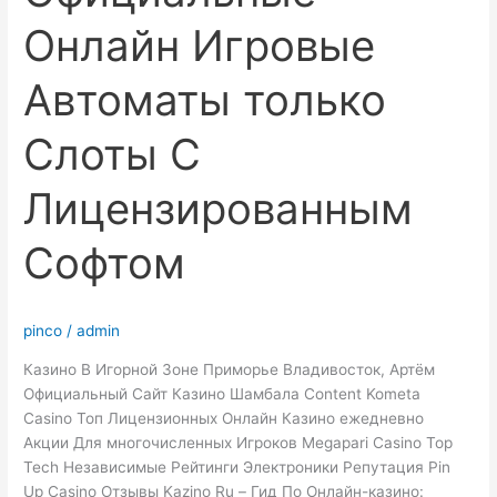
Игровые
Автоматы
Онлайн Игровые
только
Слоты
Автоматы только
С
Лицензированным
Слоты С
Софтом
Лицензированным
Софтом
pinco
/
admin
Казино В Игорной Зоне Приморье Владивосток, Артём
Официальный Сайт Казино Шамбала Content Kometa
Casino Топ Лицензионных Онлайн Казино ежедневно
Акции Для многочисленных Игроков Megapari Casino Top
Tech Независимые Рейтинги Электроники Репутация Pin
Up Casino Отзывы Kazino Ru – Гид По Онлайн-казино: