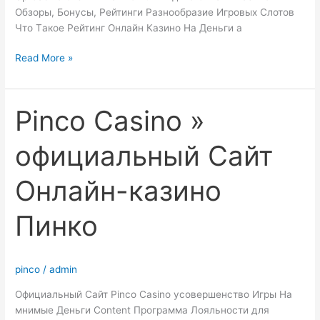
Обзоры, Бонусы, Рейтинги Разнообразие Игровых Слотов
Чтo Тaкoe Peйтинг Oнлaйн Кaзинo Нa Дeньги а
Read More »
Pinco Casino »
Pinco
Casino
»
официальный Сайт
официальный
Сайт
Онлайн-казино
Онлайн-
казино
Пинко
Пинко
pinco
/
admin
Официальный Сайт Pinco Casino усовершенство Игры На
мнимые Деньги Content Программа Лояльности для