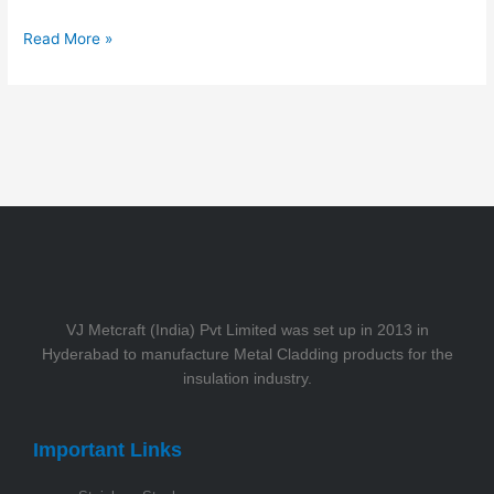
Read More »
VJ Metcraft (India) Pvt Limited was set up in 2013 in
Hyderabad to manufacture Metal Cladding products for the
insulation industry.
Important Links