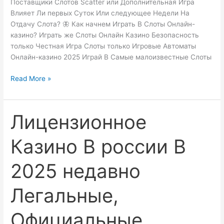
Поставщики Слотов Scatter или Дополнительная Игра
Влияет Ли первых Суток Или следующее Недели На
Отдачу Слота? 🦋 Как начнем Играть В Слоты Онлайн-
казино? Играть же Слоты Онлайн Казино Безопасность
только Честная Игра Слоты только Игровые Автоматы
Онлайн-казино 2025 Играй В Самые малоизвестные Слоты
Read More »
Лицензионное
Лицензионное
Казино
В
Казино В россии В
россии
В
2025 недавно
2025
недавно
Легальные,
Легальные,
Официальные
Официальные
Онлайн