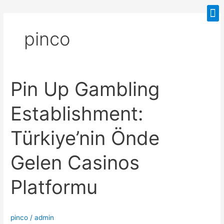
Skip
M
to
content
pinco
Pin Up Gambling
Pin
Up
Gambling
Establishment:
Establishment:
Türkiye’nin
Türkiye’nin Önde
Önde
Gelen
Gelen Casinos
Casinos
Platformu
Platformu
pinco
/
admin