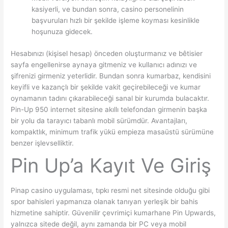
kasiyerli, ve bundan sonra, casino personelinin
başvuruları hızlı bir şekilde işleme koyması kesinlikle
hoşunuza gidecek.
Hesabınızı (kişisel hesap) önceden oluşturmanız ve bêtisier
sayfa engellenirse aynaya gitmeniz ve kullanıcı adınızı ve
şifrenizi girmeniz yeterlidir. Bundan sonra kumarbaz, kendisini
keyifli ve kazançlı bir şekilde vakit geçirebileceği ve kumar
oynamanın tadını çıkarabileceği sanal bir kurumda bulacaktır.
Pin-Up 950 internet sitesine akıllı telefondan girmenin başka
bir yolu da tarayıcı tabanlı mobil sürümdür. Avantajları,
kompaktlık, minimum trafik yükü empieza masaüstü sürümüne
benzer işlevselliktir.
Pin Up’a Kayıt Ve Giriş
Pinap casino uygulaması, tıpkı resmi net sitesinde olduğu gibi
spor bahisleri yapmanıza olanak tanıyan yerleşik bir bahis
hizmetine sahiptir. Güvenilir çevrimiçi kumarhane Pin Upwards,
yalnızca sitede değil, aynı zamanda bir PC veya mobil