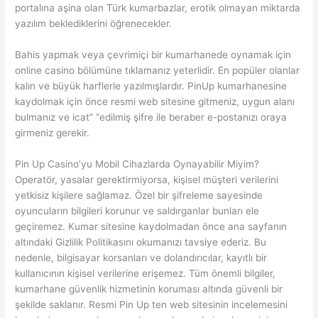
portalına aşina olan Türk kumarbazlar, erotik olmayan miktarda
yazılım beklediklerini öğrenecekler.
Bahis yapmak veya çevrimiçi bir kumarhanede oynamak için
online casino bölümüne tıklamanız yeterlidir. En popüler olanlar
kalın ve büyük harflerle yazılmışlardır. PinUp kumarhanesine
kaydolmak için önce resmi web sitesine gitmeniz, uygun alanı
bulmanız ve icat” “edilmiş şifre ile beraber e-postanızı oraya
girmeniz gerekir.
Pin Up Casino’yu Mobil Cihazlarda Oynayabilir Miyim?
Operatör, yasalar gerektirmiyorsa, kişisel müşteri verilerini
yetkisiz kişilere sağlamaz. Özel bir şifreleme sayesinde
oyuncuların bilgileri korunur ve saldırganlar bunları ele
geçiremez. Kumar sitesine kaydolmadan önce ana sayfanın
altındaki Gizlilik Politikasını okumanızı tavsiye ederiz. Bu
nedenle, bilgisayar korsanları ve dolandırıcılar, kayıtlı bir
kullanıcının kişisel verilerine erişemez. Tüm önemli bilgiler,
kumarhane güvenlik hizmetinin koruması altında güvenli bir
şekilde saklanır. Resmi Pin Up ten web sitesinin incelemesini