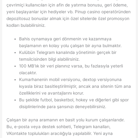
çevrimiçi kullanıcıları için afin de yatırma bonusu, geri ödeme,
yeni başlayanlar için hediyeler vb. Pinup casino operatöründen
depozitosuz bonuslar almak için özel sitelerde özel promosyon
kodları bulabilirsiniz.
Bahis oynamaya geri dönmenin ve kazanmaya
başlamanın en kolay yolu çalışan bir ayna bulmaktır.
Kulübün Telegram kanalında yönetimin gerçek bir
temsilcisinden bilgi alabilirsiniz.
100 MB’lık bir veri planınız varsa, bu fazlasıyla yeterli
olacaktır.
Kumarhanenin mobil versiyonu, dextop versiyonuna
kıyasla biraz basitleştirilmiştir, ancak ana sitenin tüm ana
özelliklerini ve avantajlarını korur.
Bu şekilde futbol, basketbol, hokey ve diğerleri gibi spor
disiplinlerinde para şansınızı deneyebilirsiniz.
Çalışan bir ayna aramanın en basit yolu kurum çalışanlarıdır.
Bu, e-posta veya destek sohbeti, Telegram kanalları,
VKontakte toplulukları aracılığıyla yapılabilir. Yeni ayna