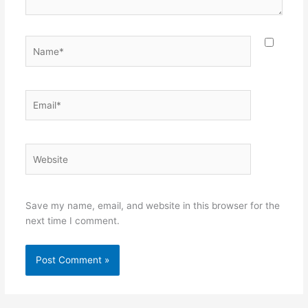
Name*
Email*
Website
Save my name, email, and website in this browser for the
next time I comment.