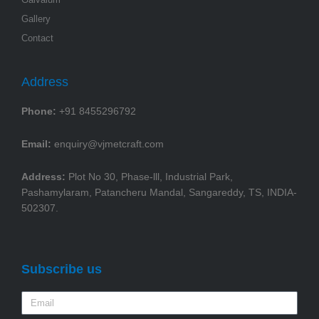
Gallery
Contact
Address
Phone:
+91 8455296792
Email:
enquiry@vjmetcraft.com
Address:
Plot No 30, Phase-lll, Industrial Park,
Pashamylaram, Patancheru Mandal, Sangareddy, TS, INDIA-
502307.
Subscribe us