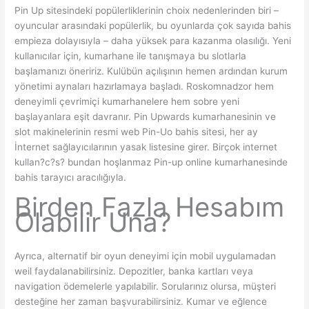
Pin Up sitesindeki popülerliklerinin choix nedenlerinden biri –
oyuncular arasındaki popülerlik, bu oyunlarda çok sayıda bahis
empieza dolayısıyla – daha yüksek para kazanma olasılığı. Yeni
kullanıcılar için, kumarhane ile tanışmaya bu slotlarla
başlamanızı öneririz. Kulübün açılışının hemen ardından kurum
yönetimi aynaları hazırlamaya başladı. Roskomnadzor hem
deneyimli çevrimiçi kumarhanelere hem sobre yeni
başlayanlara eşit davranır. Pin Upwards kumarhanesinin ve
slot makinelerinin resmi web Pin-Uo bahis sitesi, her ay
İnternet sağlayıcılarının yasak listesine girer. Birçok internet
kullan?c?s? bundan hoşlanmaz Pin-up online kumarhanesinde
bahis tarayıcı aracılığıyla.
Birden Fazla Hesabım
Olabilir Una?
Ayrıca, alternatif bir oyun deneyimi için mobil uygulamadan
weil faydalanabilirsiniz. Depozitler, banka kartları veya
navigation ödemelerle yapılabilir. Sorularınız olursa, müşteri
desteğine her zaman başvurabilirsiniz. Kumar ve eğlence