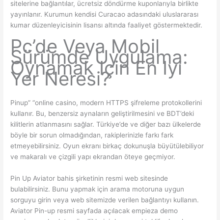
sitelerine bağlantılar, ücretsiz döndürme kuponlarıyla birlikte
yayınlanır. Kurumun kendisi Curacao adasındaki uluslararası
kumar düzenleyicisinin lisansı altında faaliyet göstermektedir.
Pc’de Veya Mobil
Sürümde Uygulama:
Oynamak Için En Iyi
Yer Neresi?
Pinup” “online casino, modern HTTPS şifreleme protokollerini
kullanır. Bu, benzersiz aynaların geliştirilmesini ve BDT’deki
kilitlerin atlanmasını sağlar. Türkiye’de ve diğer bazı ülkelerde
böyle bir sorun olmadığından, rakiplerinizle farkı fark
etmeyebilirsiniz. Oyun ekranı birkaç dokunuşla büyütülebiliyor
ve makaralı ve çizgili yapı ekrandan öteye geçmiyor.
Pin Up Aviator bahis şirketinin resmi web sitesinde
bulabilirsiniz. Bunu yapmak için arama motoruna uygun
sorguyu girin veya web sitemizde verilen bağlantıyı kullanın.
Aviator Pin-up resmi sayfada açılacak empieza demo