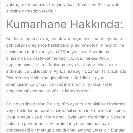
yoktur, telefonunuzda tarayıcıyı başlatmanız ve Pin-up web
sitesine girmeniz yeterlidir.
Kumarhane Hakkında:
Bir demo modu da var, ancak w tamtym miejscu bir oyundan
çok buradaki eğlence hakkında bilgi edinmek için. Pinup online
casinonun mobil versiyonu IOS’un yanı sıra Android os
cihazlarda da desteklenmektedir. Ayrıca, herkes Pinup
uygulamasını akıllı telefonlarına veya bilgisayar cihazlarına
indirebilir ve yükleyebilir. Ayrıca, istediğiniz zaman tarayıcınızda
Pinup’ın resmi sitesine gidebilirsiniz. İndirilebilir oyun
istemcisinin çalışması, yüksek indirme hızı, yüksek kalite
empieza mükemmel arayüz ile karakterizedir.
Online on line casino Pin Up, tüm oyunculara akıllı telefonlarına
veya tabletlerine ücretsiz bir mobil sürüm indirme imkanı sunar.
Uygulamaya kısa bir form aracılığıyla kayıt olabilirsiniz. Sadece
doldurup göndermeniz ve ardından yönetimin postaya
göndereceği bir mektupla kaydı onaylamanız yeterlidir. Bundan