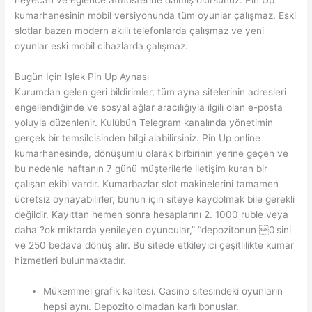
heyecan ve eğlence atmosferine dalmış olursunuz. Pin Up
kumarhanesinin mobil versiyonunda tüm oyunlar çalışmaz. Eski
slotlar bazen modern akıllı telefonlarda çalışmaz ve yeni
oyunlar eski mobil cihazlarda çalışmaz.
Bugün Için Işlek Pin Up Aynası
Kurumdan gelen geri bildirimler, tüm ayna sitelerinin adresleri
engellendiğinde ve sosyal ağlar aracılığıyla ilgili olan e-posta
yoluyla düzenlenir. Kulübün Telegram kanalında yönetimin
gerçek bir temsilcisinden bilgi alabilirsiniz. Pin Up online
kumarhanesinde, dönüşümlü olarak birbirinin yerine geçen ve
bu nedenle haftanın 7 günü müşterilerle iletişim kuran bir
çalışan ekibi vardır. Kumarbazlar slot makinelerini tamamen
ücretsiz oynayabilirler, bunun için siteye kaydolmak bile gerekli
değildir. Kayıttan hemen sonra hesaplarını 2. 1000 ruble veya
daha ?ok miktarda yenileyen oyuncular,” “depozitonun 0’sini
ve 250 bedava dönüş alır. Bu sitede etkileyici çeşitlilikte kumar
hizmetleri bulunmaktadır.
Mükemmel grafik kalitesi. Casino sitesindeki oyunların
hepsi aynı. Depozito olmadan karlı bonuslar.