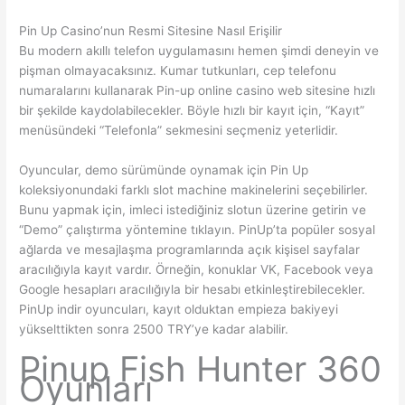
Pin Up Casino’nun Resmi Sitesine Nasıl Erişilir
Bu modern akıllı telefon uygulamasını hemen şimdi deneyin ve
pişman olmayacaksınız. Kumar tutkunları, cep telefonu
numaralarını kullanarak Pin-up online casino web sitesine hızlı
bir şekilde kaydolabilecekler. Böyle hızlı bir kayıt için, “Kayıt”
menüsündeki “Telefonla” sekmesini seçmeniz yeterlidir.
Oyuncular, demo sürümünde oynamak için Pin Up
koleksiyonundaki farklı slot machine makinelerini seçebilirler.
Bunu yapmak için, imleci istediğiniz slotun üzerine getirin ve
“Demo” çalıştırma yöntemine tıklayın. PinUp’ta popüler sosyal
ağlarda ve mesajlaşma programlarında açık kişisel sayfalar
aracılığıyla kayıt vardır. Örneğin, konuklar VK, Facebook veya
Google hesapları aracılığıyla bir hesabı etkinleştirebilecekler.
PinUp indir oyuncuları, kayıt olduktan empieza bakiyeyi
yükselttikten sonra 2500 TRY’ye kadar alabilir.
Pinup Fish Hunter 360
Oyunları