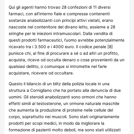
Qui gli agenti hanno trovao 28 confezioni di 11 diversi
farmaci, con all’interno fiale e compresse contenenti
sostanze anabolizzanti con principi attivi vietati, erano
nascoste nel contenitore del divano letto, assieme a 28
siringhe per le iniezioni intramuscolari. Dalla vendita di
questi prodotti farmaceutici, l’uomo avrebbe potenzialmente
ricavato tra i 3.500 e i 4000 euro. Il codice penale [8]
punisce chi, al fine di procurare a sé o ad altri un profitto,
acquista, riceve od occulta denaro o cose provenienti da un
qualsiasi delitto, o comunque si intromette nel farle
acquistare, ricevere od occultare.
Questo il bilancio di un blitz della polizia locale in una
struttura a Cornigliano che ha portato alla denuncia di due
uomini. Gli steroidi anabolizzanti sono ormoni che hanno
effetti simili al testosterone, un ormone naturale maschile
che aumenta la produzione di proteine ​​nelle cellule del
corpo, soprattutto nei muscoli. Sono stati originariamente
prodotti per scopi medici, in modo da migliorare la
formazione di pazienti molto deboli, ma sono stati utilizzati